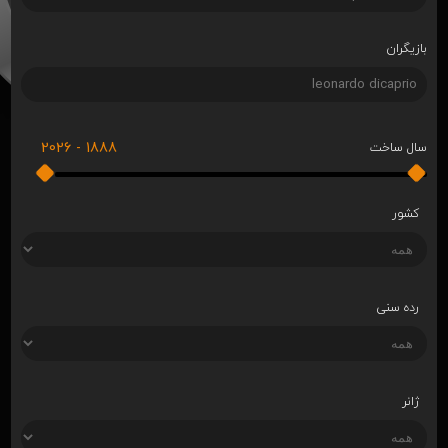
بازیگران
2026
-
1888
سال ساخت
کشور
رده سنی
ژانر