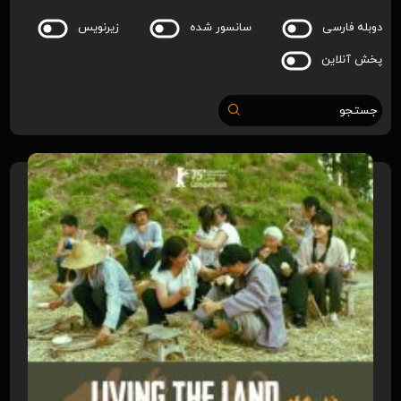
دوبله فارسی
سانسور شده
زیرنویس
پخش آنلاین
جستجو