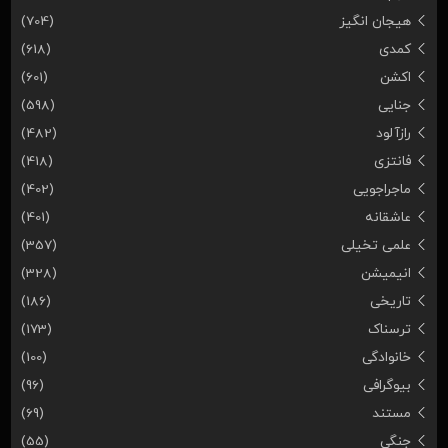
هیجان انگیز
(704)
کمدی
(618)
اکشن
(601)
جنایی
(598)
رازآلود
(482)
فانتزی
(418)
ماجراجویی
(402)
عاشقانه
(401)
علمی تخیلی
(357)
انیمیشن
(328)
تاریخی
(186)
ترسناک
(173)
خانوادگی
(100)
بیوگرافی
(96)
مستند
(69)
جنگی
(55)