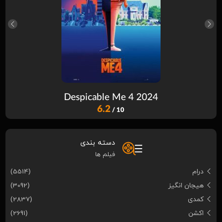
Despicable Me 4 2024
6.2
/ 10
دسته بندی
فیلم ها
درام
(5514)
هیجان انگیز
(3092)
کمدی
(2837)
اکشن
(2691)