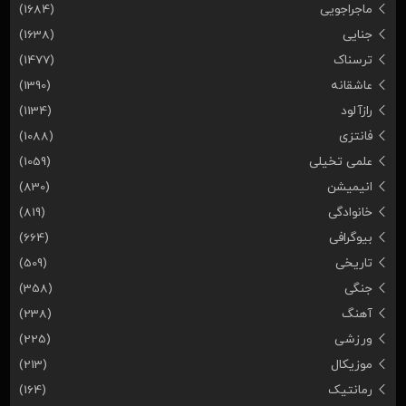
ماجراجویی
(1684)
جنایی
(1638)
ترسناک
(1477)
عاشقانه
(1390)
رازآلود
(1134)
فانتزی
(1088)
علمی تخیلی
(1059)
انیمیشن
(830)
خانوادگی
(819)
بیوگرافی
(664)
تاریخی
(509)
جنگی
(358)
آهنگ
(238)
ورزشی
(225)
موزیکال
(213)
رمانتیک
(164)