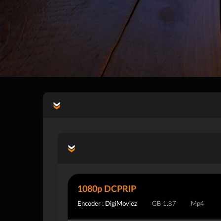
1080p DCPRIP
Encoder : DigiMoviez
1.87 GB
Mp4