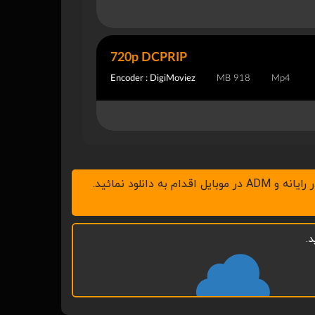
720p DCPRIP
Encoder : DigiMoviez
918 MB
Mp4
.