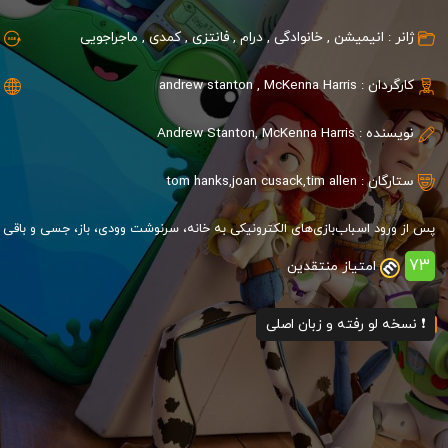
ژانر :
انیمیشن
,
خانوادگی
,
درام
,
فانتزی
,
کمدی
,
ماجراجویی
کارگردان :
McKenna Harris
,
andrew stanton
نویسنده :
Andrew Stanton, McKenna Harris
ستارگان :
tim allen
,
joan cusack
,
tom hanks
پس از ورود اسباب‌بازی‌های الکترونیکی به خانه، سرنوشت وودی، باز، جسی و باقی ا
73
امتیاز منتقدین
❗️ نسخه لو رفته و زبان اصلی