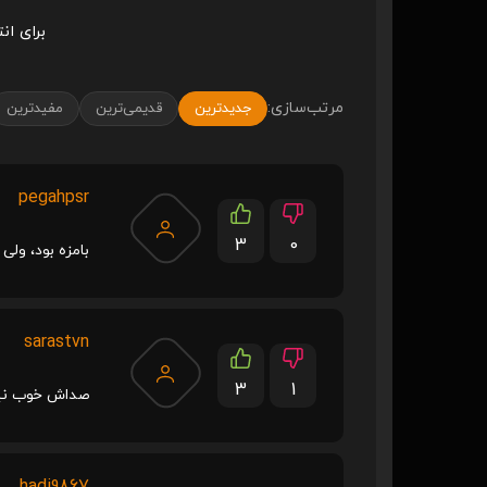
برای ان
مرتب‌سازی:
جدیدترین
قدیمی‌ترین
مفیدترین
pegahpsr
3
0
بامزه بود، ول
sarastvn
3
1
صداش خوب نیس
hadi9867