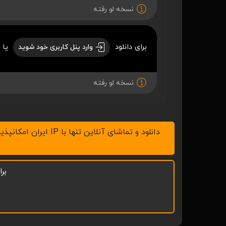
نسخه لو رفته
برای دانلود
یا 
وارد پنل کاربری خود شوید
نسخه لو رفته
دانلود و تماشای آنلاین تنها با IP ایران امکانپذیر است، لطفاً v.p.n خود را خاموش کنید ، همچنین با نرم افزار IDM در رایانه و ADM در موبایل اقدام به دانلود نمائید.
بر