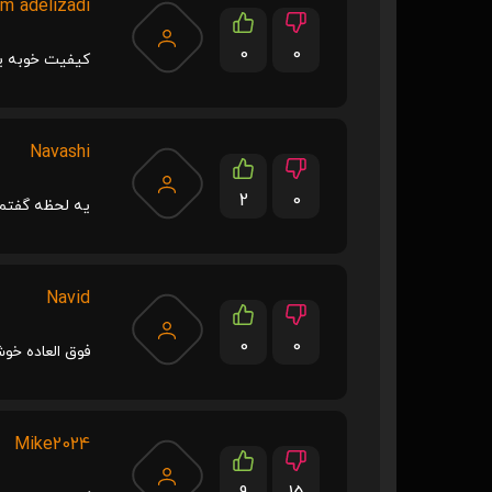
am adelizadi
0
0
کیفیت خوبه یا
Navashi
2
0
یه لحظه گفتم
Navid
0
0
فوق العاده خو
Mike2024