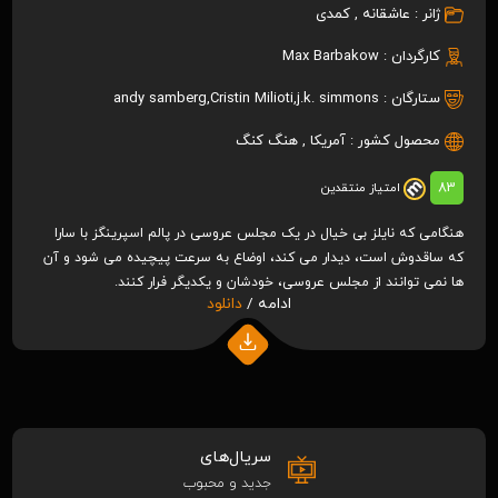
ژانر :
عاشقانه
,
کمدی
کارگردان :
Max Barbakow
ستارگان :
j.k. simmons
,
Cristin Milioti
,
andy samberg
محصول کشور :
آمریکا
,
هنگ کنگ
83
امتیاز منتقدین
هنگامی که نایلز بی خیال در یک مجلس عروسی در پالم اسپرینگز با سارا
که ساقدوش است، دیدار می کند، اوضاع به سرعت پیچیده می شود و آن
ها نمی توانند از مجلس عروسی، خودشان و یکدیگر فرار کنند.
ادامه /
دانلود
سریال‌های
جدید و محبوب