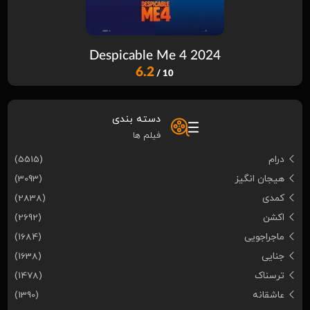
Despicable Me 4 2024
6.2
/ 10
دسته بندی
فیلم ها
درام
(5515)
هیجان انگیز
(3093)
کمدی
(2838)
اکشن
(2692)
ماجراجویی
(1684)
جنایی
(1638)
ترسناک
(1478)
عاشقانه
(1390)