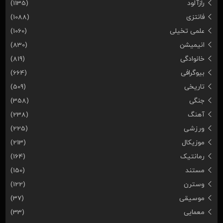
رازآلود
(1135)
فانتزی
(1088)
علمی تخیلی
(1060)
انیمیشن
(830)
خانوادگی
(819)
بیوگرافی
(664)
تاریخی
(509)
جنگی
(358)
آهنگ
(238)
ورزشی
(225)
موزیکال
(213)
رمانتیک
(164)
مستند
(150)
وسترن
(122)
موسیقی
(37)
معمایی
(33)