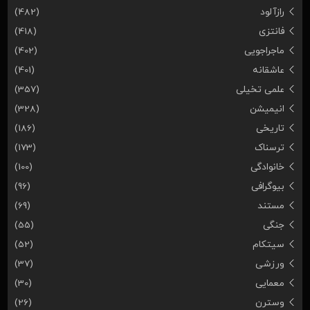
رازآلود
(482)
فانتزی
(418)
ماجراجویی
(402)
عاشقانه
(401)
علمی تخیلی
(357)
انیمیشن
(328)
تاریخی
(186)
ترسناک
(173)
خانوادگی
(100)
بیوگرافی
(96)
مستند
(69)
جنگی
(55)
سیتکام
(52)
ورزشی
(37)
معمایی
(30)
وسترن
(26)