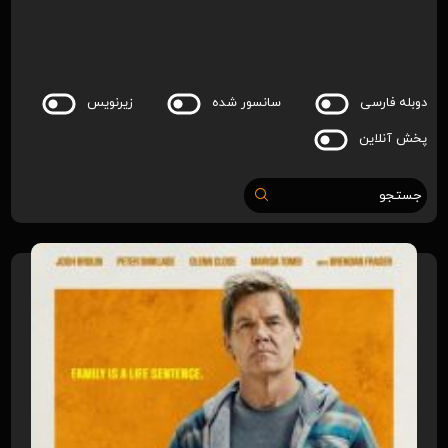
دوبله فارسی
سانسور شده
زیرنویس
پخش آنلاین
جستجو