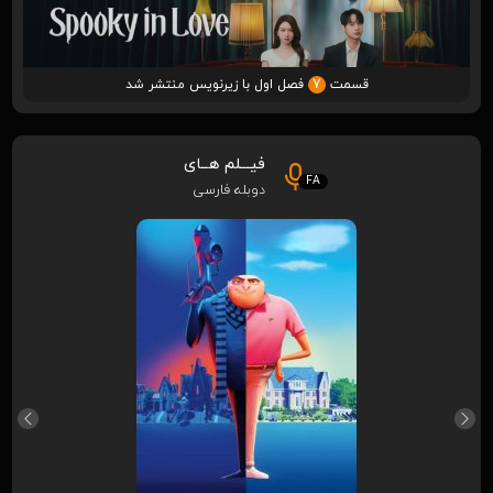
قسمت
7
فصل اول با زیرنویس منتشر شد
فیـــلم هــای
FA
دوبله فارسی