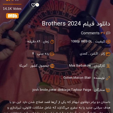
14.1K Votes
دانلود فیلم Brothers 2024
Comments
37
کیفیت :
1080p WEB-DL
زمان :
89 دقیقه
ژانر :
اکشن
,
کمدی
رده سنی :
R
کارگردان :
Max Barbakow
محصول کشور :
آمریکا
نویسنده :
Etan Cohen,Macon Blair
ستارگان :
Taylour Paige
,
peter dinklage
,
josh brolin
داستان دو برادر دوقلوی تبهکار که یکی از آن‌ها قصد اصلاح شدن دارد. این دو با
هدف سرقتی جدید پا به سفری می‌گذارند که شامل مشکلات قانونی، تیراندازی و