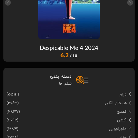
Despicable Me 4 2024
6.2
/ 10
دسته بندی
فیلم ها
درام
(5514)
هیجان انگیز
(3093)
کمدی
(2837)
اکشن
(2692)
ماجراجویی
(1684)
جنایی
(1638)