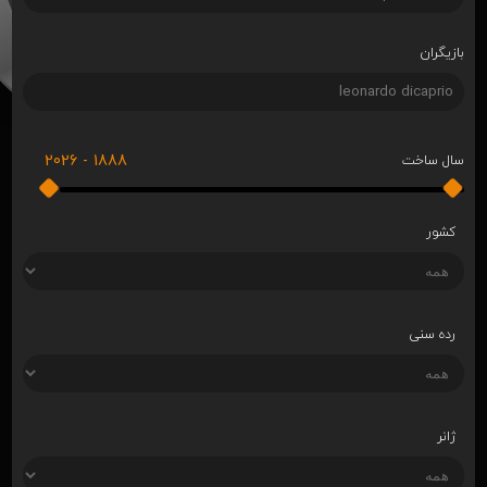
بازیگران
2026
-
1888
سال ساخت
کشور
رده سنی
ژانر