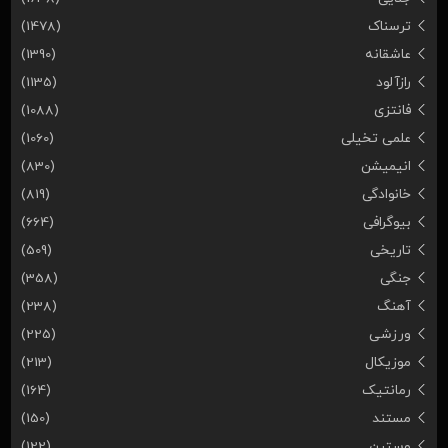
ترسناک
(1478)
عاشقانه
(1390)
رازآلود
(1135)
فانتزی
(1088)
علمی تخیلی
(1060)
انیمیشن
(830)
خانوادگی
(819)
بیوگرافی
(664)
تاریخی
(509)
جنگی
(358)
آهنگ
(238)
ورزشی
(225)
موزیکال
(213)
رمانتیک
(164)
مستند
(150)
وسترن
(122)