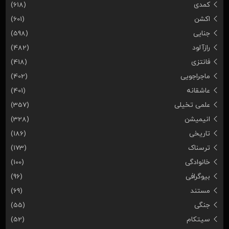
کمدی
(618)
اکشن
(601)
جنایی
(598)
رازآلود
(482)
فانتزی
(418)
ماجراجویی
(402)
عاشقانه
(401)
علمی تخیلی
(357)
انیمیشن
(328)
تاریخی
(186)
ترسناک
(173)
خانوادگی
(100)
بیوگرافی
(96)
مستند
(69)
جنگی
(55)
سیتکام
(52)