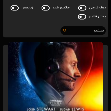
دوبله فارسی
سانسور شده
زیرنویس
پخش آنلاین
جستجو