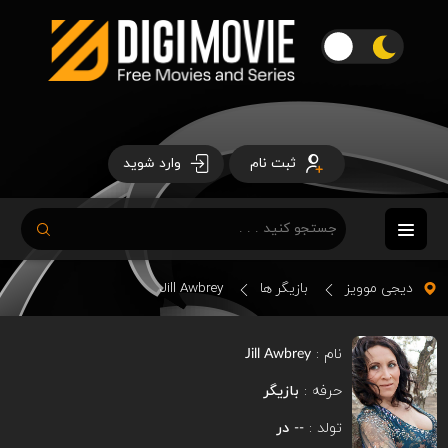
ثبت نام
وارد شوید
دیجی موویز
بازیگر ها
Jill Awbrey
نام :
Jill Awbrey
حرفه :
بازیگر
تولد :
در
--