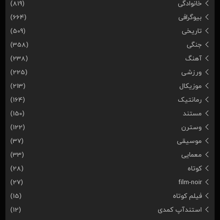
خانوادگی
(819)
بیوگرافی
(664)
تاریخی
(509)
جنگی
(358)
آهنگ
(238)
ورزشی
(225)
موزیکال
(213)
رمانتیک
(164)
مستند
(150)
وسترن
(122)
موسیقی
(37)
معمایی
(33)
کوتاه
(28)
(27)
film-noir
فیلم کوتاه
(15)
استندآپ کمدی
(12)