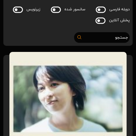
دوبله فارسی
سانسور شده
زیرنویس
پخش آنلاین
جستجو