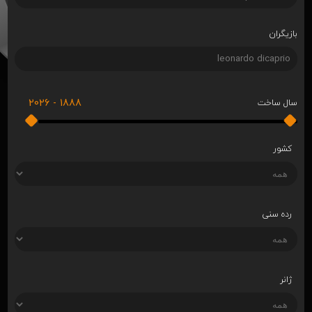
بازیگران
2026
-
1888
سال ساخت
کشور
رده سنی
ژانر