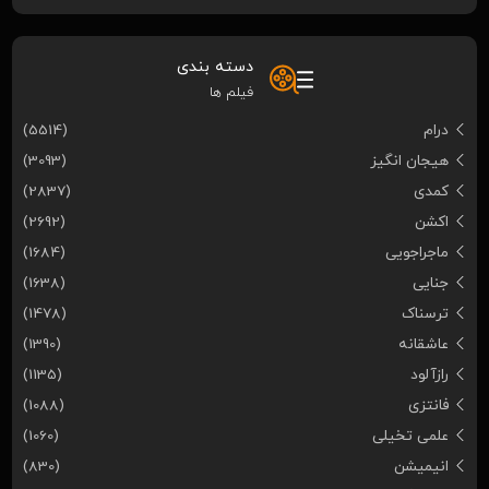
دسته بندی
فیلم ها
درام
(5514)
هیجان انگیز
(3093)
کمدی
(2837)
اکشن
(2692)
ماجراجویی
(1684)
جنایی
(1638)
ترسناک
(1478)
عاشقانه
(1390)
رازآلود
(1135)
فانتزی
(1088)
علمی تخیلی
(1060)
انیمیشن
(830)