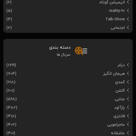
انیمیشن کوتاه
(6)
(5)
reality-tv
(4)
Talk-Show
اجتماعی
(2)
دسته بندی
سریال ها
درام
(1719)
هیجان انگیز
(704)
کمدی
(618)
اکشن
(601)
جنایی
(598)
رازآلود
(482)
فانتزی
(418)
ماجراجویی
(402)
عاشقانه
(401)