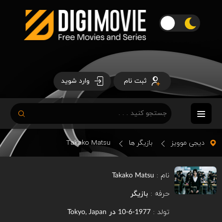
ثبت نام
وارد شوید
دیجی موویز
بازیگر ها
Takako Matsu
نام :
Takako Matsu
حرفه :
بازیگر
تولد :
در
Tokyo, Japan
1977-6-10