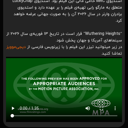
استدیوی MRC حامی مالی این فیلم بود. استدیوی LuckyChap
متعلق به مارگو رابی تهیه‌ی فیلم را بر عهده دارد و استدیوی
برادران وارنر در سال 2026 آن را به صورت جهانی عرضه خواهد
کرد.
“Wuthering Heights” قرار است در تاریخ 13 فوریه‌ی سال 2026 از
سینماهای آمریکا و جهان پخش شود.
در زیر میتوانید تیزر این فیلم را با زیرنویس فارسی از
دیجی‌موویز
تماشا کنید.