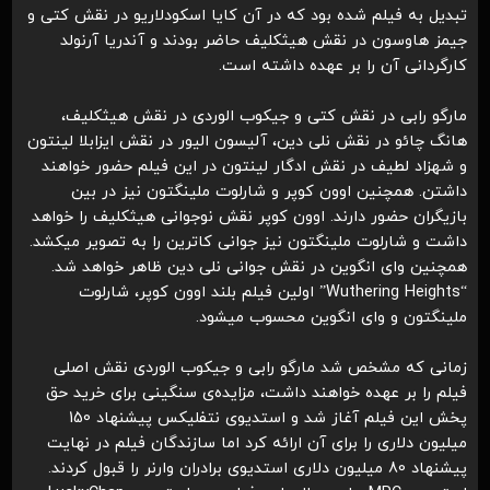
تبدیل به فیلم شده بود که در آن کایا اسکودلاریو در نقش کتی و
جیمز هاوسون در نقش هیثکلیف حاضر بودند و آندریا آرنولد
کارگردانی آن را بر عهده داشته است.
مارگو رابی در نقش کتی و جیکوب الوردی در نقش هیثکلیف،
هانگ چائو در نقش نلی دین، آلیسون الیور در نقش ایزابلا لینتون
و شهزاد لطیف در نقش ادگار لینتون در این فیلم حضور خواهند
داشتن. همچنین اوون کوپر و شارلوت ملینگتون نیز در بین
بازیگران حضور دارند. اوون کوپر نقش نوجوانی هیثکلیف را خواهد
داشت و شارلوت ملینگتون نیز جوانی کاترین را به تصویر میکشد.
همچنین وای انگوین در نقش جوانی نلی دین ظاهر خواهد شد.
“Wuthering Heights” اولین فیلم بلند اوون کوپر، شارلوت
ملینگتون و وای انگوین محسوب میشود.
زمانی که مشخص شد مارگو رابی و جیکوب الوردی نقش اصلی
فیلم را بر عهده خواهند داشت، مزایده‌ی سنگینی برای خرید حق
پخش این فیلم آغاز شد و استدیوی نتفلیکس پیشنهاد 150
میلیون دلاری را برای آن ارائه کرد اما سازندگان فیلم در نهایت
پیشنهاد 80 میلیون دلاری استدیوی برادران وارنر را قبول کردند.