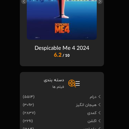
ast Wish
Despicable Me 4 2024
6.2
/ 10
دسته بندی
فیلم ها
درام
(5514)
هیجان انگیز
(3092)
کمدی
(2837)
اکشن
(2691)