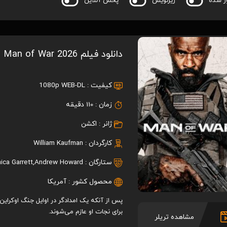
ر شده
زیرنویس
پخش آنلاین
دانلود فیلم Man of War 2026
کیفیت :
1080p WEB-DL
زمان :
110 دقیقه
ژانر :
اکشن
کارگردان :
William Kaufman
ستارگان :
Andrew Howard
,
ica Garrett
محصول کشور :
آمریکا
پس از آنکه یک امدادگر در اوایل جنگ اوکراین 
برای نجات او عازم می‌شوند.
مشاهده تریلر