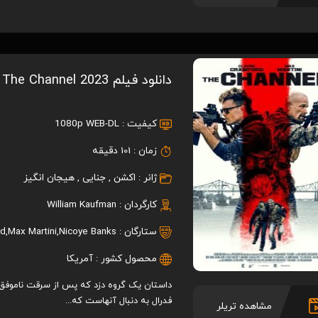
دانلود فیلم The Channel 2023
کیفیت :
1080p WEB-DL
زمان :
101 دقیقه
ژانر :
اکشن
,
جنایی
,
هیجان انگیز
کارگردان :
William Kaufman
ستارگان :
Nicoye Banks
,
Max Martini
,
rd
محصول کشور :
آمریکا
داستان یک گروه دزد که پس از سرقت ناموفق از یک
فدرال به دنبال آنهاست که...
مشاهده تریلر