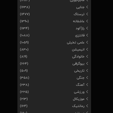
ماجراجویی
(1684)
جنایی
(1638)
ترسناک
(1477)
عاشقانه
(1390)
رازآلود
(1134)
فانتزی
(1088)
علمی تخیلی
(1059)
انیمیشن
(830)
خانوادگی
(819)
بیوگرافی
(664)
تاریخی
(509)
جنگی
(358)
آهنگ
(238)
ورزشی
(225)
موزیکال
(213)
رمانتیک
(164)