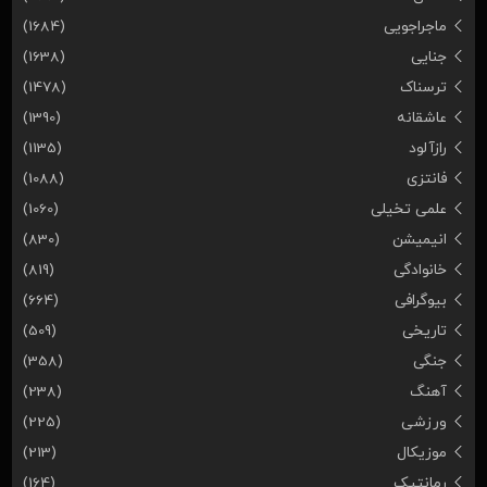
ماجراجویی
(1684)
جنایی
(1638)
ترسناک
(1478)
عاشقانه
(1390)
رازآلود
(1135)
فانتزی
(1088)
علمی تخیلی
(1060)
انیمیشن
(830)
خانوادگی
(819)
بیوگرافی
(664)
تاریخی
(509)
جنگی
(358)
آهنگ
(238)
ورزشی
(225)
موزیکال
(213)
رمانتیک
(164)