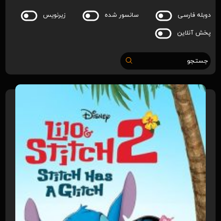
دوبله فارسی
سانسور شده
زیرنویس
پخش آنلاین
جستجو