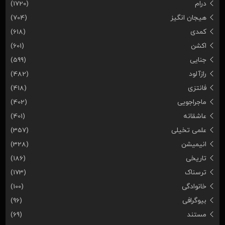
درام
(1720)
هیجان انگیز
(704)
کمدی
(618)
اکشن
(601)
جنایی
(599)
رازآلود
(482)
فانتزی
(418)
ماجراجویی
(402)
عاشقانه
(401)
علمی تخیلی
(357)
انیمیشن
(328)
تاریخی
(186)
ترسناک
(173)
خانوادگی
(100)
بیوگرافی
(96)
مستند
(69)