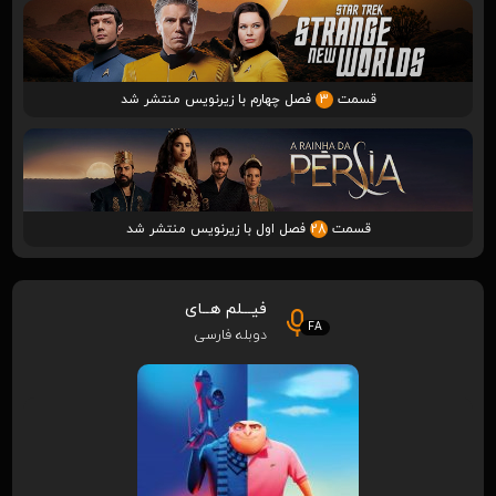
قسمت
3
فصل چهارم با زیرنویس منتشر شد
قسمت
28
فصل اول با زیرنویس منتشر شد
فیـــلم هــای
FA
دوبله فارسی