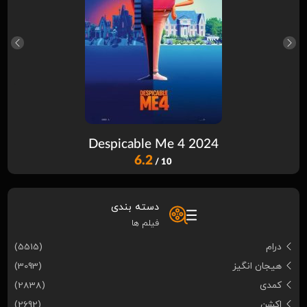
Despicable Me 4 2024
6.2
/ 10
دسته بندی
فیلم ها
درام
(5515)
هیجان انگیز
(3093)
کمدی
(2838)
اکشن
(2692)