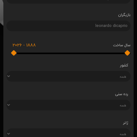
بازیگران
2026
-
1888
سال ساخت
کشور
رده سنی
ژانر