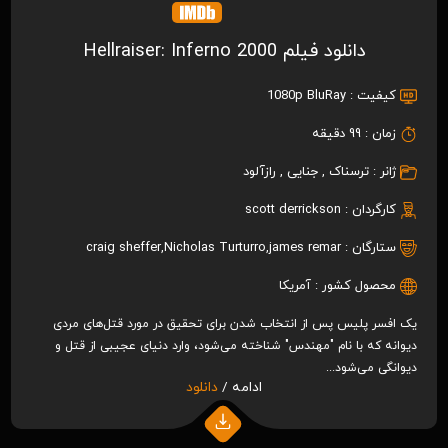
دانلود فیلم Hellraiser: Inferno 2000
کیفیت :
1080p BluRay
زمان :
99 دقیقه
ژانر :
ترسناک
,
جنایی
,
رازآلود
کارگردان :
scott derrickson
ستارگان :
james remar
,
Nicholas Turturro
,
craig sheffer
محصول کشور :
آمریکا
یک افسر پلیس پس از انتخاب شدن برای تحقیق در مورد قتل‌های مردی
دیوانه که با نام "مهندس" شناخته می‌شود، وارد دنیای عجیبی از قتل و
دیوانگی می‌شود...
ادامه /
دانلود