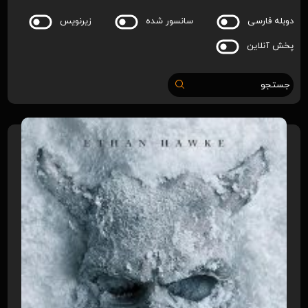
دوبله فارسی
سانسور شده
زیرنویس
پخش آنلاین
جستجو