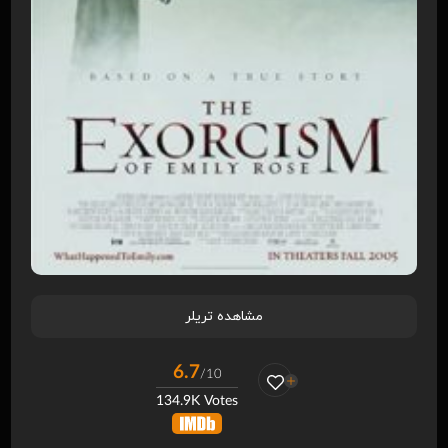
مشاهده تریلر
6.7
/10
134.9K Votes