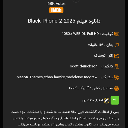
68K Votes
دانلود فیلم Black Phone 2 2025
کیفیت :
1080p WEB-DL Full HD
زمان :
114 دقیقه
ژانر :
ترسناک
کارگردان :
scott derrickson
ستارگان :
madeleine mcgraw
,
ethan hawke
,
Mason Thames
محصول کشور :
آمریکا
,
کانادا
61
امتیاز منتقدین
پس از اتفاقات گذشته، فین حالا هفده ساله شده و با مشکلات خود دست
و پنجه نرم می‌کند، خواهرش اما از ططرفی دیگر، خواب‌های مرتبط با تلفن
سیاه می‌بیند و در کابوس‌هایش تماس‌هایی آزاردهنده دریافت می‌کند.