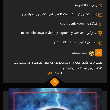
زمان :
127 دقیقه
ژانر :
اکشن
,
ترسناک
,
عاشقانه
,
علمی تخیلی
,
ماجراجویی
کارگردان :
scott derrickson
ستارگان :
sigourney weaver
,
anya taylor-joy
,
miles teller
محصول کشور :
آمریکا
,
انگلستان
58
امتیاز منتقدین
داستان دو مأمور حرفه‌ای و تمرین‌دیده که برای حفاظت از دو سمت یک
تنگه مرموز فرستاده می‌شوند و...
ادامه /
دانلود