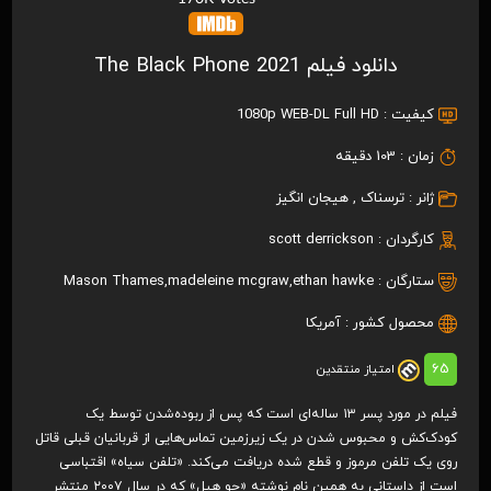
دانلود فیلم The Black Phone 2021
کیفیت :
1080p WEB-DL Full HD
زمان :
103 دقیقه
ژانر :
ترسناک
,
هیجان انگیز
کارگردان :
scott derrickson
ستارگان :
ethan hawke
,
madeleine mcgraw
,
Mason Thames
محصول کشور :
آمریکا
65
امتیاز منتقدین
فیلم در مورد پسر ۱۳ ساله‌ای است که پس از ربوده‌شدن توسط یک
کودک‌کش و محبوس شدن در یک زیرزمین تماس‌هایی از قربانیان قبلی قاتل
روی یک تلفن مرموز و قطع شده دریافت می‌کند. «تلفن سیاه» اقتباسی
است از داستانی به همین نام نوشته «جو هیل» که در سال ۲۰۰۷ منتشر