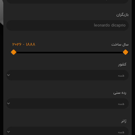
بازیگران
2026
-
1888
سال ساخت
کشور
رده سنی
ژانر