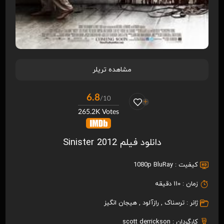
مشاهده تریلر
6.8
/10
265.2K Votes
دانلود فیلم Sinister 2012
کیفیت :
1080p BluRay
زمان :
110 دقیقه
ژانر :
ترسناک
,
رازآلود
,
هیجان انگیز
کارگردان :
scott derrickson