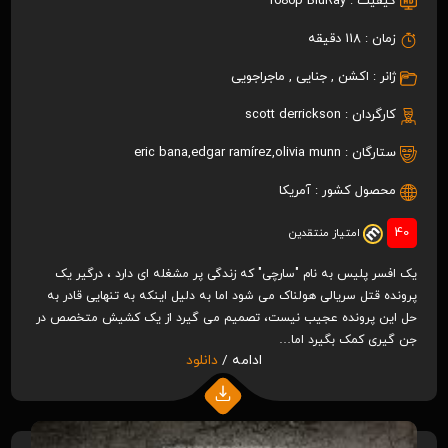
کیفیت :
1080p BluRay
زمان :
118 دقیقه
ژانر :
اکشن
,
جنایی
,
ماجراجویی
کارگردان :
scott derrickson
ستارگان :
olivia munn
,
edgar ramírez
,
eric bana
محصول کشور :
آمریکا
40
امتیاز منتقدین
یک افسر پلیس به نام "سارچی" که زندگی پر مشغله ای دارد ، درگیر یک
پرونده قتل سریالی هولناک می شود اما به دلیل اینکه به تنهایی قادر به
حل این پرونده عجیب نیست، تصمیم می گیرد از یک کشیش متخصص در
جن گیری کمک بگیرد اما…
ادامه /
دانلود