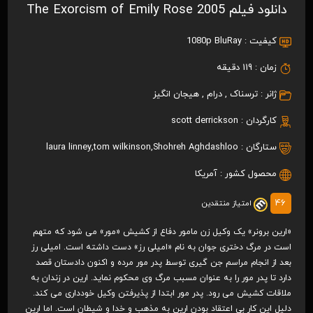
دانلود فیلم The Exorcism of Emily Rose 2005
کیفیت :
1080p BluRay
زمان :
119 دقیقه
ژانر :
ترسناک
,
درام
,
هیجان انگیز
کارگردان :
scott derrickson
ستارگان :
Shohreh Aghdashloo
,
tom wilkinson
,
laura linney
محصول کشور :
آمریکا
46
امتیاز منتقدین
«ارین برونر» یک وکیل زن مامور دفاع از کشیش «مور» می شود که متهم
است در مرگ دختری جوان به نام «امیلی رز» دست داشته است. امیلی رز
بعد از انجام مراسم جن گیری توسط پدر مور مرده و اکنون دادستان قصد
دارد تا پدر مور را به عنوان مسبب مرگ وی محکوم نماید. ارین در زندان به
ملاقات کشیش می رود. پدر مور ابتدا از پذیرفتن وکیل خودداری می کند.
دلیل این کار بی اعتقاد بودن ارین به مذهب و خدا و شیطان است. اما ارین