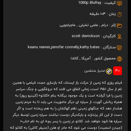
کیفیت :
1080p BluRay
زمان :
104 دقیقه
ژانر :
درام
,
علمی تخیلی
,
ماجراجویی
کارگردان :
scott derrickson
ستارگان :
kathy bates
,
jennifer connelly
,
keanu reeves
محصول کشور :
آمریکا
,
کانادا
40
امتیاز منتقدین
فیلم روزی که زمین از حرکت باز ایستاد، که بازسازی مجدد فیلمی با همین
نام از سال ۱۹۵۱ است، زمانی اتفاق می افتد که دروغگویی و جنگ سراسر
زمین را فرا گرفته است و یک موجود بیگانه بنام «کلاتو» (کینیو ریوز) به
همراه رباتش گورت، از سیاره ای دیگر ماموریت می یابد تا به مردم زمین
هشدار دهد که جنگهای زمینی نظم کهکشان را به هم ریخته است و اگر
دست از این کار برندارند و بایکدیگر دوست نباشند سیاره زمین توسط دیگر
سیاره ها نابود خواهد شد. کلاتو در زمین با پسر بچه ای به نام «باب»
(جیدن اسمیت) دوست می شود که مادر او هلن (جنیفر کانلی) به کلاتو که