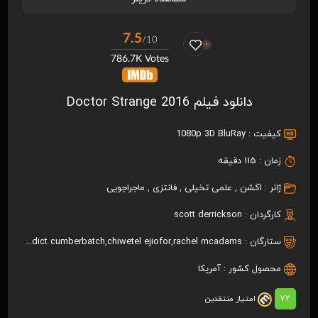
7.5
/10
786.7K Votes
دانلود فیلم Doctor Strange 2016
کیفیت :
1080p 3D BluRay
زمان :
115 دقیقه
ژانر :
اکشن
,
علمی تخیلی
,
فانتزی
,
ماجراجویی
کارگردان :
scott derrickson
ستارگان :
rachel mcadams
,
chiwetel ejiofor
,
benedict cumberbatch
محصول کشور :
آمریکا
72
امتیاز منتقدین