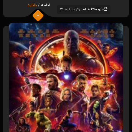
ادامه /
دانلود
🏆جزو 250 فیلم برتر با رتبه 79