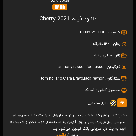
35K Votes
دانلود فیلم Cherry 2021
کیفیت :
1080p WEB-DL
زمان :
142 دقیقه
ژانر :
جنایی
,
درام
کارگردان :
joe russo
,
anthony russo
ستارگان :
jack reynor
,
Ciara Bravo
,
tom holland
محصول کشور :
آمریکا
44
امتیاز منتقدین
یک پزشک ارتش که به دلیل حضور در میدان‌های نبرد متعدد از بیماری‌های
استرسی رنج می‌برد، پس از روی آوردن به استفاده از مواد مخدر و اعتیاد به
آنها، به یک دزد سریالی بانک‌ تبدیل می‌شود و...
ادامه /
دانلود