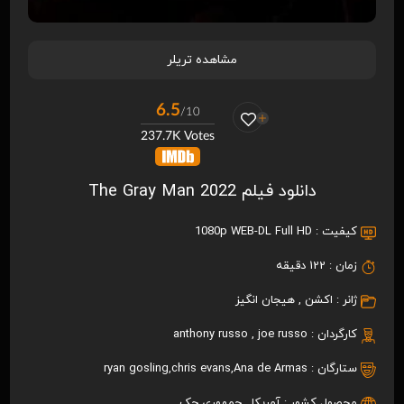
مشاهده تریلر
6.5
/10
237.7K Votes
دانلود فیلم The Gray Man 2022
کیفیت :
1080p WEB-DL Full HD
زمان :
122 دقیقه
ژانر :
اکشن
,
هیجان انگیز
کارگردان :
joe russo
,
anthony russo
ستارگان :
Ana de Armas
,
chris evans
,
ryan gosling
محصول کشور :
آمریکا
,
جمهوری چک