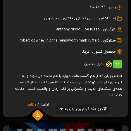
زمان :
149 دقیقه
ژانر :
اکشن
,
علمی تخیلی
,
فانتزی
,
ماجراجویی
کارگردان :
joe russo
,
anthony russo
ستارگان :
mark ruffalo
,
chris hemsworth
,
robert downey jr.
محصول کشور :
آمریکا
68
امتیاز منتقدین
انتقام‌جویان که از هم گسسته‌اند، دوباره با هم متحد می‌شوند و به
نیروهای نگهبانان کهکشان می‌پیوندند تا با تانوس که به دنبال تصاحب
همه‌ی سنگ‌های ابدیت و حکمرانی بر فضا، زمان و واقعیت است ، مقابله
کنند. اما…
ادامه /
دانلود
🏆جزو 250 فیلم برتر با رتبه 63