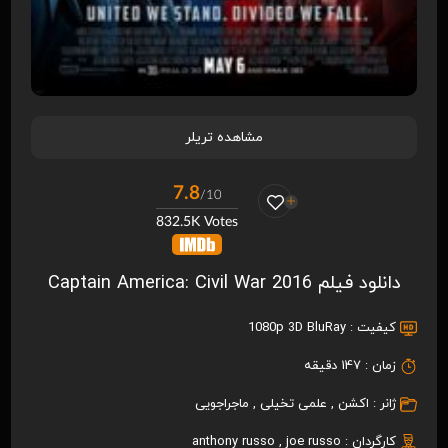
مشاهده تریلر
7.8
/10
832.5K Votes
دانلود فیلم Captain America: Civil War 2016
کیفیت :
1080p 3D BluRay
زمان :
147 دقیقه
ژانر :
اکشن
,
علمی تخیلی
,
ماجراجویی
کارگردان :
joe russo
,
anthony russo