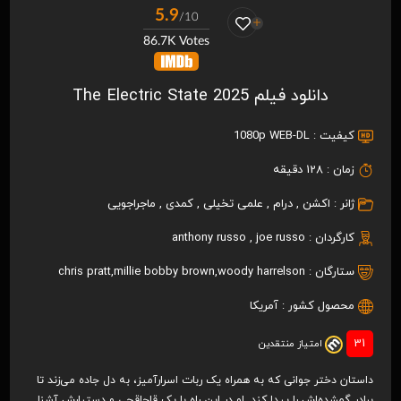
5.9
/10
86.7K Votes
دانلود فیلم The Electric State 2025
کیفیت :
1080p WEB-DL
زمان :
128 دقیقه
ژانر :
اکشن
,
درام
,
علمی تخیلی
,
کمدی
,
ماجراجویی
کارگردان :
joe russo
,
anthony russo
ستارگان :
woody harrelson
,
millie bobby brown
,
chris pratt
محصول کشور :
آمریکا
31
امتیاز منتقدین
داستان دختر جوانی که به همراه یک ربات اسرارآمیز، به دل جاده می‌زند تا
برادر گمشده‌اش را پیدا کند. او در این راه با یک قاچاقچی و دستیارش آشنا