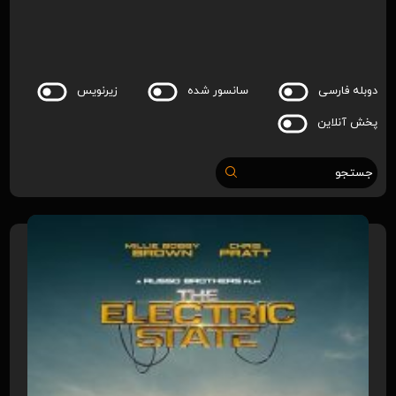
دوبله فارسی
سانسور شده
زیرنویس
پخش آنلاین
جستجو