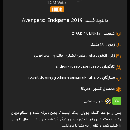
1.2M Votes
دانلود فیلم Avengers: Endgame 2019
کیفیت :
2160p 4K BluRay
زمان :
181 دقیقه
ژانر :
اکشن
,
درام
,
علمی تخیلی
,
فانتزی
,
ماجراجویی
کارگردان :
joe russo
,
anthony russo
ستارگان :
mark ruffalo
,
chris evans
,
robert downey jr.
محصول کشور :
آمریکا
78
امتیاز منتقدین
پس از حوادث "انتقام‌جویان: جنگ ابدیت"، جهان ویرانه شده و انتقام‌جویان
به کمک متحدان باقیمانده‌ی خود بار دیگر گرد هم می‌آیند تا اعمال تانوس
را خنثی کرده و نظم را به دنیا بازگردانند...