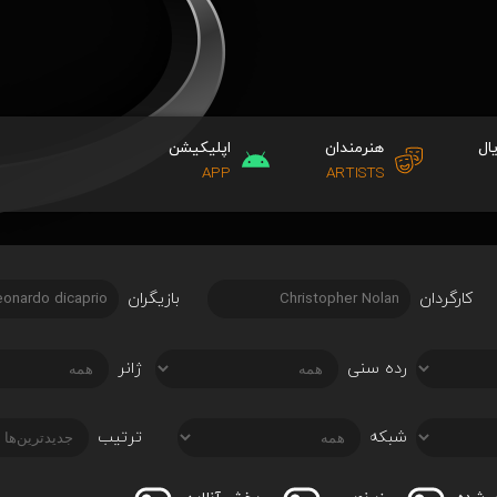
ال
هنرمندان
اپلیکیشن
APP
ARTISTS
کارگردان
بازیگران
رده سنی
ژانر
شبکه
ترتیب