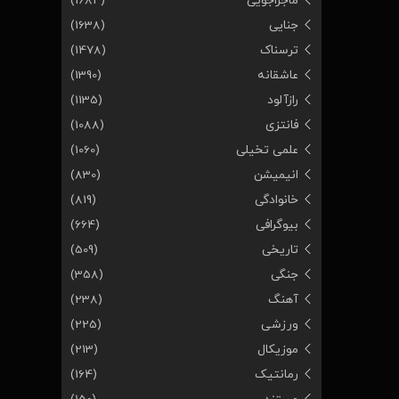
ماجراجویی
(1684)
جنایی
(1638)
ترسناک
(1478)
عاشقانه
(1390)
رازآلود
(1135)
فانتزی
(1088)
علمی تخیلی
(1060)
انیمیشن
(830)
خانوادگی
(819)
بیوگرافی
(664)
تاریخی
(509)
جنگی
(358)
آهنگ
(238)
ورزشی
(225)
موزیکال
(213)
رمانتیک
(164)