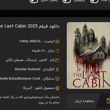
ر شده
زیرنویس
پخش آنلاین
دانلود فیلم The Last Cabin 2025
کیفیت :
1080p WEB-DL
زمان :
70 دقیقه
ژانر :
اکشن
,
ترسناک
,
هیجان انگیز
کارگردان :
Brendan Rudnicki
ستارگان :
Kyree Cook
,
abella Bobadilla
محصول کشور :
آمریکا
داستان یک تیم فیلمبرداری که در یک کلبه دور 
مشاهده تریلر
سالم به در ببرند.