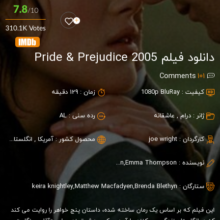
7.8
/10
310.1K Votes
دانلود فیلم Pride & Prejudice 2005
Comments
101
کیفیت :
1080p BluRay
زمان :
129 دقیقه
ژانر :
درام
,
عاشقانه
رده سنی :
AL
کارگردان :
joe wright
محصول کشور :
آمریکا
,
انگلستان
,
فر
نویسنده :
Deborah Moggach,Jane Austen,Emma Thompson
ستارگان :
Brenda Blethyn
,
Matthew Macfadyen
,
keira knightley
این فیلم که بر اساس یک رمان ساخته شده، داستان پنج خواهر را روایت می کند