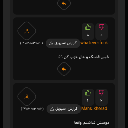
0
0
whateverfuck
گزارش اسپویل
(1405/03/02)
خیلی قشنگ و حال خوب کن 🫠
1
2
Mahs..kherad
گزارش اسپویل
(1405/03/02)
دوسش‌ نداشتم واقعا