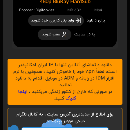
480p BluRay HardSub
Encoder : DigiMoviez
632 MB
Mp4
برای دانلود
وارد پنل کاربری خود شوید
یا در سایت
عضو شوید
دانلود و تماشای آنلاین تنها با IP ایران امکانپذیر
است، لطفاً v.p.n خود را خاموش کنید ، همچنین با نرم
افزار IDM در رایانه و ADM در موبایل اقدام به دانلود
نمائید.
در صورتی که خارج از کشور زندگی می‌کنید ،
اینجا
کلیک
کنید.
برای اطلاع از جدیدترین آدرس سایت ، به کانال تلگرام
دیجی موویز بپیوندید.