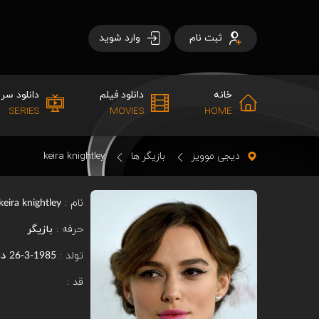
ثبت نام
وارد شوید
خانه
دانلود فیلم
دانلود سری
SERIES
MOVIES
HOME
دیجی موویز
بازیگر ها
keira knightley
نام :
keira knightley
حرفه :
بازیگر
تولد :
در
1985-3-26
قد :