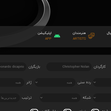
ال
هنرمندان
اپلیکیشن
APP
ARTISTS
کارگردان
بازیگران
رده سنی
ژانر
شبکه
ترتیب