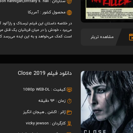
ستارگان :
brittany s. hall
,
yson hannigan
محصول کشور :
آمریکا
در خلاصه داستان این فیلم ترسناک و رازآلود 
می‌برد ، خودش را در میان قربانیان یک قتل مر
است کمک می‌خواهد و به این ایده می‌رسد ک
مشاهده تریلر
pider-Man: Across the Spider-
Puss in Boots: The L
Verse 2023
2022
8.5
7.8
/ 10
/ 10
دانلود فیلم Close 2019
کیفیت :
1080p WEB-DL
زمان :
94 دقیقه
ژانر :
اکشن
,
هیجان انگیز
کارگردان :
vicky jewson