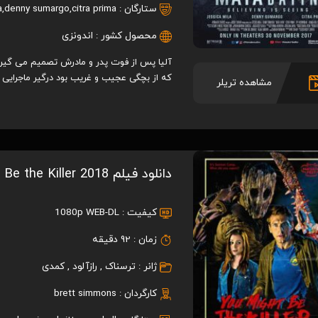
ستارگان :
citra prima
,
denny sumargo
,
a
محصول کشور :
اندونزی
آلیا پس از فوت پدر و مادرش تصمیم می گیرد تا
که از بچگی عجیب و غریب بود درگیر ماجرایی
مشاهده تریلر
دانلود فیلم You Might Be the Killer 2018
کیفیت :
1080p WEB-DL
زمان :
92 دقیقه
ژانر :
ترسناک
,
رازآلود
,
کمدی
کارگردان :
brett simmons