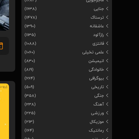
ماجراجویی
(1684)
جنایی
(1638)
ترسناک
(1478)
عاشقانه
(1390)
رازآلود
(1135)
فانتزی
(1088)
علمی تخیلی
(1060)
انیمیشن
(830)
خانوادگی
(819)
بیوگرافی
(664)
تاریخی
(509)
جنگی
(358)
آهنگ
(238)
ورزشی
(225)
موزیکال
(213)
رمانتیک
(164)