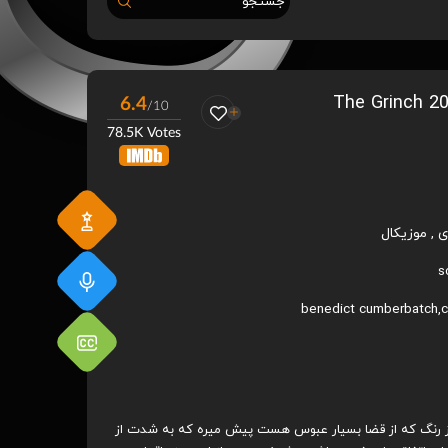
جستجو
6.4
/10
78.5K Votes
ی
,
موزیکال
s
benedict cumberbatch
,
c
ز رنگ که از قضا بسیار عبوس هست پیش میره که به شدت از