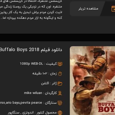
کریسمس متنفره، احتمالا در کریسمس های قبلی
متنفره. اون که در نزدیکی یک روستا زندگی م
مشاهده تریلر
اذیت کردن مردم براش تبدیل به یک کار روتین
کنه و اینگونه به ازار مردم دهکده بپردازه اما...
دانلود فیلم Buffalo Boys 2018
کیفیت :
1080p WEB-DL
زمان :
102 دقیقه
ژانر :
اکشن
کارگردان :
mike wiluan
ستارگان :
pevita pearce
,
ario bayu
,
arso
محصول کشور :
اندونزی
,
سنگاپور