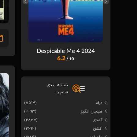
ast Wish
Despicable Me 4 2024
6.2
/ 10
دسته بندی
فیلم ها
درام
(5514)
هیجان انگیز
(3093)
کمدی
(2837)
اکشن
(2692)