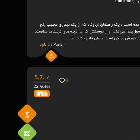
fran kranz
,
al
آمده است ، یک راهنمای اردوگاه که از یک بیماری عجیب رنج
موز پیدا می‌کند. او از دوستش که به فیلم‌های ترسناک علاقمند
ه خودش ممکن است همان قاتل باشد. اما…
ادامه /
دانلود
rth 2004
Hitman: Agent 47 2015
S
.2
5.7
/ 10
/ 10
5.7
/10
22 Votes