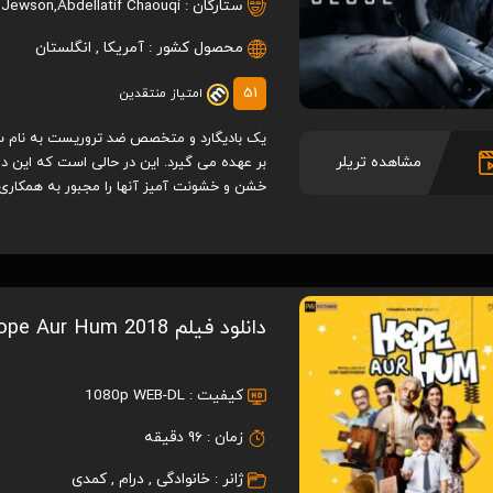
ستارگان :
Abdellatif Chaouqi
,
a Jewson
محصول کشور :
آمریکا
,
انگلستان
51
امتیاز منتقدین
یک بادیگارد و متخصص ضد تروریست به نام سم
مشاهده تریلر
بر عهده می گیرد. این در حالی است که این دو
خشن و خشونت آمیز آنها را مجبور به همکار
دانلود فیلم Hope Aur Hum 2018
کیفیت :
1080p WEB-DL
زمان :
96 دقیقه
ژانر :
خانوادگی
,
درام
,
کمدی