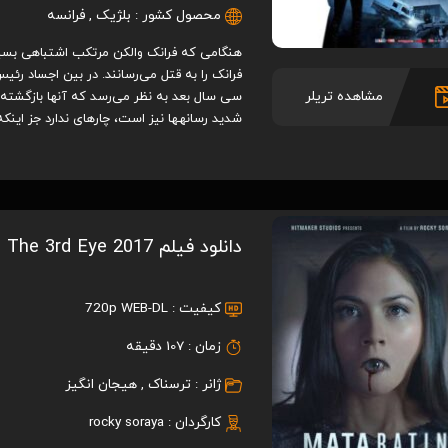
محصول کشور :
بلژیک
,
فرانسه
مشاهده تریلر
سی سال بعد به نظر می‌رسد که آنها بازگشته‌
شدید رسانه‎ها نیز است، چاره‎ای ندارد جز اینکه فرار کند و سعی کند بی‎گناهی خود را ثابت کند و…
دانلود فیلم The 3rd Eye 2017
کیفیت :
720p WEB-DL
زمان :
107 دقیقه
ژانر :
ترسناک
,
هیجان انگیز
کارگردان :
rocky soraya