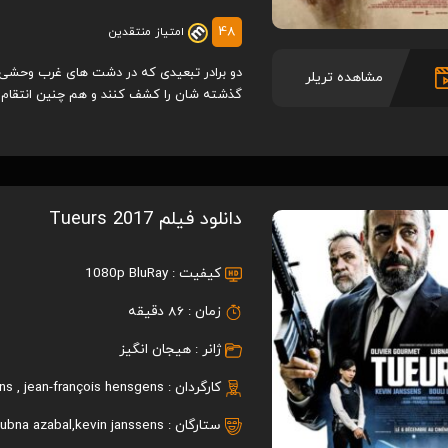
48
امتیاز منتقدین
دو برادر تبعیدی که در دشت های غرب وحشی آمر
مشاهده تریلر
گذشته شان را کشف کنند و هم چنین انتقام م
دانلود فیلم Tueurs 2017
کیفیت :
1080p BluRay
زمان :
86 دقیقه
ژانر :
هیجان انگیز
کارگردان :
jean-françois hensgens
,
ens
ستارگان :
kevin janssens
,
lubna azabal