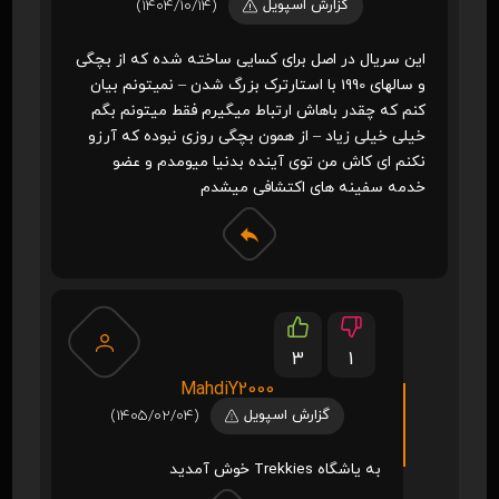
گزارش اسپویل
(1404/10/14)
این سریال در اصل برای کسایی ساخته شده که از بچگی
و سالهای 1990 با استارترک بزرگ شدن – نمیتونم بیان
کنم که چقدر باهاش ارتباط میگیرم فقط میتونم بگم
خیلی خیلی زیاد – از همون بچگی روزی نبوده که آرزو
نکنم ای کاش من توی آینده بدنیا میومدم و عضو
خدمه سفینه های اکتشافی میشدم
3
1
MahdiY2000
گزارش اسپویل
(1405/02/04)
به یاشگاه Trekkies خوش آمدید