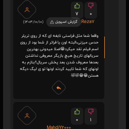
7
0
Reza7
گزارش اسپویل
(1404/10/10)
واقعا شما مثل فراستی نابغه ای که از روی تریلر
حدس میزنی،البته اون یا فراتر از شما بود از روی
اسم فیلم نقد میکرد😁اصلا میدونی بهترین
سریالهای تاریخ هیچ بازیگر معروفی نداشتن
بعدها معروف شدن بعد پخش سریال؟بنازم به
اونهای که شما تایید کردند اونها تو ی لیگ دیگه
هستن😁😁🤣🤣
0
1
MahdiY2000