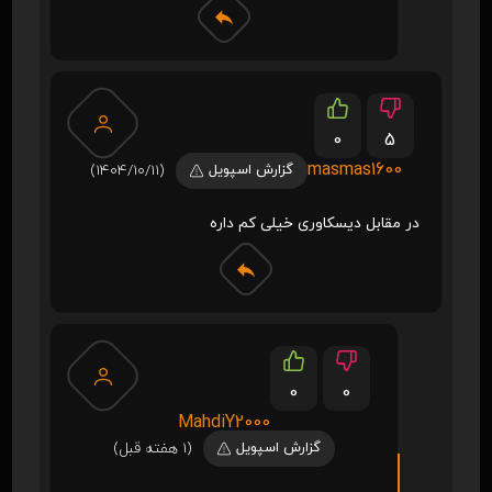
0
5
masmas1600
گزارش اسپویل
(1404/10/11)
در مقابل دیسکاوری خیلی کم داره
0
0
MahdiY2000
گزارش اسپویل
(1 هفته قبل)