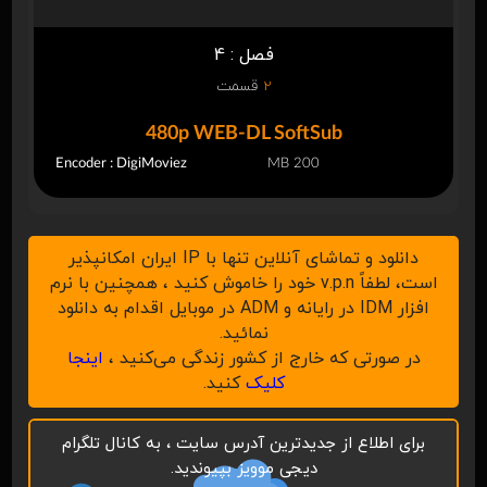
فصل : 4
2
قسمت
480p WEB-DL SoftSub
Encoder : DigiMoviez
200 MB
دانلود و تماشای آنلاین تنها با IP ایران امکانپذیر
است، لطفاً v.p.n خود را خاموش کنید ، همچنین با نرم
افزار IDM در رایانه و ADM در موبایل اقدام به دانلود
نمائید.
در صورتی که خارج از کشور زندگی می‌کنید ،
اینجا
کلیک
کنید.
برای اطلاع از جدیدترین آدرس سایت ، به کانال تلگرام
دیجی موویز بپیوندید.