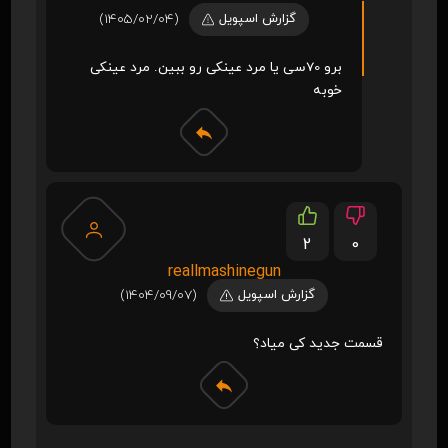
گزارش اسپویل
(1405/02/04)
برو 70سی یا مرد عینکی رو ببین. مرد عینکی
خوبه
2
0
reallmashinegun
گزارش اسپویل
(1404/09/07)
قسمت جدید کی میاد؟