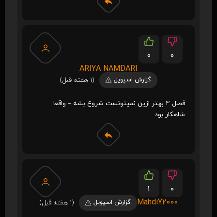
0
0
ARIYA NAMDARI
گزارش اسپویل
(1 هفته قبل)
فصل 4 بهتر ازین نمیتونست شروع بشه – واقعا
شاهکار بود
1
0
MahdiY2000
گزارش اسپویل
(1 هفته قبل)