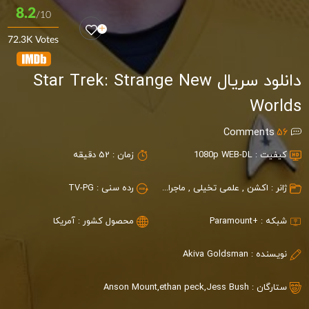
8.2
/10
72.3K Votes
دانلود سریال Star Trek: Strange New
Worlds
Comments
56
کیفیت :
1080p WEB-DL
زمان :
52 دقیقه
ژانر :
اکشن
,
علمی تخیلی
,
ماجراجویی
رده سنی :
TV-PG
شبکه :
+Paramount
محصول کشور :
آمریکا
نویسنده :
Akiva Goldsman
ستارگان :
Jess Bush
,
ethan peck
,
Anson Mount