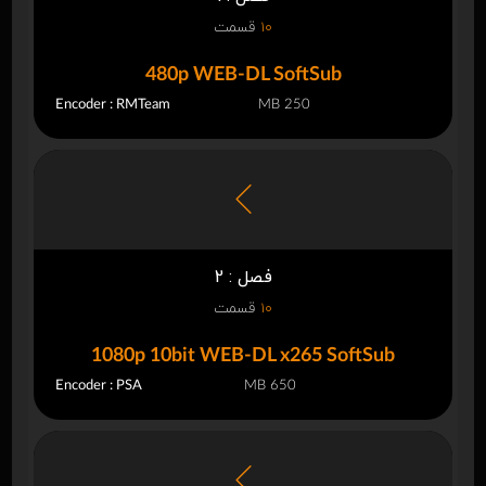
10
قسمت
480p WEB-DL SoftSub
Encoder : RMTeam
250 MB
فصل : 2
10
قسمت
1080p 10bit WEB-DL x265 SoftSub
Encoder : PSA
650 MB