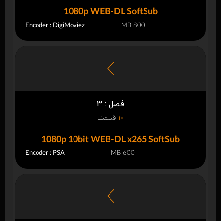
1080p WEB-DL SoftSub
Encoder : DigiMoviez
800 MB
فصل : 3
10
قسمت
1080p 10bit WEB-DL x265 SoftSub
Encoder : PSA
600 MB