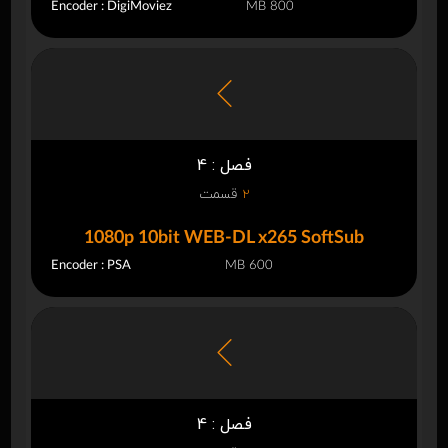
Encoder : DigiMoviez
800 MB
فصل : 4
2
قسمت
1080p 10bit WEB-DL x265 SoftSub
Encoder : PSA
600 MB
فصل : 4