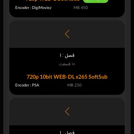
Encoder : DigiMoviez
450 MB
فصل : 1
10
قسمت
720p 10bit WEB-DL x265 SoftSub
Encoder : PSA
250 MB
فصل : 1