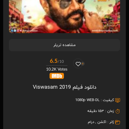
مشاهده تریلر
6.5
/10
10.2K Votes
دانلود فیلم Viswasam 2019
کیفیت :
1080p WEB-DL
زمان :
153 دقیقه
ژانر :
اکشن
,
درام