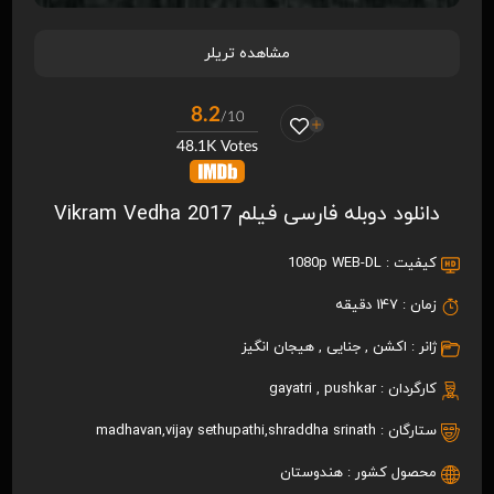
مشاهده تریلر
8.2
/10
48.1K Votes
دانلود دوبله فارسی فیلم Vikram Vedha 2017
کیفیت :
1080p WEB-DL
زمان :
147 دقیقه
ژانر :
اکشن
,
جنایی
,
هیجان انگیز
کارگردان :
pushkar
,
gayatri
ستارگان :
shraddha srinath
,
vijay sethupathi
,
madhavan
محصول کشور :
هندوستان