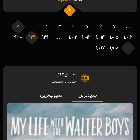
1
2
3
4
5
6
7
…
930
931
932
…
1,012
1,013
1,014
1,015
1,016
1,017
1,018
سریال‌های
جدید و محبوب
جدیدترین
محبوب‌ترین