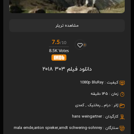
مشاهده تریلر
7.5
/10
8.5K Votes
دانلود فیلم ۳۰۳ ۲۰۱۸
کیفیت :
1080p BluRay
زمان :
145 دقیقه
ژانر :
درام
,
رمانتیک
,
کمدی
کارگردان :
hans weingartner
ستارگان :
arndt schwering-sohnrey
,
anton spieker
,
mala emde