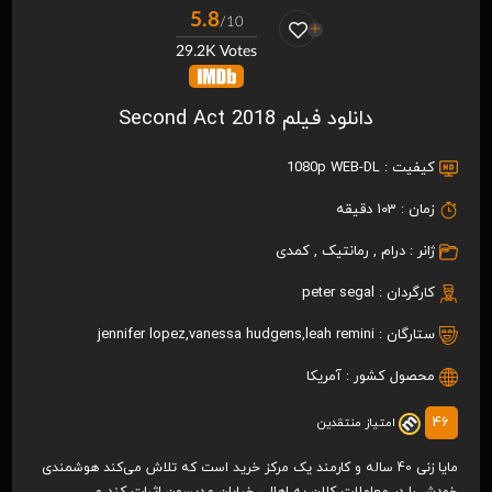
5.8
/10
29.2K Votes
دانلود فیلم Second Act 2018
کیفیت :
1080p WEB-DL
زمان :
103 دقیقه
ژانر :
درام
,
رمانتیک
,
کمدی
کارگردان :
peter segal
ستارگان :
leah remini
,
vanessa hudgens
,
jennifer lopez
محصول کشور :
آمریکا
46
امتیاز منتقدین
مایا زنی 40 ساله و کارمند یک مرکز خرید است که تلاش می‌کند هوشمندی
خودش را در معاملات کلان به اهالی خیابان مدیسون اثبات کند و…