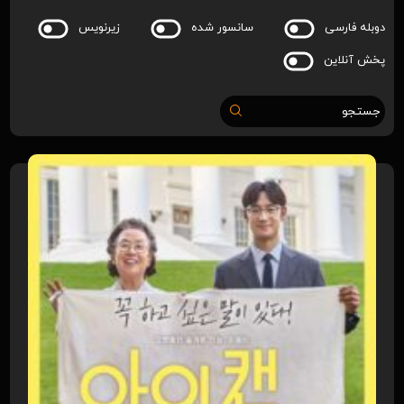
دوبله فارسی
سانسور شده
زیرنویس
پخش آنلاین
جستجو