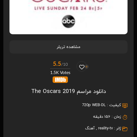
مشاهده تریلر
5.5
/10
1.5K Votes
دانلود مراسم The Oscars 2019
کیفیت :
720p WEB-DL
زمان :
156 دقیقه
ژانر :
reality-tv
,
آهنگ