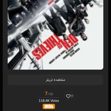
مشاهده تریلر
7
/10
118.4K Votes