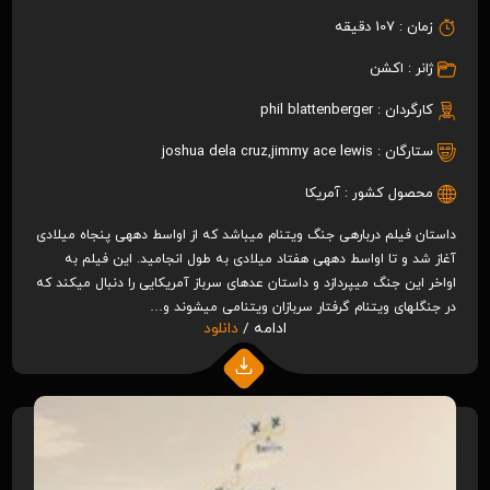
زمان :
107 دقیقه
ژانر :
اکشن
کارگردان :
phil blattenberger
ستارگان :
jimmy ace lewis
,
joshua dela cruz
محصول کشور :
آمریکا
داستان فیلم درباره‎ی جنگ ویتنام می‎باشد که از اواسط دهه‎ی پنجاه میلادی
آغاز شد و تا اواسط دهه‎ی هفتاد میلادی به طول انجامید. این فیلم به
اواخر این جنگ می‎پردازد و داستان عده‎ای سرباز آمریکایی را دنبال می‎کند که
در جنگل‎های ویتنام گرفتار سربازان ویتنامی می‎شوند و…
ادامه /
دانلود