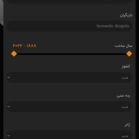
بازیگران
2026
-
1888
سال ساخت
کشور
رده سنی
ژانر