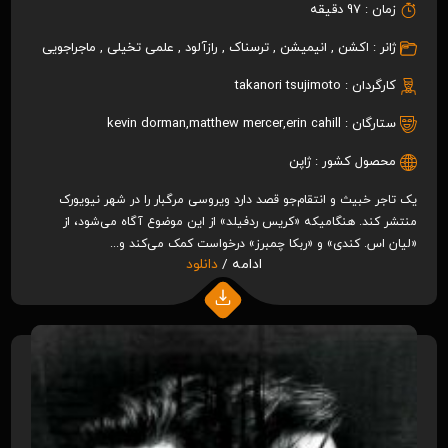
زمان :
97 دقیقه
ژانر :
اکشن
,
انیمیشن
,
ترسناک
,
رازآلود
,
علمی تخیلی
,
ماجراجویی
کارگردان :
takanori tsujimoto
ستارگان :
erin cahill
,
matthew mercer
,
kevin dorman
محصول کشور :
ژاپن
یک تاجر خبیث و انتقام‌جو قصد دارد ویروسی مرگبار را در شهر نیویورک
منتشر کند. هنگامیکه «کریس ردفیلد» از این موضوع آگاه می‌شود، از
«لیان اس. کندی» و «ربکا چمبرز» درخواست کمک می‌کند و...
ادامه /
دانلود