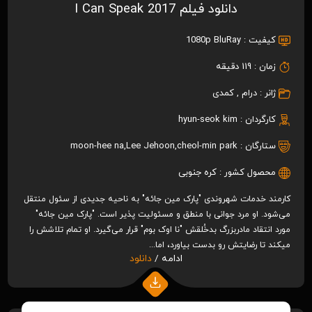
دانلود فیلم I Can Speak 2017
کیفیت :
1080p BluRay
زمان :
119 دقیقه
ژانر :
درام
,
کمدی
کارگردان :
hyun-seok kim
ستارگان :
cheol-min park
,
Lee Jehoon
,
moon-hee na
محصول کشور :
کره جنوبی
کارمند خدمات شهروندی "پارک مین جائه" به ناحیه جدیدی از سئول منتقل
می‌شود. او مرد جوانی با منطق و مسئولیت پذیر است. "پارک مین جائه"
مورد انتقاد مادربزرگ بدخُلقش "نا اوک بوم" قرار می‌گیرد. او تمام تلاشش را
میکند تا رضایتش رو بدست بیاورد، اما...
ادامه /
دانلود