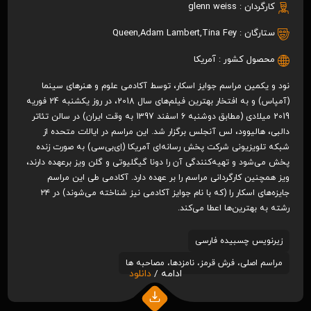
کارگردان :
glenn weiss
ستارگان :
Tina Fey
,
Adam Lambert
,
Queen
محصول کشور :
آمریکا
نود و یکمین مراسم جوایز اسکار، توسط آکادمی علوم و هنرهای سینما
(آمپاس) و به افتخار بهترین فیلم‌های سال 2018، در روز یکشنبه 24 فوریه
2019 میلادی (مطابق دوشنبه 6 اسفند 1397 به وقت ایران) در سالن تئاتر
دالبی، هالیوود، لس آنجلس برگزار شد. این مراسم در ایالات متحده از
شبکه تلویزیونی شرکت پخش رسانه‌ای آمریکا (اِی‌بی‌سی) به صورت زنده
پخش می‌شود و تهیه‌کنندگی آن را دونا گیگلیوتی و گلن ویز برعهده دارند،
ویز همچنین کارگردانی مراسم را بر عهده دارد. آکادمی طی این مراسم
جایزه‌های اسکار را (که با نام جوایز آکادمی نیز شناخته می‌شوند) در ۲۴
رشته به بهترین‌ها اعطا می‌کند.
زیرنویس چسبیده فارسی
مراسم اصلی، فرش قرمز، نامزدها، مصاحبه ها
ادامه /
دانلود