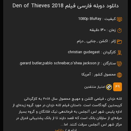
دانلود دوبله فارسی فیلم Den of Thieves 2018
کیفیت :
1080p BluRay
زمان :
140 دقیقه
ژانر :
اکشن
,
جنایی
,
درام
کارگردان :
christian gudegast
ستارگان :
o'shea jackson jr.
,
pablo schreiber
,
gerard butler
محصول کشور :
آمریکا
49
امتیاز منتقدین
لانه دزدان ، فیلمی اکشن و مهیج محصول سال ۲۰۱۸ به کارگردانی
کریستین گودگاست است. داستان فیلم لانه دزدان در مورد گروه زبده‌ای از
اداره پلیس شهر لس آنجلس به فرماندهی نیک فلانگان و گروه بسیار
حرفه‌ای از سارقان بانک است که قصد دارند تا از بانک پشتیبانی فدرال در
مرکز شهر لس آنجلس سرقت کنند. اما…
ادامه /
دانلود