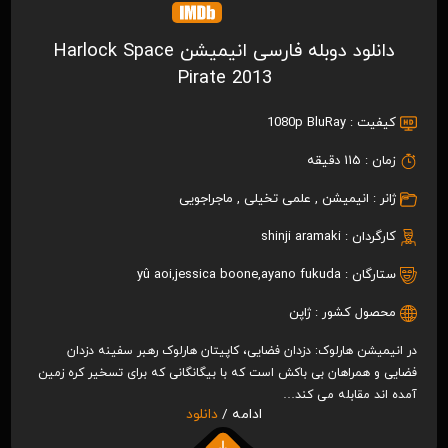
دانلود دوبله فارسی انیمیشن Harlock Space
Pirate 2013
کیفیت :
1080p BluRay
زمان :
115 دقیقه
ژانر :
انیمیشن
,
علمی تخیلی
,
ماجراجویی
کارگردان :
shinji aramaki
ستارگان :
ayano fukuda
,
jessica boone
,
yû aoi
محصول کشور :
ژاپن
در انیمیشن هارلوک: دزدان فضایی، کاپیتان هارلوک رهبر سفینه دزدان
فضایی و همراهان بی باکش است که با بیگانگانی که برای تسخیر کره زمین
آمده اند مقابله می کند…
ادامه /
دانلود