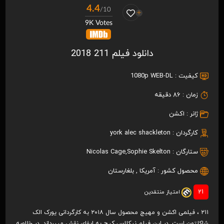
4.4
/10
9K Votes
دانلود فیلم 211 2018
کیفیت :
1080p WEB-DL
زمان :
86 دقیقه
ژانر :
اکشن
کارگردان :
york alec shackleton
ستارگان :
Sophie Skelton
,
Nicolas Cage
محصول کشور :
آمریکا
,
بلغارستان
21
امتیاز منتقدین
۲۱۱ ، فیلمی اکشن و مهیج محصول سال ۲۰۱۸ به کارگردانی یورک الک
شاکلتون است. در این فیلم نیکلاس کیچ به ایفای نقش می‎پردازد. در خلاصه