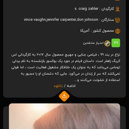
کارگردان :
s. craig zahler
ستارگان :
don johnson
,
jennifer carpenter
,
vince vaughn
محصول کشور :
آمریکا
79
امتیاز منتقدین
نزاع در بند ۹۹ ، فیلمی جنایی و مهیج محصول سال ۲۰۱۷ به کارگردانی اس
کریگ زاهلر است. داستان فیلم در مورد یک بوکسور بازنشسته به نام بردلی
توماس می‌باشد که به عنوان یک خلافکار مشغول فعالیت است ، اما طولی
نمی‌کشد که سر از زندان در می‌آورد. جایی که دشمنان او را مجبور به
استفاده از خشونت می‌کنند و…
ادامه /
دانلود