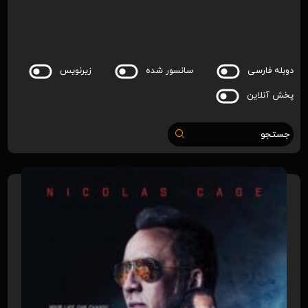
دوبله فارسی
سانسور شده
زیرنویس
پخش آنلاین
جستجو