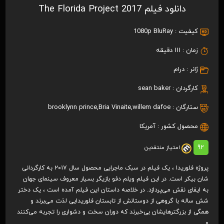
دانلود فیلم The Florida Project 2017
کیفیت :
1080p BluRay
زمان :
111 دقیقه
ژانر :
درام
کارگردان :
sean baker
ستارگان :
willem dafoe
,
Bria Vinaite
,
brooklynn prince
محصول کشور :
آمریکا
92
امتیاز منتقدین
پروژه فلوریدا ، یک فیلم در سبک ماجرایی محصول سال ۲۰۱۷ به کارگردانی
شان بیکر است. در این فیلم ویلم دفو بازیگر بسیار معروف سینمای جهان
به ایفای نقش می‌پردازد. در خلاصه داستان این فیلم آمده است ، یک دختر
شش ساله با گروهی از دوستانش از تابستان فلوریدایی لذت می‌برند و
همگی از بزرگترهایشان بی‌خبرند که دوران سخت و دشواری را تجربه می‌کنند
و…