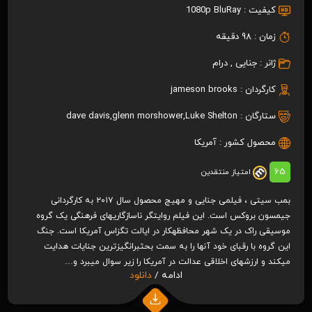
کیفیت :
1080p BluRay
زمان :
98 دقیقه
ژانر :
جنایی
,
درام
کارگردان :
jameson brooks
ستارگان :
Luke Shelton
,
glenn morshower
,
dave davis
محصول کشور :
آمریکا
65
امتیاز منتقدین
بمب سیتی ، فیلمی جنایی و مهیج محصول سال ۲۰۱۷ به کارگردانی
جیمسون بروکس است. این فیلم روایتگر ناسازگاری‎های فرهنگی یک گروه
موسیقی راک در یک شهر محافظه‎کار در ایالت تگزاس آمریکا است. جنگ
این گروه با رقبای خود آنها را به سمت بحث‎برانگیزترین جنایات هدایت
می‎کند و ارزش‎های اخلاقی عدالت در آمریکا را زیر سوال می‎برد و…
ادامه /
دانلود