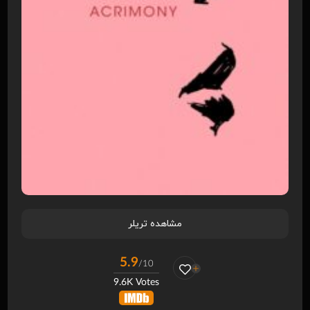
مشاهده تریلر
5.9
/10
9.6K Votes