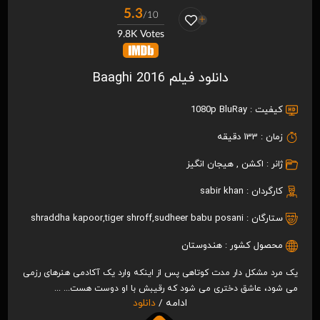
5.3
/10
9.8K Votes
دانلود فیلم Baaghi 2016
کیفیت :
1080p BluRay
زمان :
133 دقیقه
ژانر :
اکشن
,
هیجان انگیز
کارگردان :
sabir khan
ستارگان :
sudheer babu posani
,
tiger shroff
,
shraddha kapoor
محصول کشور :
هندوستان
یک مرد مشکل دار مدت کوتاهی پس از اینکه وارد یک آکادمی هنرهای رزمی
می شود، عاشق دختری می شود که رقیبش با او دوست هست... ...
ادامه /
دانلود