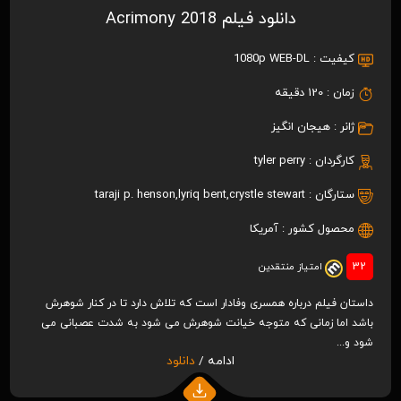
دانلود فیلم Acrimony 2018
کیفیت :
1080p WEB-DL
زمان :
120 دقیقه
ژانر :
هیجان انگیز
کارگردان :
tyler perry
ستارگان :
crystle stewart
,
lyriq bent
,
taraji p. henson
محصول کشور :
آمریکا
32
امتیاز منتقدین
داستان فیلم درباره همسری وفادار است که تلاش دارد تا در کنار شوهرش
باشد اما زمانی که متوجه خیانت شوهرش می شود به شدت عصبانی می
شود و...
ادامه /
دانلود