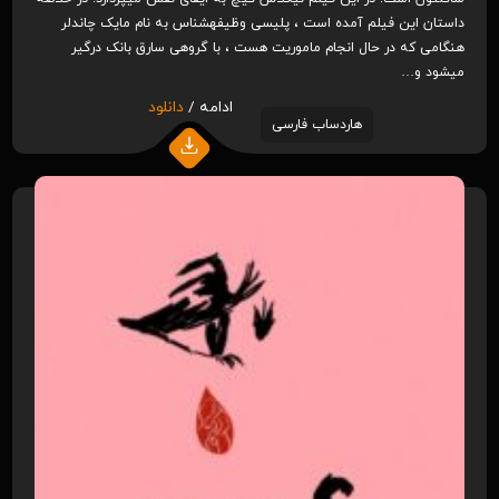
داستان این فیلم آمده است ، پلیسی وظیفه‎شناس به نام مایک چاندلر
هنگامی که در حال انجام ماموریت هست ، با گروهی سارق بانک درگیر
می‎شود و…
ادامه /
دانلود
هاردساب فارسی