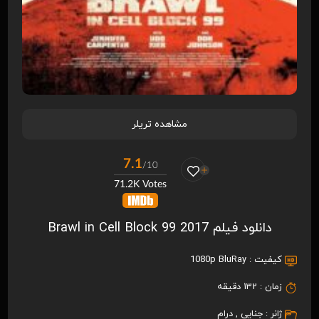
مشاهده تریلر
7.1
/10
71.2K Votes
دانلود فیلم Brawl in Cell Block 99 2017
کیفیت :
1080p BluRay
زمان :
132 دقیقه
ژانر :
جنایی
,
درام