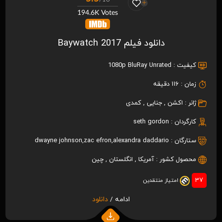
194.6K Votes
دانلود فیلم Baywatch 2017
کیفیت :
1080p BluRay Unrated
زمان :
116 دقیقه
ژانر :
اکشن
,
جنایی
,
کمدی
کارگردان :
seth gordon
ستارگان :
alexandra daddario
,
zac efron
,
dwayne johnson
محصول کشور :
آمریکا
,
انگلستان
,
چين
37
امتیاز منتقدین
ادامه /
دانلود