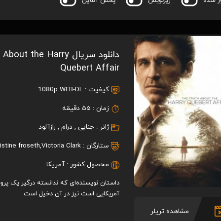
ر شده
زیرنویس
پخش آنلاین
دانلود سریال t the Harry
Quebert Affair
کیفیت :
1080p WEB-DL
زمان :
55 دقیقه
ژانر :
جنایی
,
درام
,
رازآلود
ستارگان :
Victoria Clark
,
ristine froseth
محصول کشور :
آمریکا
داستان نویسنده‌ای که ندانسته درگیر یک پرون
آمریکایی است نیز در آن دخیل است.
مشاهده تریلر