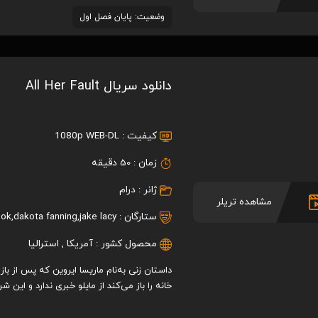
وضعیت: پایان فصل اول
دانلود سریال All Her Fault
pider-Man: Across the Spider-
Puss in Boots: The L
Verse 2023
2022
کیفیت :
1080p WEB-DL
8.5
7.8
/ 10
/ 10
زمان :
50 دقیقه
ژانر :
درام
مشاهده تریلر
ستارگان :
jake lacy
,
dakota fanning
,
ook
محصول کشور :
آمریکا
,
استرالیا
داستان زنی به‌نام ماریسا ایروین که پس از باز
خانه را باز می‌کند از مایلو خبری ندارد و این