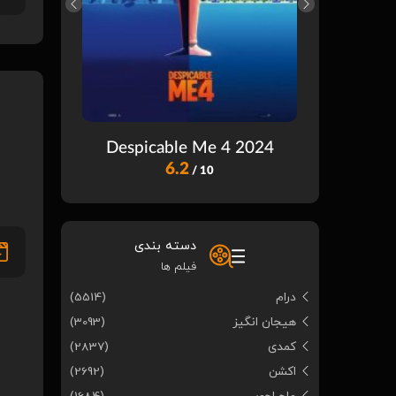
ast Wish
Despicable Me 4 2024
6.2
/ 10
دسته بندی
فیلم ها
درام
(5514)
هیجان انگیز
(3093)
کمدی
(2837)
اکشن
(2692)