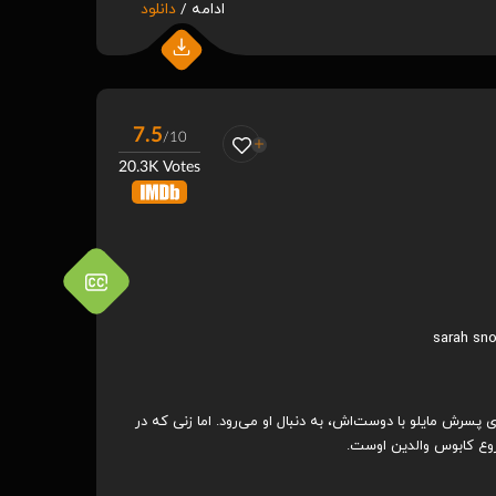
ادامه /
دانلود
7.5
/10
20.3K Votes
rth 2004
Hitman: Agent 47 2015
S
.2
5.7
/ 10
/ 10
sarah sn
ی پسرش مایلو با دوست‌اش، به دنبال او می‌رود. اما زنی که در
 شروع کابوس والدین اوست.