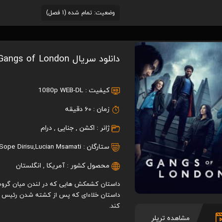
وضعیت: تمام شده (1 فصل)
دانلود سریال Gangs of London
کیفیت :
1080p WEB-DL
زمان :
60 دقیقه
ژانر :
اکشن
,
جنایی
,
درام
ستارگان :
Lucian Msamati
,
Sope Dirisu
محصول کشور :
آمریکا
,
انگلستان
داستان کشمکش هایی که در لندن میان گروه ه
داستان خلاءای که پس از کشته شدن رئیس قدر
کند.
مشاهده تریلر