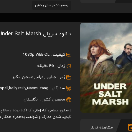
وضعیت: در حال پخش
دانلود سریال Under Salt Marsh
کیفیت :
1080p WEB-DL
زمان :
45 دقیقه
ژانر :
جنایی
,
درام
,
هیجان انگیز
ستارگان :
Naomi Yang
,
kelly reilly
,
 spall
محصول کشور :
انگلستان
داستان معلمی که زمانی کارآکاه بوده و حالا
ناپدید شدن مدارک و شواهد، به‌همراه همکار سا
مشاهده تریلر