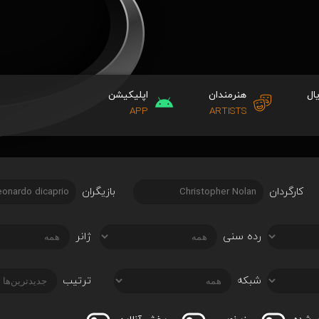
ال
هنرمندان
اپلیکیشن
APP
ARTISTS
کارگردان
بازیگران
رده سنی
ژانر
شبکه
ترتیب