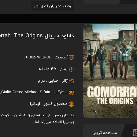
وضعیت: پایان فصل اول
دانلود سریال Gomorrah: The Origins
کیفیت :
1080p WEB-DL
زمان :
45 دقیقه
ژانر :
جنایی
,
درام
ستارگان :
Michael Sifain
,
Giulio Greco
,
i
محصول کشور :
ایتالیا
داستان پسری از محله‌های زاغه‌نشین سکوندیل
پیش‌پا افتاده می‌زند. اما...
مشاهده تریلر