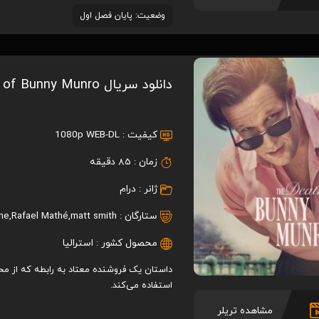
وضعیت: پایان فصل اول
دانلود سریال The Death of Bunny Munro
کیفیت :
1080p WEB-DL
زمان :
85 دقیقه
ژانر :
درام
ستارگان :
matt smith
,
Rafael Mathé
,
ne
محصول کشور :
استرالیا
داستان یک فروشنده معتاد به رابطه که از مح
استفاده می‌کند.
مشاهده تریلر