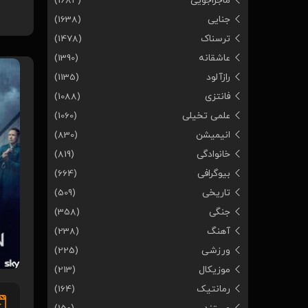
ماجراجویی
(1684)
جنایی
(1638)
ترسناک
(1478)
عاشقانه
(1390)
رازآلود
(1135)
فانتزی
(1088)
علمی تخیلی
(1060)
انیمیشن
(830)
خانوادگی
(819)
بیوگرافی
(664)
تاریخی
(509)
جنگی
(358)
آهنگ
(238)
ورزشی
(225)
موزیکال
(213)
رمانتیک
(164)