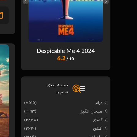
ast Wish
Despicable Me 4 2024
6.2
/ 10
دسته بندی
فیلم ها
درام
(5515)
هیجان انگیز
(3093)
کمدی
(2838)
اکشن
(2692)