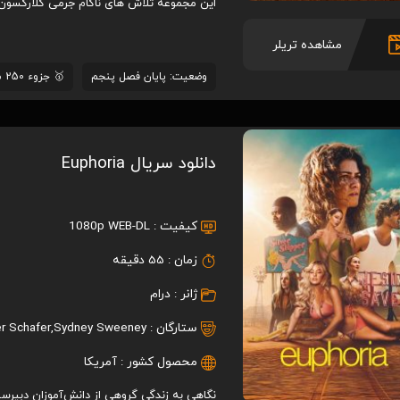
این مجموعه تلاش های ناکام جرمی کلارکسون، د
مشاهده تریلر
وضعیت: پایان فصل پنجم
🥇 جزوء 250 سریال برتر با رتبه #29
pider-Man: Across the Spider-
Puss in Boots: The L
دانلود سریال Euphoria
Verse 2023
2022
8.5
7.8
/ 10
/ 10
کیفیت :
1080p WEB-DL
زمان :
55 دقیقه
ژانر :
درام
ستارگان :
Sydney Sweeney
,
r Schafer
محصول کشور :
آمریکا
نگاهی به زندگی گروهی از دانش‌آموزان دبیرس