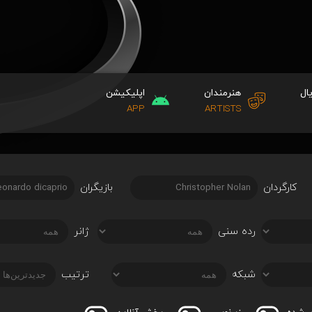
ال
هنرمندان
اپلیکیشن
APP
ARTISTS
کارگردان
بازیگران
رده سنی
ژانر
شبکه
ترتیب