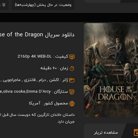
وضعیت: در حال پخش (چهارشنبه‌ها)
🥇 جزوء 250 سر
دانلود سریال House of the Dragon
کیفیت :
2160p 4K WEB-DL
زمان :
60 دقیقه
ژانر :
اکشن
,
درام
,
فانتزی
,
ماجراجویی
,
ستارگان :
Emma D'Arcy
,
olivia cooke
,
ne
محصول کشور :
آمریکا
داستان خاندان تارگرین که دویست سال قبل از
جریان دارد.
مشاهده تریلر