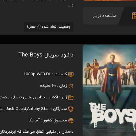
و...
مشاهده تریلر
وضعیت: تمام شده (3 فصل)
دانلود سریال The Boys
کیفیت :
1080p WEB-DL
زمان :
60 دقیقه
ژانر :
اکشن
,
جنایی
,
علمی تخیلی
,
کمدی
ستارگان :
Antony Starr
,
Jack Quaid
,
ban
محصول کشور :
آمریکا
داستان در دنیایی اتفاق می‌افتد که ابرقهرما