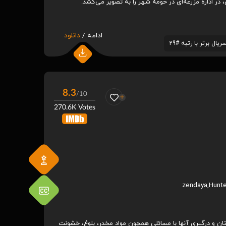
ر اداره مزرعه‌ای در حومه شهر را به تصویر می‌کشد.
ادامه /
دانلود
rth 2004
Hitman: Agent 47 2015
S
8.3
/10
.2
5.7
/ 10
/ 10
270.6K Votes
zendaya
,
Hunte
تان و درگیری آنها با مسائلی همچون مواد مخدر، بلوغ، خشونت