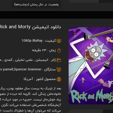
وضعیت: در حال پخش (دوشنبه‌ها)
دانلود انیمیشن Rick and Morty
کیفیت :
1080p BluRay
زمان :
23 دقیقه
ژانر :
انیمیشن
,
علمی تخیلی
,
کمدی
,
م
ستارگان :
Spencer Grammer
,
is parnell
محصول کشور :
آمریکا
بعد از نزدیک به بیست سال مفقود بودن، ریک س
خانواده‌اش زندگی کند. اگرچه که «بث» از حضور
زیاد خوش‌حال نیست. «جری» در مورد «ریک» که 
آزمایشگاه شخصی‌اش استفاده می‌کند نگران اس
می‌کند که می‌توان آن‌ها را خطرناک دانست؛ 