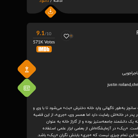
ادامه /
دانلود
9.1
/10
571K Votes
اجراجویی
justin roiland
,
chr
انچز به‌طور ناگهانی وارد خانه دخترش «بث» می‌شود تا با وی و
 پدر در خانه‌اش رضایت دارد اما همسر وی، «جری»، از این قضیه
یک دانشمند جامعه‌ستیز بوده و از گاراژ خانه به عنوان
ت. «ریک» در آزمایشگاه‌اش از بعضی ابزار علمی استفاده
اما این تمام چیزی نیست که «جری» بابتش نگران «ریک» باشد.