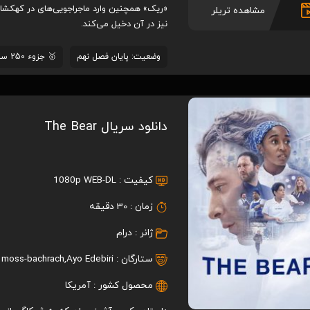
«ریک» همچنین وارد ماجراجویی‌های در کهکشان‌
مشاهده تریلر
نیز در آن دخیل می‌کند.
وضعیت: پایان فصل نهم
🥇 جزوء 250 سریال برتر با رتبه #15
دانلود سریال The Bear
کیفیت :
1080p WEB-DL
زمان :
30 دقیقه
ژانر :
درام
ستارگان :
Ayo Edebiri
,
 moss-bachrach
محصول کشور :
آمریکا