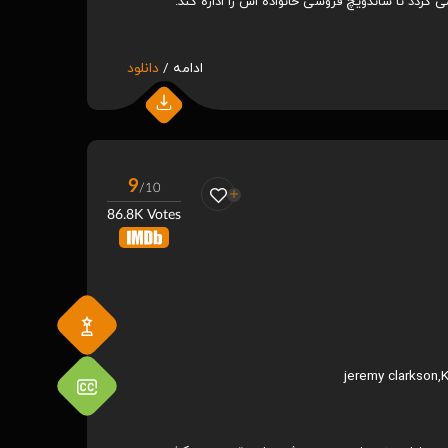
گردد تا ساندویچ فروشی خانواده اش را اداره کند.
ادامه /
دانلود
9
/10
86.8K Votes
jeremy clarkson
,