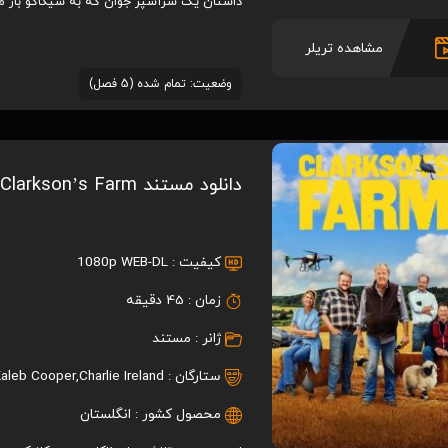
داستان یک سرآشپز جوان که به شیکاگو باز می 
مشاهده تریلر
وضعیت: تمام شده (5 فصل)
دانلود مستند Clarkson’s Farm
کیفیت :
1080p WEB-DL
زمان :
45 دقیقه
ژانر :
مستند
ستارگان :
Charlie Ireland
,
Kaleb Cooper
محصول کشور :
انگلستان