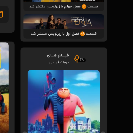
قسمت
3
فصل چهارم با زیرنویس منتشر شد
قسمت
28
فصل اول با زیرنویس منتشر شد
فیـــلم هــای
FA
دوبله فارسی