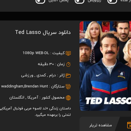
ر شده
زیرنویس
پخش آنلاین
دانلود سریال Ted Lasso
کیفیت :
1080p WEB-DL
زمان :
30 دقیقه
ژانر :
درام
,
کمدی
,
ورزشی
ستارگان :
Brendan Hunt
,
h waddingham
محصول کشور :
آمریکا
,
انگلستان
داستان زندگی «تد لاسو» مربی فوتبال آمریکای
لندنی را برعهده میگیرد.
مشاهده تریلر