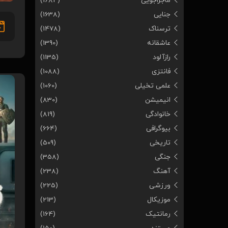
ماجراجویی
(1684)
جنایی
(1638)
ترسناک
(1478)
عاشقانه
(1390)
رازآلود
(1135)
فانتزی
(1088)
علمی تخیلی
(1060)
انیمیشن
(830)
خانوادگی
(819)
بیوگرافی
(664)
تاریخی
(509)
جنگی
(358)
آهنگ
(238)
ورزشی
(225)
موزیکال
(213)
رمانتیک
(164)