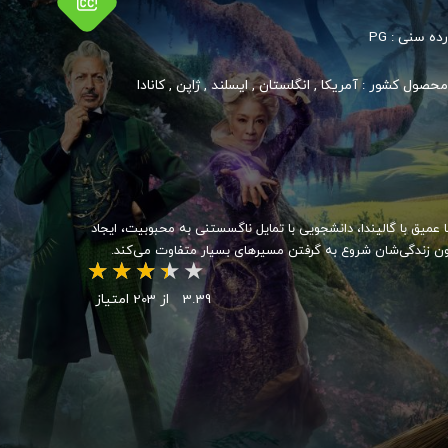
رده سنی :
PG
محصول کشور :
آمریکا
,
انگلستان
,
ایسلند
,
ژاپن
,
کانادا
میق با گالیندا، دانشجویی با تمایل ناگسستنی به محبوبیت، ایجاد
 چون زندگی‌شان شروع به گرفتن مسیرهای بسیار متفاوت می‌کند.
3.39
از 203 امتیاز