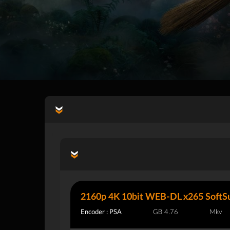
2160p 4K 10bit WEB-DL x265 SoftS
Encoder : PSA
4.76 GB
Mkv