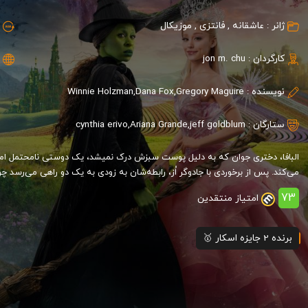
ژانر :
عاشقانه
,
فانتزی
,
موزیکال
کارگردان :
jon m. chu
نویسنده :
Winnie Holzman,Dana Fox,Gregory Maguire
ستارگان :
jeff goldblum
,
Ariana Grande
,
cynthia erivo
البافا، دختری جوان که به دلیل پوست سبزش درک نمیشد، یک دوستی نامحتمل اما ع
می‌کند. پس از برخوردی با جادوگر اُز، رابطه‌شان به زودی به یک دو راهی می‌رسد
73
امتیاز منتقدین
برنده 2 جایزه اسکار 🥇