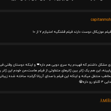
capitanmo
لم موزیکال دوست دارند فیلم قشنگیه امتیازم 7 از 10
ندی مشکل داشتم که فهیدم یه سری دویی هم داره❤ و اینکه دوستان وقتی ف
ایینه، این هم یک ژانر بین ژانرهای متفاوتی از فیلم هاست،من خودم این ژانر 
اطب منتقل میکنه و اینکه این فیلم با صدای آریانا گراندِه ساخته شده زیباترش
رو داره😭
ĀMÍ