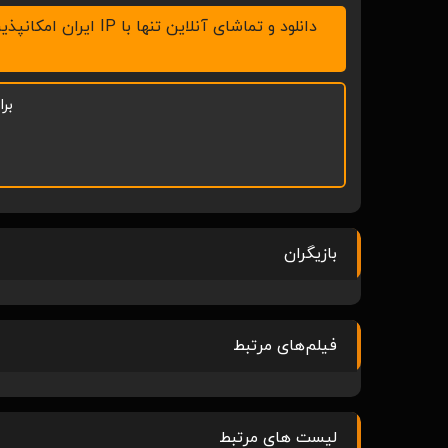
دانلود و تماشای آنلاین تنها با IP ایران امکانپذیر است، لطفاً v.p.n خود را خاموش کنید ، همچنین با نرم افزار IDM در رایانه و ADM در موبایل اقدام به دانلود نمائید.
بر
بازیگران
فیلم‌های مرتبط
لیست های مرتبط