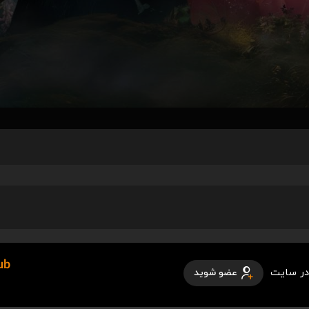
ub
در سایت
عضو شوید