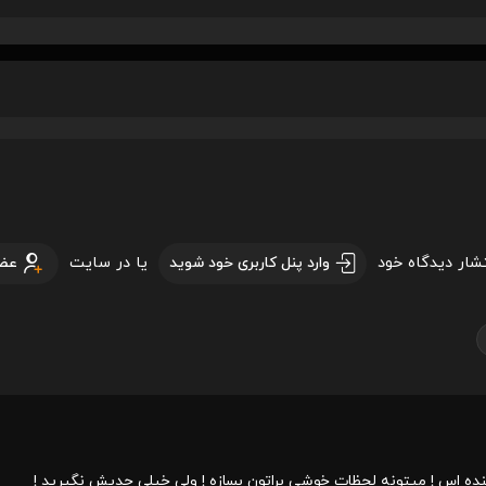
تشار دیدگاه خود
یا در سایت
وارد پنل کاربری خود شوید
عض
نده اس ! میتونه لحظات خوشی براتون بسازه ! ولی خیلی جدیش نگیرید !