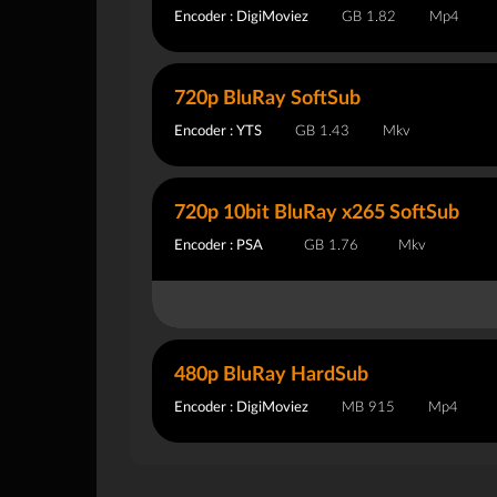
Encoder : DigiMoviez
1.82 GB
Mp4
720p BluRay SoftSub
Encoder : YTS
1.43 GB
Mkv
720p 10bit BluRay x265 SoftSub
Encoder : PSA
1.76 GB
Mkv
480p BluRay HardSub
Encoder : DigiMoviez
915 MB
Mp4