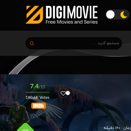
7.4
/10
180.6K Votes
زمان :
160 دقیقه