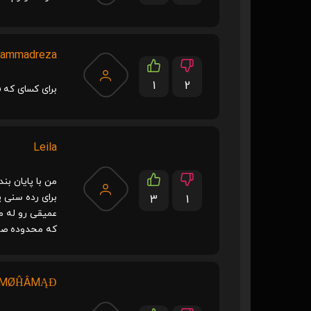
hammadreza
1
2
برای کسای که فی
Leila
من با پایان ب
برای رده سنی پ
3
1
عمیقی رو له مخ
که محدوده صدایی 4 اکتاو 
ŘMØĤÂMĄĐ