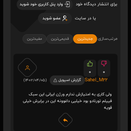
برای انتشار دیدگاه خود
وارد پنل کاربری خود شوید
یا در سایت
عضو شوید
مرتب‌سازی:
جدیدترین
قدیمی‌ترین
مفیدترین
0
0
Sahel_M22
گزارش اسپویل
(1402/04/05)
ولی کاری به امتیازش ندارم ورژن ایرانی این سبک
فییلم تورنادو بود خیلیی داغوونه این در برابرش خیلی
قویه