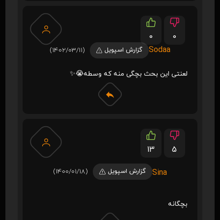
0
0
Sodaa
گزارش اسپویل
(1402/03/11)
لعنتی این بحث بچگی منه که وسطه😭✨️
13
5
گزارش اسپویل
(1400/01/18)
Sina
بچگانه