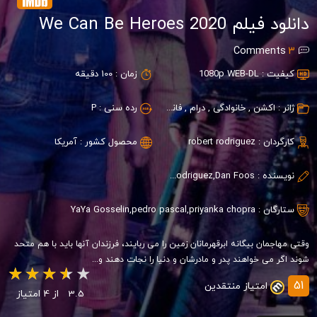
دانلود فیلم We Can Be Heroes 2020
Comments
3
کیفیت :
1080p WEB-DL
زمان :
100 دقیقه
ژانر :
اکشن
,
خانوادگی
,
درام
,
فانتزی
,
کمدی
رده سنی :
P
کارگردان :
robert rodriguez
محصول کشور :
آمریکا
نویسنده :
Robert Rodriguez,Dan Foos
ستارگان :
priyanka chopra
,
pedro pascal
,
YaYa Gosselin
وقتی مهاجمان بیگانه ابرقهرمانان زمین را می ربایند، فرزندان آنها باید با هم متحد
شوند اگر می خواهند پدر و مادرشان و دنیا را نجات دهند و...
51
امتیاز منتقدین
3.5
از 4 امتیاز