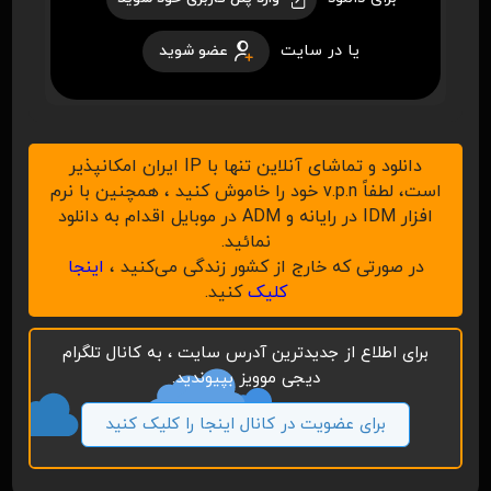
یا در سایت
عضو شوید
دانلود و تماشای آنلاین تنها با IP ایران امکانپذیر
است، لطفاً v.p.n خود را خاموش کنید ، همچنین با نرم
افزار IDM در رایانه و ADM در موبایل اقدام به دانلود
نمائید.
در صورتی که خارج از کشور زندگی می‌کنید ،
اینجا
کلیک
کنید.
برای اطلاع از جدیدترین آدرس سایت ، به کانال تلگرام
دیجی موویز بپیوندید.
برای عضویت در کانال اینجا را کلیک کنید