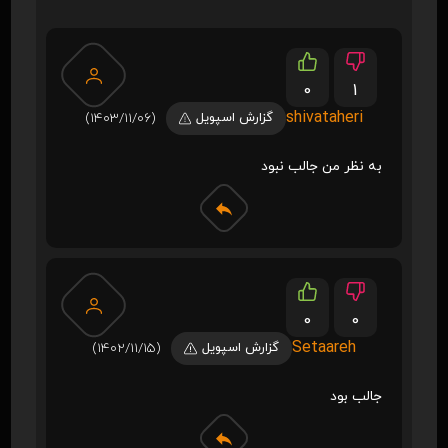
0
1
shivataheri
گزارش اسپویل
(1403/11/06)
به نظر من جالب نبود
0
0
Setaareh
گزارش اسپویل
(1402/11/15)
جالب بود