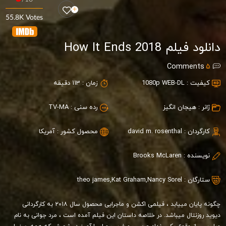
55.8K Votes
دانلود فیلم How It Ends 2018
Comments
5
کیفیت :
1080p WEB-DL
زمان :
113 دقیقه
ژانر :
هیجان انگیز
رده سنی :
TV-MA
کارگردان :
david m. rosenthal
محصول کشور :
آمریکا
نویسنده :
Brooks McLaren
ستارگان :
Nancy Sorel
,
Kat Graham
,
theo james
چگونه پایان می‎یابد ، فیلمی اکشن و ماجرایی محصول سال ۲۰۱۸ به کارگردانی
دیوید روزنتال می‎باشد. در خلاصه داستان این فیلم آمده است ، مرد جوانی به نام