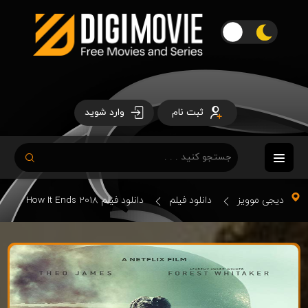
ثبت نام
وارد شوید
دیجی موویز
دانلود فیلم
دانلود فیلم How It Ends 2018