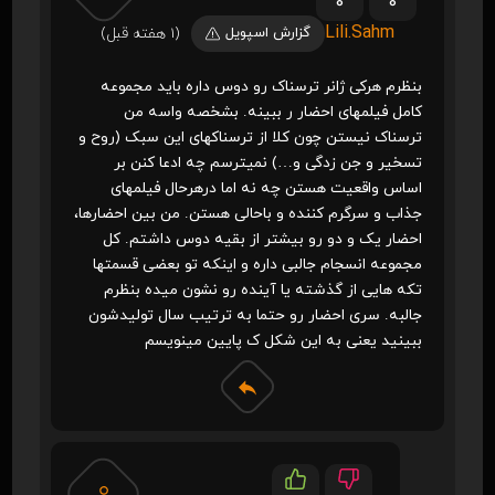
0
0
Lili.Sahm
گزارش اسپویل
(1 هفته قبل)
بنظرم هرکی ژانر ترسناک رو دوس داره باید مجموعه
کامل فیلمهای احضار ر ببینه. بشخصه واسه من
ترسناک نیستن چون کلا از ترسناکهای این سبک (روح و
تسخیر و جن زدگی و…) نمیترسم چه ادعا کنن بر
اساس واقعیت هستن چه نه اما درهرحال فیلمهای
جذاب و سرگرم کننده و باحالی هستن. من بین احضارها،
احضار یک و دو رو بیشتر از بقیه دوس داشتم. کل
مجموعه انسجام جالبی داره و اینکه تو بعضی قسمتها
تکه هایی از گذشته یا آینده رو نشون میده بنظرم
جالبه. سری احضار رو حتما به ترتیب سال تولیدشون
ببینید یعنی به این شکل ک پایین مینویسم