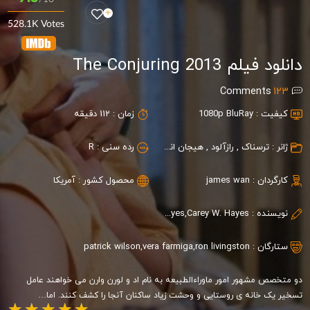
528.1K Votes
دانلود فیلم The Conjuring 2013
Comments
123
کیفیت :
1080p BluRay
زمان :
112 دقیقه
ژانر :
ترسناک
,
رازآلود
,
هیجان انگیز
رده سنی :
R
کارگردان :
james wan
محصول کشور :
آمریکا
نویسنده :
Chad Hayes,Carey W. Hayes
ستارگان :
ron livingston
,
vera farmiga
,
patrick wilson
دو متخصص مشهور امور ماوراءالطبیعه به نام اد و لورن وارن می خواهند عامل
تسخیر یک خانه ی روستایی و وحشت زیاد ساکنان آنجا را کشف کنند. اما…