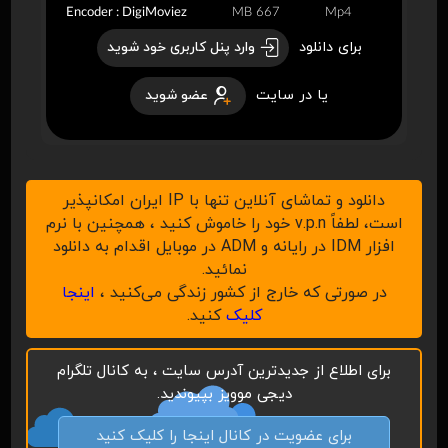
Encoder : DigiMoviez
667 MB
Mp4
برای دانلود
وارد پنل کاربری خود شوید
یا در سایت
عضو شوید
دانلود و تماشای آنلاین تنها با IP ایران امکانپذیر
است، لطفاً v.p.n خود را خاموش کنید ، همچنین با نرم
افزار IDM در رایانه و ADM در موبایل اقدام به دانلود
نمائید.
در صورتی که خارج از کشور زندگی می‌کنید ،
اینجا
کلیک
کنید.
برای اطلاع از جدیدترین آدرس سایت ، به کانال تلگرام
دیجی موویز بپیوندید.
برای عضویت در کانال اینجا را کلیک کنید