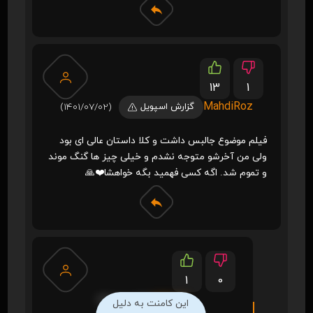
13
1
MahdiRoz
گزارش اسپویل
(1401/07/02)
فیلم موضوع جالبس داشت و کلا داستان عالی ای بود
ولی من آخرشو متوجه نشدم و خیلی چیز ها گنگ موند
و تموم شد. اگه کسی فهمید بگه خواهشا❤️🙏
1
0
sokowt
(1401/08/23)
این کامنت به دلیل