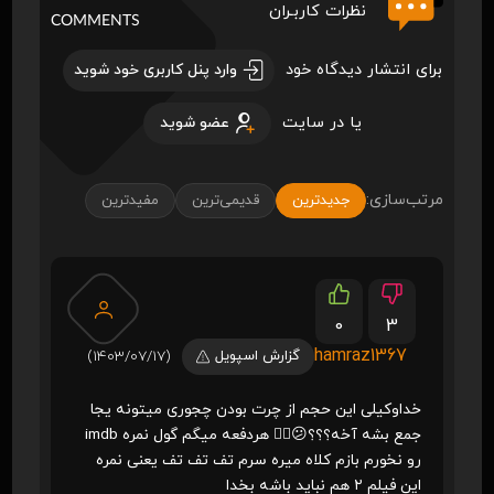
نظرات کاربـران
COMMENTS
برای انتشار دیدگاه خود
وارد پنل کاربری خود شوید
یا در سایت
عضو شوید
مرتب‌سازی:
جدیدترین
قدیمی‌ترین
مفیدترین
0
3
hamraz1367
گزارش اسپویل
(1403/07/17)
خداوکیلی این حجم از چرت بودن چجوری میتونه یجا
جمع بشه آخه؟؟؟😕👎🏼 هردفعه میگم گول نمره imdb
رو نخورم بازم کلاه میره سرم تف تف تف یعنی نمره
این فیلم ۲ هم نباید باشه بخدا