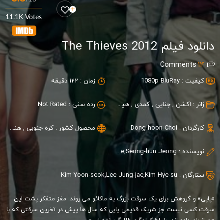
11.1K Votes
دانلود فیلم The Thieves 2012
Comments
14
کیفیت :
1080p BluRay
زمان :
122 دقیقه
ژانر :
اکشن
,
جنایی
,
کمدی
,
هیجان انگیز
رده سنی :
Not Rated
کارگردان :
Dong-hoon Choi
محصول کشور :
کره جنوبی
,
هنگ کنگ
نویسنده :
Dong-hoon Choi,Ki-cheol Lee,Seong-hun Jeong
ستارگان :
Kim Hye-su
,
Lee Jung-jae
,
Kim Yoon-seok
«پاپی» و گروهش برای یک سرقت بزرگ به ماکائو می روند. مغز متفکر پشت این
سرقت کسی نیست جز شریک قدیمی پاپی که سال ها پیش در آخرین سرقتی که با