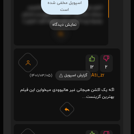
اسپویل مخفی شده
اخرش اون یارو میره از اتاق دختره الماسو ور
است
میداره دیگه ولی حقیقتا منم نفهمیدم داستان
چمدونا چیه که اون یارو معروفه گفت اخرش (:
نمایش دیدگاه
12
2
Ati_zr
گزارش اسپویل
(1401/03/05)
اگه یک اکشن هیجانی غیر هالیوودی میخواین این فیلم
بهترین گزینست…