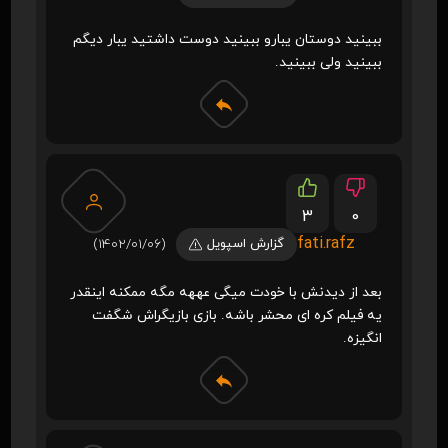
ببینید دوستان یبارو ببینید دوست داشتید یبار دیگم
ببینید ولی ببینید.
3
0
fati.rafz
گزارش اسپویل
(1402/01/06)
بعد از دیدنش با خودت میگی عههه مگه ممکنه اینقدر
یه فیلم کره ای محشر باشه. بازی بازیگراش شگفت
انگیزه.