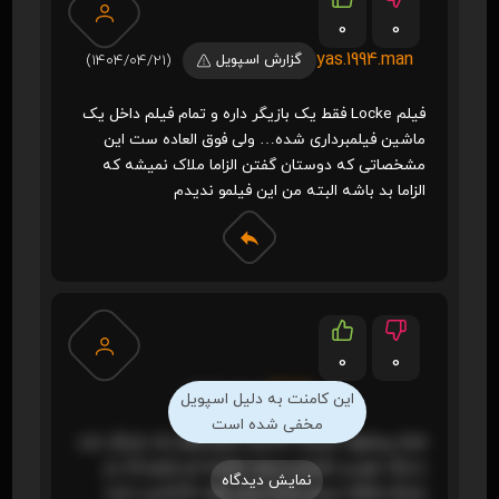
0
0
yas.1994.man
گزارش اسپویل
(1404/04/21)
فیلم Locke فقط یک بازیگر داره و تمام فیلم داخل یک
ماشین فیلمبرداری شده… ولی فوق العاده ست این
مشخصاتی که دوستان گفتن الزاما ملاک نمیشه که
الزاما بد باشه البته من این فیلمو ندیدم
0
0
Rojak
(1404/03/10)
این کامنت به دلیل اسپویل
مخفی شده است
اصلا پیشنهاد نمیشه 98درصد فیلم فقط یک بازیگر داره
با زنگ خوردن تلفنش و چند دقیقه اخر فیلم که دو
نمایش دیدگاه
بازیگر اضافه میشن اصلا ارزش وقت گذاشتن نداره