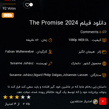
92 Votes
دانلود فیلم The Promise 2024
Comments
5
کیفیت :
1080p WEB-DL
زمان :
86 دقیقه
ژانر :
هیجان انگیز
کارگردان :
Fabian Wullenweber
محصول کشور :
دانمارک
نویسنده :
Susanne Juhász
ستارگان :
Johannes Lassen
,
Sigurd Philip Dalgas
,
Susanne Juhász
داستان زنی به‌نام ماجا که در ماشین خود گیر افتاده و باید سعی کند فرار کند تا
بتواند برادرزاده خود را که توسط یک گروه خلافکار ربوده شده، نجات دهد.
0
امتیاز منتقدین
2.75
از 4 امتیاز