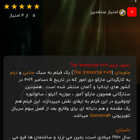
و …
0
امتیاز منتقدین
5
از 4 امتیاز
دانلود فیلم The Immortal 2019
جاویدان
(
The Immortal 2019
) یک فیلم به سبک
جنایی
و
درام
به کارگردانی مارکو دی امور که در تاریخ
5 دسامبر 2019
در
کشور های ایتالیا و آلمان منتشر شده است . همچنین
ستارگانی همچون مارکو آمور ، جوزپه آئیلو ، سالواتوره
اونوفیرو در این فیلم به ایفای نقش میپردازند. این فیلم هم
یک مقدمه و هم دنباله ای برای وقایع بعد از فصل سوم سریال
تلویزیونی
Gomorrah
میباشد.
داستان
سال 1980 میلادی است، زمین می لرزد و ساختمان ها فرو می