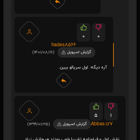
0
0
hades8566
گزارش اسپویل
(1401/08/16)
آره دیگه. اول سریالو ببین.
5
1
Abbas.cr7
گزارش اسپویل
(1399/01/25)
نقش اول و فیلمنامه تقریبا خوب بودند هیجانش زیاد