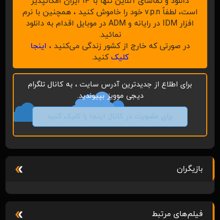
دانلود و تماشای آنلاین تنها با IP ایران امکانپذیر
است، لطفاً v.p.n خود را خاموش کنید ، همچنین با نرم
افزار IDM در رایانه و ADM در موبایل اقدام به دانلود
نمائید.
در صورتی که خارج از کشور زندگی می‌کنید ،
اینجا
کلیک
کنید.
برای اطلاع از جدیدترین آدرس سایت ، به کانال تلگرام
دیجی موویز بپیوندید.
برای عضویت در کانال اینجا را کلیک کنید
بازیگران
فیلم‌های مرتبط