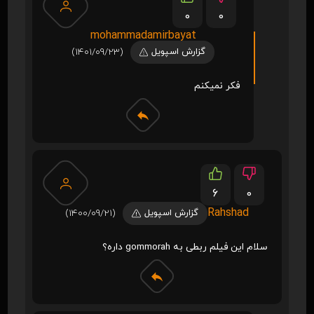
0
0
mohammadamirbayat
گزارش اسپویل
(1401/09/23)
فکر نمیکنم
6
0
Rahshad
گزارش اسپویل
(1400/09/21)
سلام این فیلم ربطی به gommorah داره؟