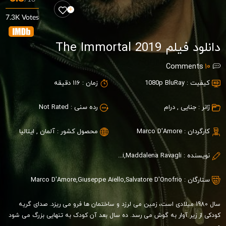
7.3K Votes
دانلود فیلم The Immortal 2019
Comments
10
کیفیت :
1080p BluRay
زمان :
116 دقیقه
ژانر :
جنایی
,
درام
رده سنی :
Not Rated
کارگردان :
Marco D'Amore
محصول کشور :
آلمان
,
ایتالیا
نویسنده :
Leonardo Fasoli,Maddalena Ravagli
ستارگان :
Salvatore D'Onofrio
,
Giuseppe Aiello
,
Marco D'Amore
سال 1980 میلادی است، زمین می لرزد و ساختمان ها فرو می ریزد. صدای گریه
کودکی از زیر آوار به گوش می رسد. ده سال بعد آن کودک به تنهایی بزرگ می شود