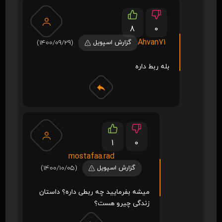
8
0
Ahvan71
گزارش اسپویل
(1400/09/29)
بله ربط داره
1
0
mostafaa.rad
گزارش اسپویل
(1400/10/05)
میشه بفرمایید چه ربطی داره؟ داستان
زندگی چیرو هست؟