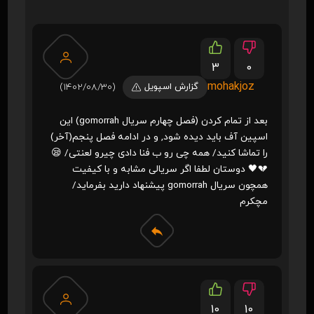
3
0
mohakjoz
گزارش اسپویل
(1402/08/30)
بعد از تمام کردن (فصل چهارم سریال gomorrah) این
اسپین آف باید دیده شود, و در ادامه فصل پنجم(آخر)
را تماشا کنید/ همه چی رو ب فنا دادی چیرو لعنتی/ 😪
💔🖤 دوستان لطفا اگر سریالی مشابه و با کیفیت
همچون سریال gomorrah پیشنهاد دارید بفرماید/
مچکرم
10
10