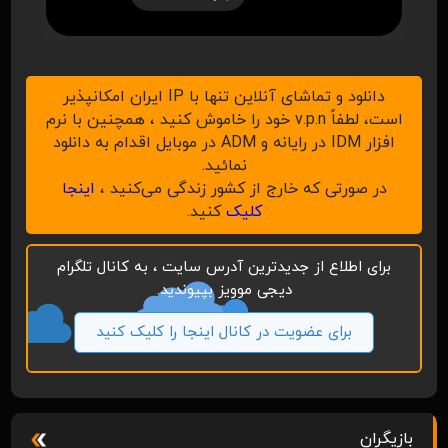
دانلود و تماشای آنلاین تنها با IP ایران امکانپذیر
است، لطفاً v.p.n خود را خاموش کنید ، همچنین با نرم
افزار IDM در رایانه و ADM در موبایل اقدام به دانلود
نمائید.
در صورتی که خارج از کشور زندگی می‌کنید ،
اینجا
کلیک
کنید.
برای اطلاع از جدیدترین آدرس سایت ، به کانال تلگرام
دیجی موویز بپیوندید.
برای عضویت در کانال اینجا را کلیک کنید
بازیگران