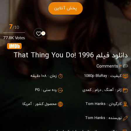
پخش آنلاین
7
/10
77.8K Votes
دانلود فیلم That Thing You Do! 1996
Comments
3
کیفیت :
1080p BluRay
زمان :
108 دقیقه
ژانر :
آهنگ
,
درام
,
کمدی
رده سنی :
PG
کارگردان :
Tom Hanks
محصول کشور :
آمریکا
نویسنده :
Tom Hanks