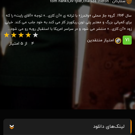
ستارگان :
charlize theron
,
liv tyler
,
tom hanks
سال 1964. گروه جاز محلی «واندرز» با ترانه ی «آن کاری...» توجه «آقای رایت» را که
برای کمپانی بزرگ و معتبر پلی تون ریکوردز کار می کند به خود جلب می کند. خیلی
زود «آن کاری...» منتشر می شود و در سراسر امریکا با استقبال روبه رو می شود...
71
امتیاز منتقدین
4
از 5 امتیاز
لینک‌های دانلود