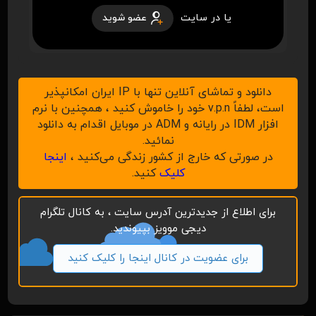
یا در سایت
عضو شوید
دانلود و تماشای آنلاین تنها با IP ایران امکانپذیر
است، لطفاً v.p.n خود را خاموش کنید ، همچنین با نرم
افزار IDM در رایانه و ADM در موبایل اقدام به دانلود
نمائید.
در صورتی که خارج از کشور زندگی می‌کنید ،
اینجا
کلیک
کنید.
برای اطلاع از جدیدترین آدرس سایت ، به کانال تلگرام
دیجی موویز بپیوندید.
برای عضویت در کانال اینجا را کلیک کنید