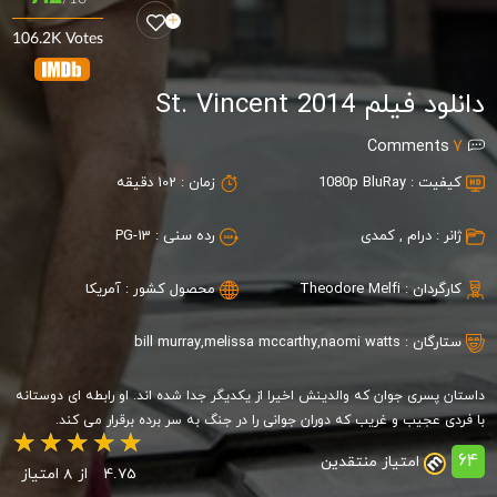
106.2K Votes
دانلود فیلم St. Vincent 2014
Comments
7
کیفیت :
1080p BluRay
زمان :
102 دقیقه
ژانر :
درام
,
کمدی
رده سنی :
PG-13
کارگردان :
Theodore Melfi
محصول کشور :
آمریکا
ستارگان :
naomi watts
,
melissa mccarthy
,
bill murray
داستان پسری جوان که والدینش اخیرا از یکدیگر جدا شده اند. او رابطه ای دوستانه
با فردی عجیب و غریب که دوران جوانی را در جنگ به سر برده برقرار می کند.
64
امتیاز منتقدین
4.75
از 8 امتیاز