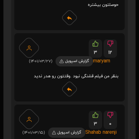
حوصلتون بیشتره
3
12
maryam
گزارش اسپویل
(1401/03/27)
بنظر من فیلم قشنگی نبود .وقتتون رو هدر ندید
3
0
Shahab narenji
گزارش اسپویل
(1401/03/15)