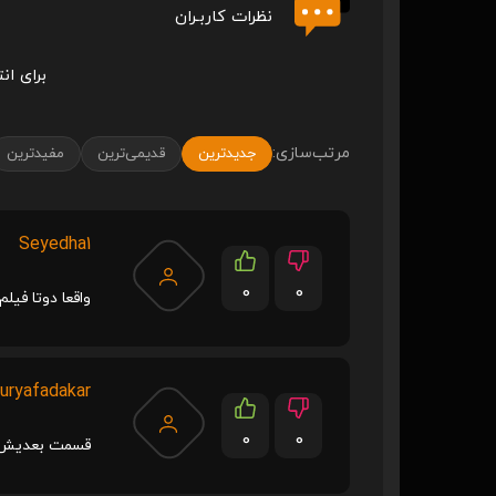
نظرات کاربـران
برای ان
مرتب‌سازی:
جدیدترین
قدیمی‌ترین
مفیدترین
Seyedha1
0
0
واقعا دوتا فیل
uryafadakar
0
0
قسمت بعدیش ک