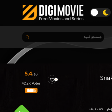
5.4
/10
42.2K Votes
زمان :
121 دقیقه