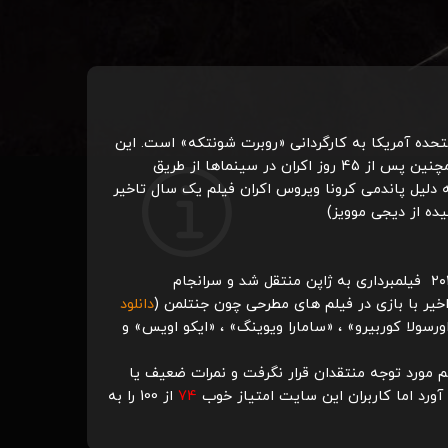
«روبرت شونتکه»
است. این
می‌باشد که در تاریخ ۲۲ اکتبر ۲۰۲۱ در سینماها اکران خواهد شد. همچنین پس از 45 روز اکران در سینماها از طریق
ها اکران شود. ولی به دلیل پاندمی کرونا ویروس اکران فیلم یک سال تاخیر
ه از دیجی موویز)
فیلمبرداری فیلم از تاریخ ۱۵ اکتبر ۲۰۱۹ در ونکوور شروع شد و انتظار می‌رفت که تا ۹ دسامبر ادامه یابد. سپس در ژانویه سال ۲۰۲۰ فیلمبرداری به ژاپن منتقل شد و سرانجام
اخیر با بازی در فیلم های مطرحی چون جنتلمن (
دانلود
ورسولا کوربیرو»
،
«سامارا ویوینگ»
،
«ایکو اویس»
و
مورد توجه منتقدان قرار نگرفت و نمرات ضعیف یا
ورد اما کاربران این سایت امتیاز خوب
74
از 100 را به