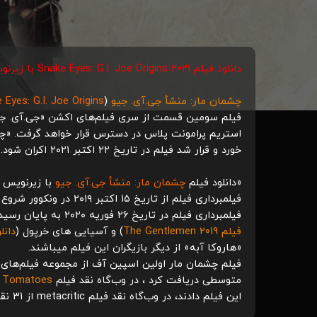
دانلود فیلم Snake Eyes: G.I. Joe Origins 2021 با زیرنویس فارسی چسبیده
چشمان مار: منشأ جی.آی. جیو
(
 Eyes: G.I. Joe Origins
فیلم سومین قسمت از سری فیلم‌های اکشن
«جی.آی. ج
استریم پرامونت پلاس در دسترس قرار خواهد گرفت. «
چ
خورد و قرار شد فیلم در تاریخ ۲۲ اکتبر ۲۰۲۱ اکران شود. (دانلود فیلم
«دانلود فیلم
چشمان مار: منشأ جی.آی. جیو
با زیرنویس 
فیلمبرداری فیلم در تاریخ ۲۶ فوریه ۲۰۲۰ به پایان رسید.
فیلم The Gentlemen 2019
) و آسیایی های خرپول (
دانلود فیلم
«هاروکا آبه»
از دیگر بازیگران این فیلم میباشند.
فیلم چشمان مار اولین اسپین آف از مجموعه فیلم‌های
متوسطی دریافت کرد ، در وب‌گاه نقد فیلم
n Tomatoes
این فیلم دادند، در وب‌گاه نقد فیلم
metacritic
از 31 نقد منتشر شده توانست امتیاز