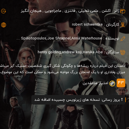
ژانر :
اکشن
,
علمی تخیلی
,
فانتزی
,
ماجراجویی
,
هیجان انگیز
کارگردان :
robert schwentke
نویسنده :
Evan Spiliotopoulos,Joe Shrapnel,Anna Waterhouse
ستارگان :
Haruka Abe
,
andrew koji
,
henry golding
داستان این فیلم درباره ریشه‌ها و چگونگی شکل گیری شخصیت اسنیک آیز میباشد
میزان وفاداری او با یک امتحان بزرگ مواجه می‌شود و ممکن است که این موضوع، جدا
43
امتیاز منتقدین
❗ بروز رسانی: نسخه های زیرنویس چسبیده اضافه شد