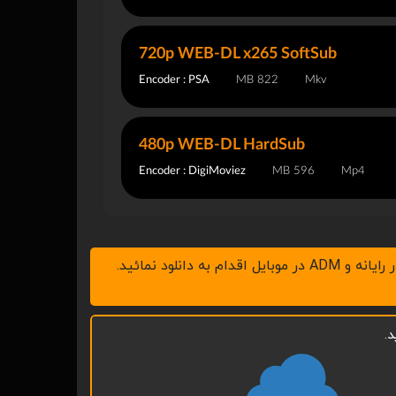
720p WEB-DL x265 SoftSub
Encoder : PSA
822 MB
Mkv
480p WEB-DL HardSub
Encoder : DigiMoviez
596 MB
Mp4
.