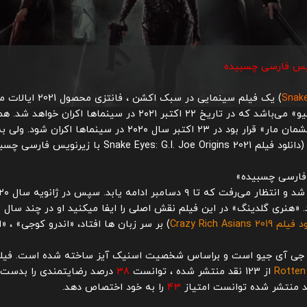
Snake
)
یک فیلم سینمایی در سبک اکشن ، فانتزی محصول 2021 ایالات متحده آمریکا به کارگردانی
یو»
شمان مار»
قرار بود در ۲۳ اکتبر سال ۲۰۲۰ در سینما
Snake Eyes: G.I. Joe Origins 2021
با زیرنویس فارسی چسبید
فارسی چسبیده
»
«هنری گلدینگ»
در این فیلم نقش اصلی را ایفا میکنید او در چند سال 
 Crazy Rich Asians 2019
) بر سر زبان ها افتاد،
«اندرو کوجی»
،
«ا
جی آی جیو
است و براساس شخصیت
اسنیک آیز
ساخته شده است. فیلم 
Rotte
از 123 نقد منتشر شده ، توانست
38
درصد رضایتمندی را بدست آ
43
را به خود اختصاص دهد.