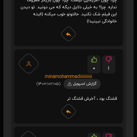
چرا؟ چون آمریکایی نیست. چرا؟ چون بازیگر معروف
نداره. چرا؟ به خیلی دلایل دیگه که می دونید. تو دیدن
این فیلم شک نکنید. حالتونو خوب میکنه (البته
خانوادگی نبینید!)
0
1
minamohammadiiiiiiiiii
گزارش اسپویل
(1402/02/05)
قشنگ بود ، آخرش قشنگ تر