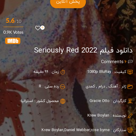
پخش آنلاین
5.6
/10
0.9K Votes
دانلود فیلم Seriously Red 2022
Comments
6
کیفیت :
1080p BluRay
زمان :
99 دقیقه
ژانر :
آهنگ
,
درام
,
کمدی
رده سنی :
R
کارگردان :
Gracie Otto
محصول کشور :
استرالیا
نویسنده :
Krew Boylan
ستارگان :
rose byrne
,
Daniel Webber
,
Krew Boylan