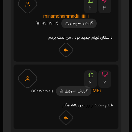
2
3
minamohammadiiiiiiiiii
گزارش اسپویل
(1402/02/02)
داستان فیلم جدید بود ، من لذت بردم
2
2
1MB1
گزارش اسپویل
(1402/02/01)
فیلم جدید از رز بیرن=شاهکار