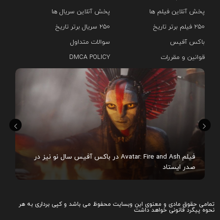
پخش آنلاین فیلم ها
پخش آنلاین سریال ها
۲۵۰ فیلم برتر تاریخ
۲۵۰ سریال برتر تاریخ
باکس آفیس
سوالات متداول
قوانین و مقررات
DMCA POLICY
هم
فیلم Avatar: Fire and Ash در باکس آفیس سال نو نیز در
صدر ایستاد
تمامی حقوق مادی و معنوی این وبسایت محفوظ می باشد و کپی برداری به هر
نحوه پیگرد قانونی خواهد داشت