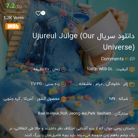
7.2
/10
1.2K Votes
دانلود سریال Ujureul Julge (Our
Universe)
Comments
21
کیفیت :
1080p WEB-DL
زمان :
70 دقیقه
ژانر :
خانوادگی
,
درام
,
عاشقانه
,
کمدی
,
مستند
رده سنی :
TV-PG
شبکه :
tvN
محصول کشور :
آمریکا
,
کره جنوبی
ستارگان :
Park Seoham
,
Roh Jeong-eui
,
Bae In-Hyuk
داستان زوجی جوان که از بدو آشنایی اختلاف نظر داشتند و حالا طی اتفاقاتی، در
یک چشم به‌هم زدن متوجه می‌شوند باید بچه فامیل‌شان را بزرگ کنند.