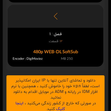
فصل : 1
12
قسمت
480p WEB-DL SoftSub
Encoder : DigiMoviez
250 MB
دانلود و تماشای آنلاین تنها با IP ایران امکانپذیر
است، لطفاً v.p.n خود را خاموش کنید ، همچنین با نرم
افزار IDM در رایانه و ADM در موبایل اقدام به دانلود
نمائید.
در صورتی که خارج از کشور زندگی می‌کنید ،
اینجا
کلیک
کنید.