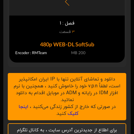
فصل : 1
3
قسمت
480p WEB-DL SoftSub
Encoder : RMTeam
200 MB
دانلود و تماشای آنلاین تنها با IP ایران امکانپذیر
است، لطفاً v.p.n خود را خاموش کنید ، همچنین با نرم
افزار IDM در رایانه و ADM در موبایل اقدام به دانلود
نمائید.
در صورتی که خارج از کشور زندگی می‌کنید ،
اینجا
کلیک
کنید.
برای اطلاع از جدیدترین آدرس سایت ، به کانال تلگرام