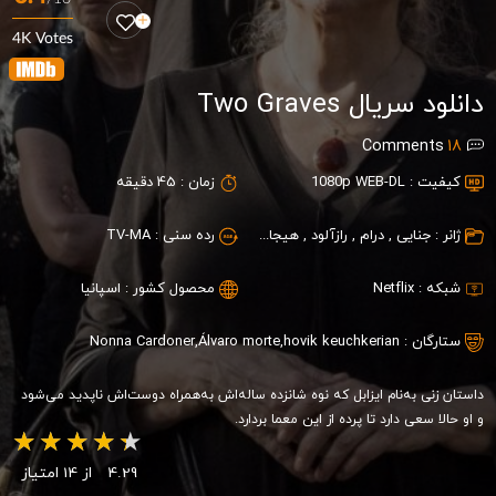
4K Votes
دانلود سریال Two Graves
Comments
18
کیفیت :
1080p WEB-DL
زمان :
45 دقیقه
ژانر :
جنایی
,
درام
,
رازآلود
,
هیجان انگیز
رده سنی :
TV-MA
شبکه :
Netflix
محصول کشور :
اسپانیا
ستارگان :
hovik keuchkerian
,
Álvaro morte
,
Nonna Cardoner
داستان زنی به‌نام ایزابل که نوه شانزده ساله‌اش به‌همراه دوست‌اش ناپدید می‌شود
و او حالا سعی دارد تا پرده از این معما بردارد.
4.29
از 14 امتیاز