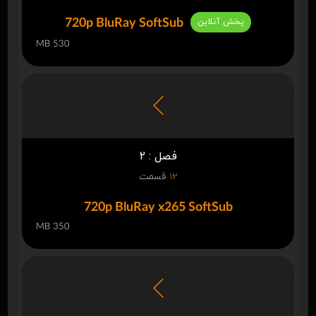
پخش آنلاین
720p BluRay SoftSub
530 MB
فصل : 2
12
قسمت
720p BluRay x265 SoftSub
350 MB