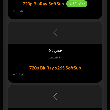
پخش آنلاین
720p BluRay SoftSub
540 MB
فصل : 5
10
قسمت
720p BluRay x265 SoftSub
340 MB