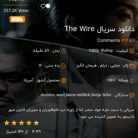
357.2K Votes
دانلود سریال The Wire
Comments
133
کیفیت :
1080p BluRay
زمان :
59 دقیقه
ژانر :
جنایی
,
درام
,
هیجان انگیز
رده سنی :
16
شبکه :
HBO
محصول کشور :
آمریکا
ستارگان :
Sonja Sohn
,
lance reddick
,
dominic west
سریالی با دست مایه مواد مخدر که از زاویه دید قاچاقچیان و مجریان قانون شهر
بالتیمور به تصویر کشیده می شود.
4.49
از 146 امتیاز