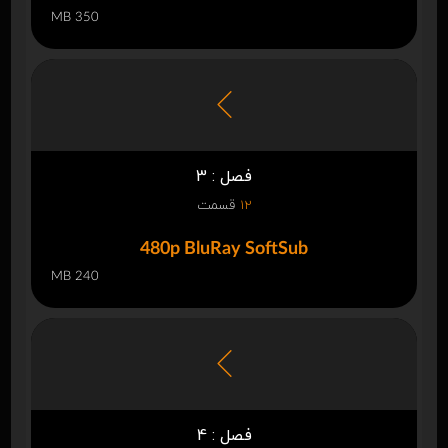
350 MB
فصل : 3
12
قسمت
480p BluRay SoftSub
240 MB
فصل : 4