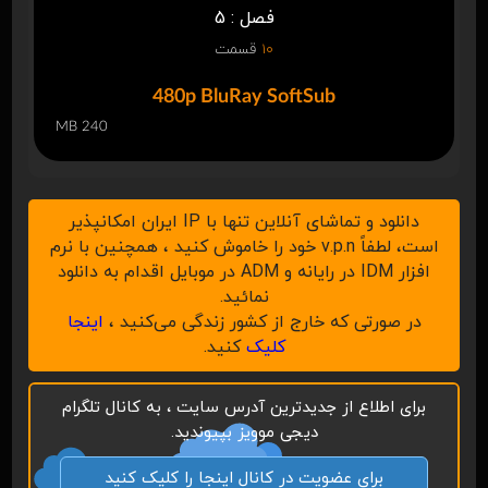
فصل : 5
10
قسمت
480p BluRay SoftSub
240 MB
دانلود و تماشای آنلاین تنها با IP ایران امکانپذیر
است، لطفاً v.p.n خود را خاموش کنید ، همچنین با نرم
افزار IDM در رایانه و ADM در موبایل اقدام به دانلود
نمائید.
در صورتی که خارج از کشور زندگی می‌کنید ،
اینجا
کلیک
کنید.
برای اطلاع از جدیدترین آدرس سایت ، به کانال تلگرام
دیجی موویز بپیوندید.
برای عضویت در کانال اینجا را کلیک کنید