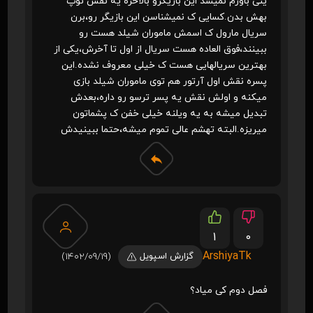
ینی باورم نمیشد این بازیگرو بالاخره یه نقش توپ
بهش بدن.کسایی ک نمیشناسن این بازیگر رو،برن
سریال مارول ک اسمش ماموران شیلد هست رو
ببینند،فوق العاده هست سریال از اول تا آخرش،یکی از
بهترین سریالهایی هست ک خیلی معروف نشده.این
پسره نقش اول آرتور هم توی ماموران شیلد بازی
میکنه و اولش نقش یه پسر ترسو رو داره،بعدش
تبدیل میشه به یه ویلنه خیلی خفن ک پشماتون
میریزه.البته تهشم عالی تموم میشه،حتما ببینیدش
1
0
ArshiyaTk
گزارش اسپویل
(1402/09/19)
فصل دوم کی میاد؟