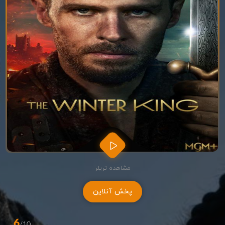
مشاهده تریلر
پخش آنلاین
6
/10