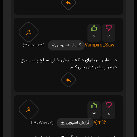
4
2
Vampire_Saw
گزارش اسپویل
(1402/10/14)
در مقابل سريالهاي ديگه تاريخي خيلي سطح پايين تري
داره و پيشنهادش نمي کنم.
3
0
Vjm96
گزارش اسپویل
(1402/10/07)