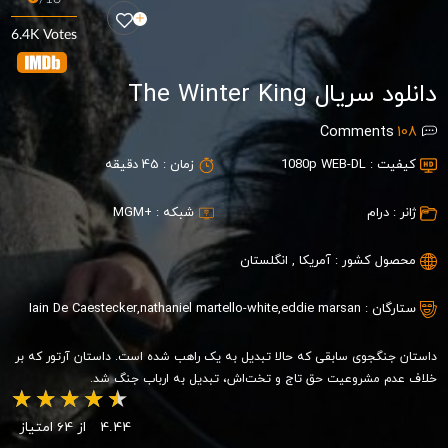
6.4K Votes
دانلود سریال The Winter King
Comments
108
کیفیت :
1080p WEB-DL
زمان :
45 دقیقه
ژانر :
درام
شبکه :
+MGM
محصول کشور :
آمریکا
,
انگلستان
ستارگان :
eddie marsan
,
nathaniel martello-white
,
Iain De Caestecker
داستان جنگجوی سابقی که حالا تبدیل به یک راهب شده است. داستان آرتور که بر
خلاف عدم مشروعیت حق تاج و تخت‌اش، تبدیل به ارباب جنگ شد.
4.44
از 64 امتیاز