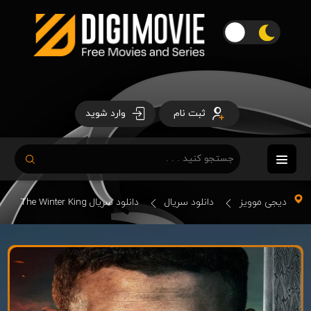
ثبت نام
وارد شوید
دیجی موویز
دانلود سریال
دانلود سریال The Winter King