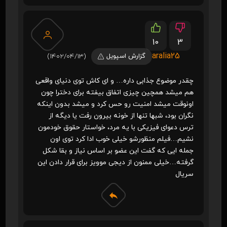
10
3
aralia25
گزارش اسپویل
(1402/04/13)
چقدر موضوع جذابی داره… و ای کاش توی دنیای واقعی
هم میشد همچین چیزی اتفاق بیفته برای دخترا چون
اونوقت میشد امنیت رو حس کرد و میشد بدون اینکه
نگران بود، شبها تنها از خونه بیرون رفت یا دیگه از
ترس دعوای فیزیکی با یه مرد، خواستار حقوق خودمون
نشیم…فیلم منظورشو خیلی خوب ادا کرد توی اون
جمله ایی که گفت این عضو بر اساس نیاز و بقا شکل
گرفته…خیلی ممنون از دیجی موویز برای قرار دادن این
سریال