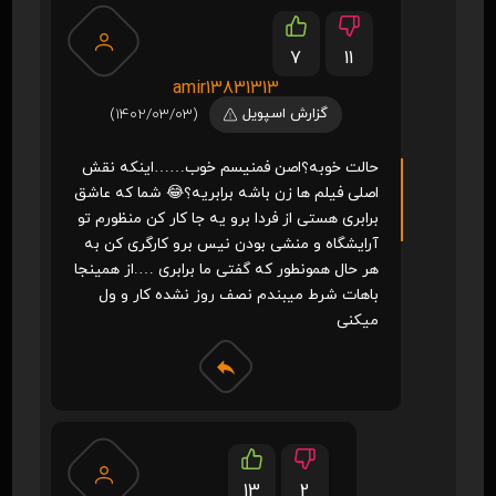
7
11
amir13831313
گزارش اسپویل
(1402/03/03)
حالت خوبه؟اصن فمنیسم خوب……اینکه نقش
اصلی فیلم ها زن باشه برابریه؟😂 شما که عاشق
برابری هستی از فردا برو یه جا کار کن منظورم تو
آرایشگاه و منشی بودن نیس برو کارگری کن به
هر حال همونطور که گفتی ما برابری ….از همینجا
باهات شرط میبندم نصف روز نشده کار و ول
میکنی
13
2