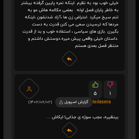
خیلی خوب بود به نظرم .اینکه نمره پایین گرفته بیشتر
به خاطر پایان فصل اوله . بعضی مکالمه هاش مو به
تنم سیخ میکرد .اعتراض زن ها ،آزاد شدنشون ،اینکه
مردها که ترسیدن سعی می کنن قدرت به دست
بگیرن .بازی های سیاسی ، استفاده خوب و بد از قدرت
.داستان خیلی واقعی پیش میره.دوستش داشتم و
منتظر فصل بعدی هستم
5
1
leilasera
گزارش اسپویل
(1402/06/02)
بینظیره، عجب سوژه ی جذابی! ایکاش …