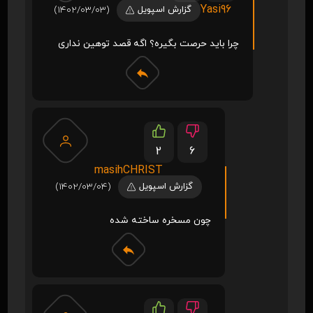
Yasi96
گزارش اسپویل
(1402/03/03)
چرا باید حرصت بگیره؟ اگه قصد توهین نداری
2
6
masihCHRIST
گزارش اسپویل
(1402/03/04)
چون مسخره ساخته شده