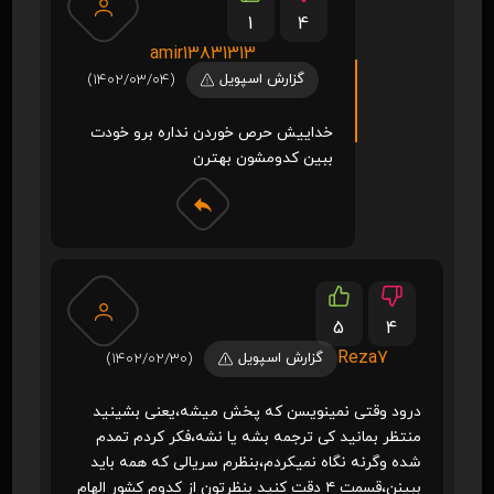
1
4
amir13831313
گزارش اسپویل
(1402/03/04)
خداییش حرص خوردن نداره برو خودت
ببین کدومشون بهترن
5
4
Reza7
گزارش اسپویل
(1402/02/30)
درود وقتی نمینویسن که پخش میشه،یعنی بشینید
منتظر بمانید کی ترجمه بشه یا نشه،فکر کردم تمدم
شده وگرنه نگاه نمیکردم،بنظرم سریالی که همه باید
ببینن،قسمت ۴ دقت کنید بنظرتون از کدوم کشور الهام