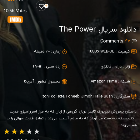
10.5K Votes
دانلود سریال The Power
Comments
47
کیفیت :
1080p WEB-DL
زمان :
60 دقیقه
ژانر :
درام
,
فانتزی
رده سنی :
TV-14
شبکه :
Amazon Prime
محصول کشور :
آمریکا
ستارگان :
Halle Bush
,
Toheeb Jimoh
,
toni collette
داستان پرفروش نیویورک تایمز درباره گروهی از زنان که به طرز اسرارآمیزی قدرت
الکتریسیته به‌دست می‌آورند که به مردم آسیب می‌زند و تعادل قدرت جهانی را بر
هم می‌زند.