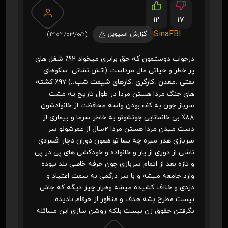
12
17
SinaFBI
گزارش اسپویل
(1402/03/05)
درجواب دوستمون که حق برابری میخواد 92٪ شغل های
پر خطر و حیاتی مال مرداست (اتش نشانی .سکوهای
نفتی .معدن .کارگری .کارهای شیفت شب..) ۹۷٪ کشته
های جنگ مردا هستن مردا در طول تاریخ یه مشت
سرباز جون به کف بودن واسه محافظت از خانوادشون
88٪ بی خانمانایی جونشونو به خاطر سرما و بیماری از
دست میدن مردا هستن مردا 2سال از عمرشونو سر
سربازی هدر میره چه بسا تو همون دوران دچار افسردی
ناشی از دوری از یار و خانواده و خودکشی های پی در پی
و تازه بعد از اتمام سربازی چون حرفه خاصی بلد نبوده
وارد جامعه میشه و با سر درگمی به سمت اعتیاد و
دزدی و خلاف کشیده میشه وهزار چیز دیگه که جاش
نیست مطرح بشه هدف و منظور از حرفام نادیده
نگرفتن حقوق زن نیست بلکه روشن سازی این مسائله