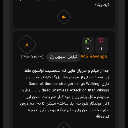
گرفتن🤔
3
1
W.S.Revenge
گزارش اسپویل
(1402/02/27)
جدا از فیلم و سریال هایی که شخصیت اولشون فقط
زن هست،خیلی از سریال های بزرگ کاراکتر اصلی زن
دارن. Game of thrones stranger things Walking
dead Shamless Attack on titan Vikings و ….. تافردا
میتونم مثال بزنم زن و مرد کنار هم باعث شدن این
آثار موندگار شن بله اینا ساخته میشن تا به آدم درس
های مختلف بدن ولی مثل اینکه رو تو یکی نتیجه
نداده😂