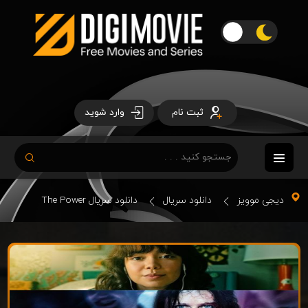
ثبت نام
وارد شوید
دیجی موویز
دانلود سریال
دانلود سریال The Power