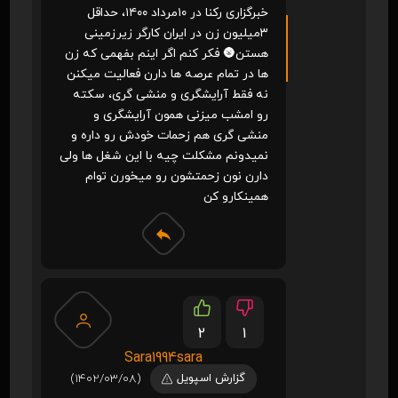
خبرگزاری رکنا در ۱۰مرداد ۱۴۰۰، حداقل
۳میلیون زن در ایران کارگر زیرزمینی
هستن🌚 فکر کنم اگر اینم بفهمی که زن
ها در تمام عرصه ها دارن فعالیت میکنن
نه فقط آرایشگری و منشی گری، سکته
رو امشب میزنی همون آرایشگری و
منشی گری هم زحمات خودش رو داره و
نمیدونم مشکلت چیه با این شغل ها ولی
دارن نون زحمتشون رو میخورن توام
همینکارو کن
2
1
Sara1994sara
گزارش اسپویل
(1402/03/08)