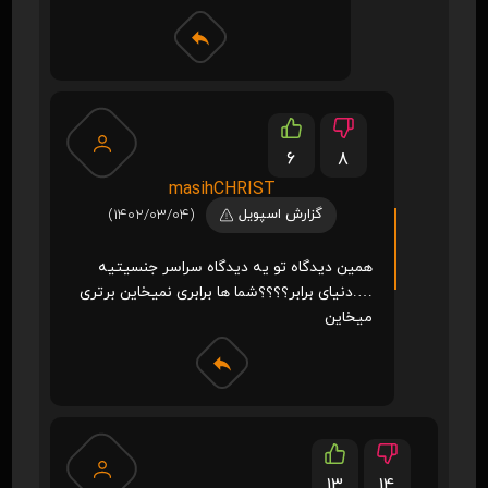
6
8
masihCHRIST
گزارش اسپویل
(1402/03/04)
همین دیدگاه تو یه دیدگاه سراسر جنسیتیه
….دنیای برابر؟؟؟؟شما ها برابری نمیخاین برتری
میخاین
13
14