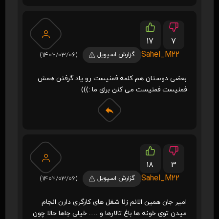
17
7
Sahel_M22
گزارش اسپویل
(1402/03/06)
بعضی دوستان هم کلمه فمنیست رو یاد گرفتن همش
فمنیست فمنیست می کنن برای ما :)))
18
3
Sahel_M22
گزارش اسپویل
(1402/03/06)
امیر جان همین الانم زنا شغل های کارگری دارن انجام
میدن توی خونه ها باغ تالارها و …. خیلی جاها حالا چون