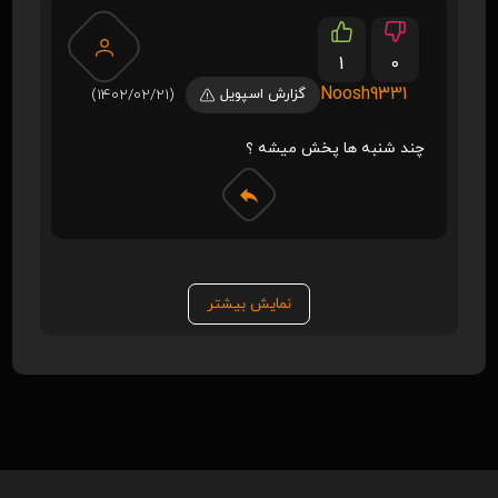
1
0
Noosh9331
گزارش اسپویل
(1402/02/21)
چند شنبه ها پخش میشه ؟
نمایش بیشتر