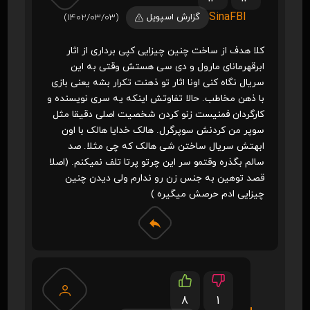
SinaFBI
گزارش اسپویل
(1402/03/03)
کلا هدف از ساخت چنین چیزایی کپی برداری از اثار
ابرقهرمانای مارول و دی سی هستش وقتی به این
سریال نگاه کنی اونا اثار تو ذهنت تکرار بشه یعنی بازی
با ذهن مخاطب. حالا تفاوتش اینکه یه سری نویسنده و
کارگردان فمنیست زنو کردن شخصیت اصلی دقیقا مثل
سوپر من کردنش سوپرگرل. هالک خدایا هالک با اون
ابهتش سریال ساختن شی هالک که چی مثلا. صد
سالم بگذره وقتمو سر این چرتو پرتا تلف نمیکنم. (اصلا
قصد توهین به جنس زن رو ندارم ولی دیدن چنین
چیزایی ادم حرصش میگیره )
8
1