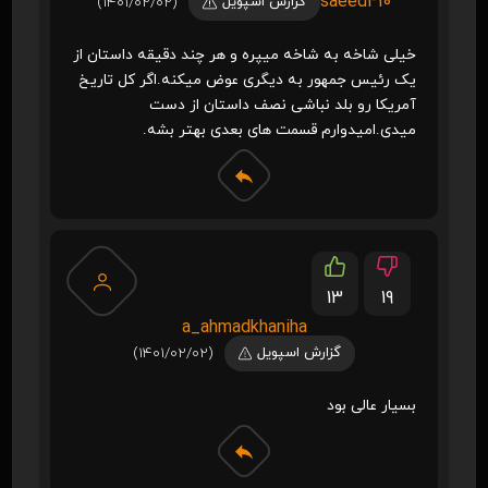
saeed410
گزارش اسپویل
(1401/02/02)
خیلی شاخه به شاخه میپره و هر چند دقیقه داستان از
یک رئیس جمهور به دیگری عوض میکنه.اگر کل تاریخ
آمریکا رو بلد نباشی نصف داستان از دست
میدی.امیدوارم قسمت های بعدی بهتر بشه.
13
19
a_ahmadkhaniha
گزارش اسپویل
(1401/02/02)
بسیار عالی بود