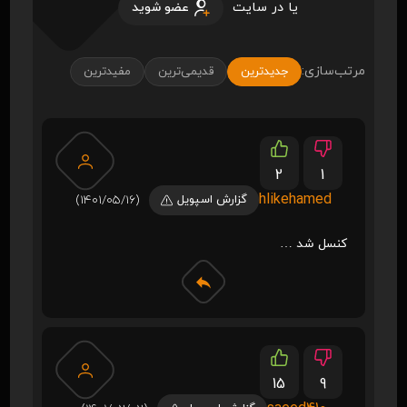
یا در سایت
عضو شوید
مرتب‌سازی:
جدیدترین
قدیمی‌ترین
مفیدترین
2
1
hlikehamed
گزارش اسپویل
(1401/05/16)
کنسل شد …
15
9