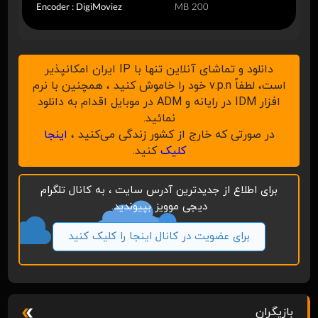
Encoder : DigiMoviez
200 MB
دانلود و تماشای آنلاین تنها با IP ایران امکانپذیر
است، لطفاً v.p.n خود را خاموش کنید ، همچنین با نرم
افزار IDM در رایانه و ADM در موبایل اقدام به دانلود
نمائید.
در صورتی که خارج از کشور زندگی می‌کنید ،
اینجا
کلیک
کنید.
برای اطلاع از جدیدترین آدرس سایت ، به کانال تلگرام
دیجی موویز بپیوندید.
برای عضویت در کانال اینجا را کلیک کنید
بازیگران