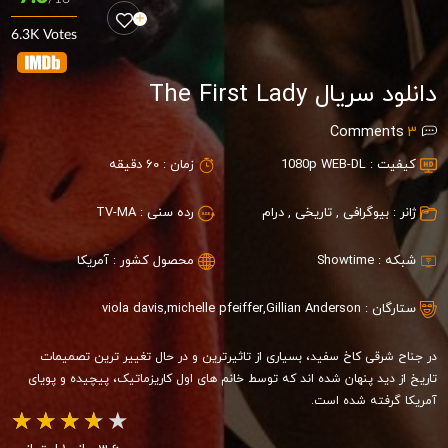
6.3K Votes
دانلود سریال The First Lady
Comments
3
کیفیت :
1080p WEB-DL
زمان :
60 دقیقه
ژانر :
بیوگرافی
,
تاریخی
,
درام
رده سنی :
TV-MA
شبکه :
Showtime
محصول کشور :
آمریکا
ستارگان :
Gillian Anderson
,
michelle pfeiffer
,
viola davis
در جناح شرقی کاخ سفید، بسیاری از تاثیرترین و در حال تغییر ترین تصمیمات
تاریخ از دید پنهان شده اند که توسط خانم های اول کاریزماتیک، پیچیده و پویای
آمریکا گرفته شده است.