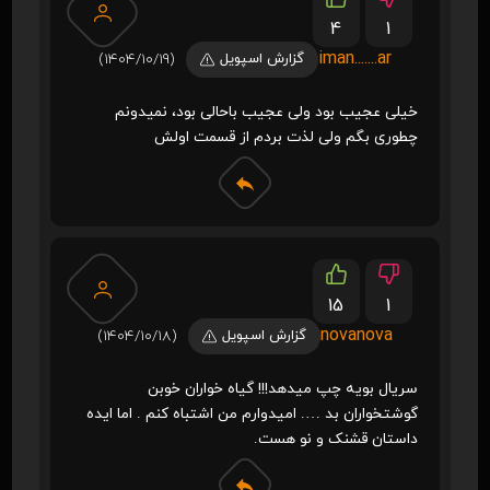
4
1
iman.......ar
گزارش اسپویل
(1404/10/19)
خیلی عجیب بود ولی عجیب باحالی بود، نمیدونم
چطوری بگم ولی لذت بردم از قسمت اولش
15
1
novanova
گزارش اسپویل
(1404/10/18)
سریال بویه چپ میدهد!!! گیاه خواران خوبن
گوشتخواران بد …. امیدوارم من اشتباه کنم . اما ایده
داستان قشنک و نو هست.