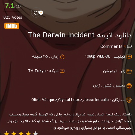
7.1
/10
825 Votes
دانلود انیمه The Darwin Incident
Comments
9
کیفیت :
1080p WEB-DL
زمان :
25 دقیقه
ژانر :
انیمیشن
شبکه :
TV Tokyo
محصول کشور :
ژاپن
ستارگان :
Jesse Inocalla
,
Crystal Lopez
,
Olivia Vásquez
داستان یک نیمه انسان نیمه شامپانزه به‌نام چارلی که توسط گروه بوم‌تروریستی
اتحاد آزادی حیوانات خلق شده و توسط انسان‌ها بزرگ شده. او که حالا یک نوجوان
دبیرستانی است، با موانع بسیاری روبه‌رو می‌شود و...