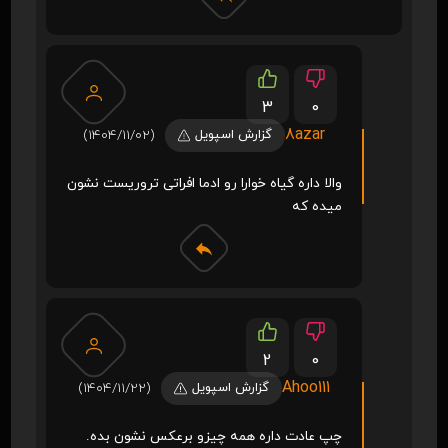
3
0
8azar
گزارش اسپویل
(1404/11/02)
والا داره گیاه خوارا رو ادما افراتی تروریست نشون
میده که
2
0
Ahoo111
گزارش اسپویل
(1404/11/22)
چپ عادت داره همه چیزو برعکس نشون بده.