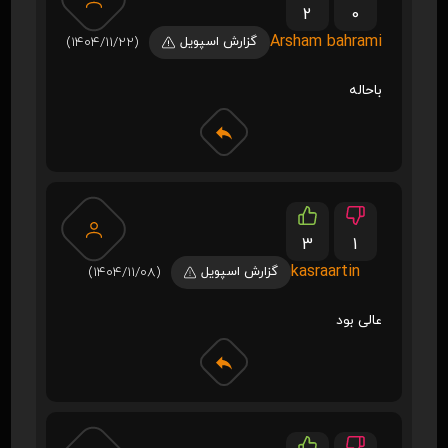
2
0
Arsham bahrami
گزارش اسپویل
(1404/11/22)
باحاله
3
1
kasraartin
گزارش اسپویل
(1404/11/08)
عالی بود