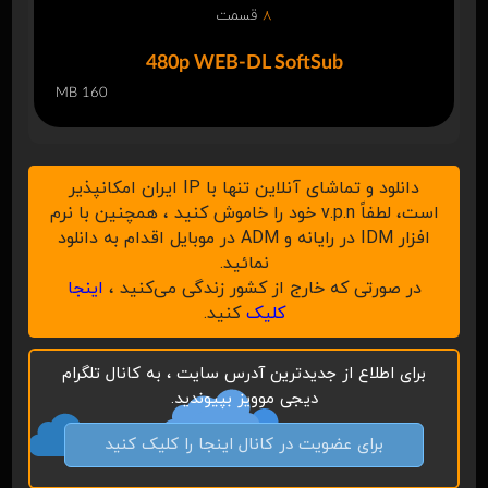
8
قسمت
480p WEB-DL SoftSub
160 MB
دانلود و تماشای آنلاین تنها با IP ایران امکانپذیر
است، لطفاً v.p.n خود را خاموش کنید ، همچنین با نرم
افزار IDM در رایانه و ADM در موبایل اقدام به دانلود
نمائید.
در صورتی که خارج از کشور زندگی می‌کنید ،
اینجا
کلیک
کنید.
برای اطلاع از جدیدترین آدرس سایت ، به کانال تلگرام
دیجی موویز بپیوندید.
برای عضویت در کانال اینجا را کلیک کنید