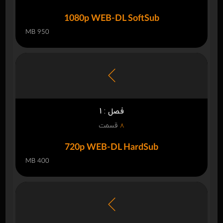
1080p WEB-DL SoftSub
950 MB
فصل : 1
8
قسمت
720p WEB-DL HardSub
400 MB