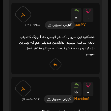
5
1
pari27
گزارش اسپویل
(1401/09/09)
شاهکاره این سریال، کلا هر فیلمی که آنوراگ کاشیاپ
نابغه ساخته ببینید. نوازالدین صدیقی هم که بهترین
بازیگره و رو دستش نیست. همچنان منتظر فصل
سومم…
15
0
Navidno1
گزارش اسپویل
(1400/03/23)