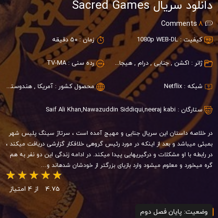
دانلود سریال Sacred Games
Comments
8
کیفیت :
1080p WEB-DL
زمان :
50 دقیقه
ژانر :
اکشن
,
جنایی
,
درام
,
هیجان انگیز
رده سنی :
TV-MA
شبکه :
Netflix
محصول کشور :
آمریکا
,
هندوستان
ستارگان :
neeraj kabi
,
Nawazuddin Siddiqui
,
Saif Ali Khan
در خلاصه داستان این سریال جنایی و مهیج آمده است ، سرتاژ سینگ پلیس شهر
بمبئی می‎باشد و بعد از اینکه در مورد رئیس گروهی خلافکار گزارشی دریافت می‎کند ،
در رابطه با او مشکلات و درگیری‎هایی پیدا می‎کند. در ادامه زندگی این دو نفر به هم
گره می‎خورد و معلوم می‎شود وارد بازی‎ای بزرگ‎تر از خودشان شده‎اند و…
4.75
از 4 امتیاز
وضعیت: پایان فصل دوم