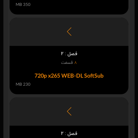
350 MB
فصل : 2
8
قسمت
720p x265 WEB-DL SoftSub
230 MB
فصل : 2