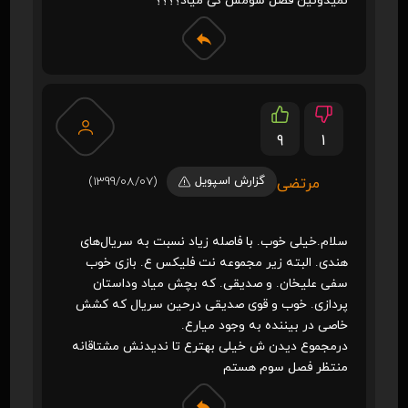
نمیدونین فصل سومش کی میاد؟؟؟؟
9
1
گزارش اسپویل
(1399/08/07)
مرتضی
سلام.خیلی خوب. با فاصله زیاد نسبت به سریال‌های
هندی. البته زیر مجموعه نت فلیکس ع. بازی خوب
سفی علیخان. و صدیقی. که بچش میاد وداستان
پردازی. خوب و قوی صدیقی درحین سریال که کشش
خاصی در بیننده به وجود میارع.
درمجموع دیدن ش خیلی بهترع تا ندیدنش مشتاقانه
منتظر فصل سوم هستم