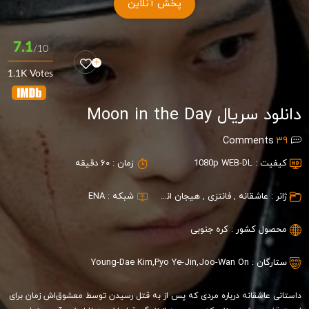
پخش آنلاین
7.1
/10
1.1K Votes
دانلود سریال Moon in the Day
Comments
39
کیفیت :
1080p WEB-DL
زمان :
60 دقیقه
ژانر :
عاشقانه
,
فانتزی
,
هیجان انگیز
شبکه :
ENA
محصول کشور :
کره جنوبی
ستارگان :
Joo-Wan On
,
Pyo Ye-Jin
,
Young-Dae Kim
داستانی عاشقانه درباره مردی که پس از به قتل رسیدن توسط معشوق‌اش زمان برای