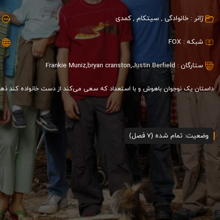
ژانر :
خانوادگی
,
سیتکام
,
کمدی
شبکه :
FOX
ستارگان :
Justin Berfield
,
bryan cranston
,
Frankie Muniz
داستان یک نوجوان باهوش و با استعداد که سعی می‌کند از دست خانواده کند ذهن و
وضعیت: تمام شده (7 فصل)