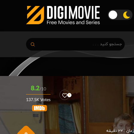
8.2
/10
137.5K Votes
زمان :
22 دقیقه