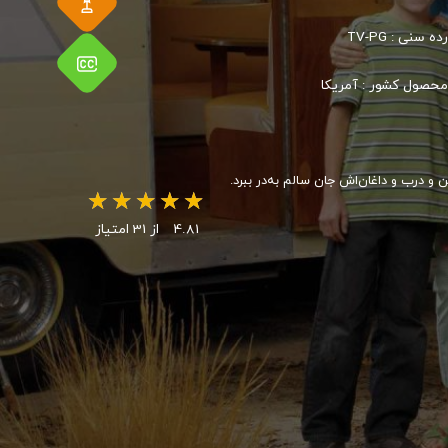
رده سنی :
TV-PG
محصول کشور :
آمریکا
 درب و داغان‌اش جان سالم به‌در ببرد.
4.81
از 31 امتیاز