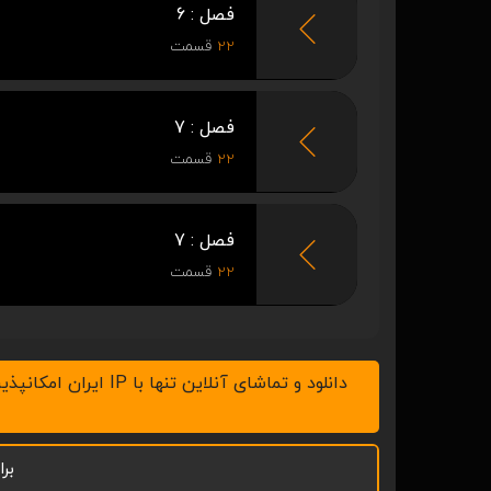
فصل : 6
22
قسمت
فصل : 7
22
قسمت
فصل : 7
22
قسمت
دانلود و تماشای آنلاین تنها با IP ایران امکانپذیر است، لطفاً v.p.n خود را خاموش کنید ، همچنین با نرم افزار IDM در رایانه و ADM در موبایل اقدام به دانلود نمائید.
بر