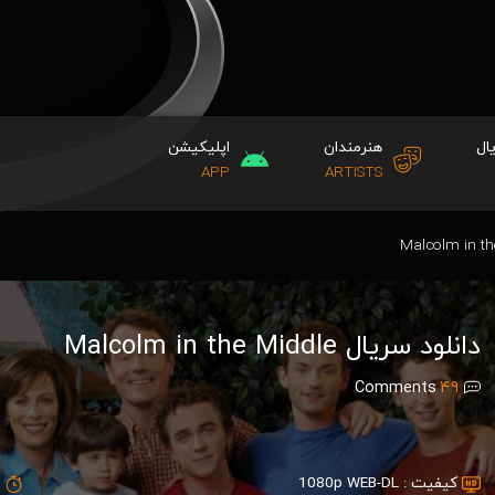
ال
هنرمندان
اپلیکیشن
APP
ARTISTS
دانلود سریال Malcolm in the Middle
Comments
49
کیفیت :
1080p WEB-DL