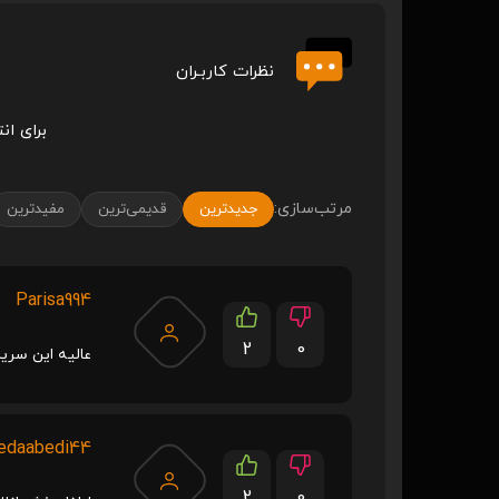
نظرات کاربـران
برای ان
مرتب‌سازی:
جدیدترین
قدیمی‌ترین
مفیدترین
Parisa994
2
0
عالیه این سریا
edaabedi44
2
0