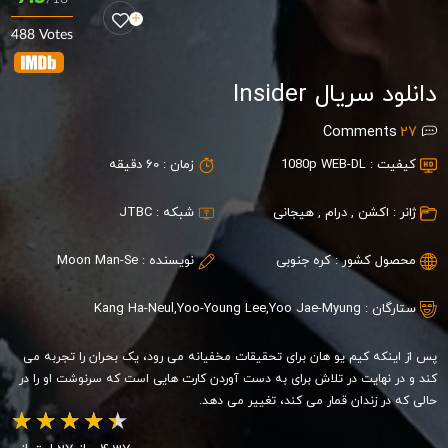
488 Votes
دانلود سریال Insider
Comments
27
کیفیت :
1080p WEB-DL
زمان :
60 دقیقه
ژانر :
اکشن
,
درام
,
هیجانی
شبکه :
JTBC
محصول کشور :
کره جنوبی
نویسنده :
Moon Man-Se
ستارگان :
Yoo Jae-Myung
,
Yoo-Young Lee
,
Kang Ha-Neul
پس از اینکه کیم یو هان برای تحقیقات مخفیانه می رود، یک بحران را تجربه می
کند و در نهایت در تلاش برای به دست آوردن کارت هایی است که سرنوشت او را در
حالی که در زندان قمار می کند، تغییر می دهد.