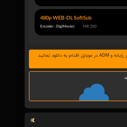
480p WEB-DL SoftSub
Encoder : DigiMoviez
200 MB
.