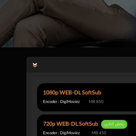
1080p WEB-DL SoftSub
Encoder : DigiMoviez
850 MB
720p WEB-DL SoftSub
پخش آنلاین
Encoder : DigiMoviez
450 MB