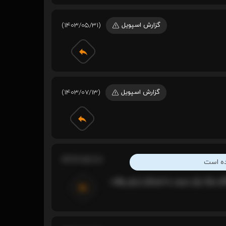
گزارش اسپویل
(1403/05/31)
گزارش اسپویل
(1403/07/13)
(1403/05/08)
ده است
مینی سریال خیلی خوبی بود فقط بهتر میشد اگه یی هیون اصلی برمی‌گشت به جسم خودش🥲و دوک پال میمرد به هرحال ارزش وقت