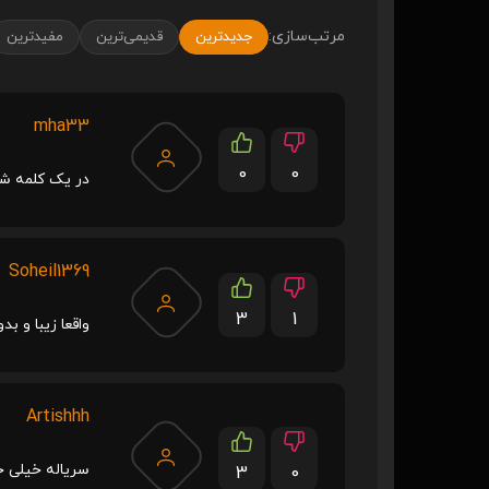
مرتب‌سازی:
جدیدترین
قدیمی‌ترین
مفیدترین
mha33
0
0
در یک کلمه شا
Soheil1369
3
1
واقعا زیبا و ب
Artishhh
سریاله خیلی خ
3
0