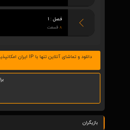
فصل : 1
8
قسمت
دانلود و تماشای آنلاین تنها با IP ایران امکانپذیر است، لطفاً v.p.n خود را خاموش کنید ، همچنین با نرم افزار IDM در رایانه و ADM در موبایل اقدام به دانلود نمائید.
بر
بازیگران