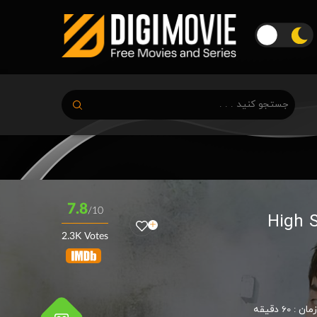
7.8
/10
2.3K Votes
زمان :
60 دقیقه