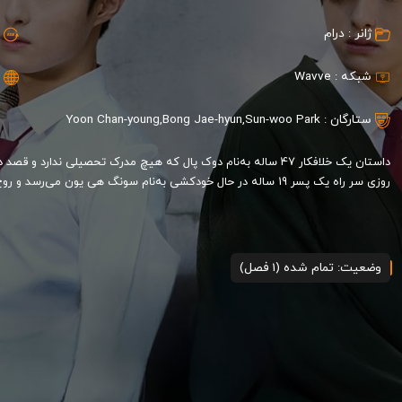
ژانر :
درام
شبکه :
Wavve
ستارگان :
Sun-woo Park
,
Bong Jae-hyun
,
Yoon Chan-young
داستان یک خلافکار 47 ساله به‌نام دوک پال که هیچ مدرک تحصیلی ندا
روزی سر راه یک پسر 19 ساله در حال خودکشی به‌نام سونگ هی یون می‌رسد و روح‌اش بدن او را تسخیر می‌کند که...
وضعیت: تمام شده (1 فصل)