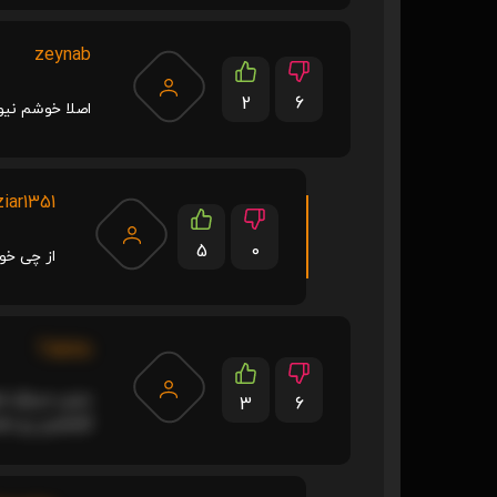
zeynab
2
6
اصلا خوشم نیو
iar1351
5
0
از چی خو
Tokito
3
6
گذاشتن رو دا