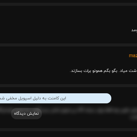
مد
maz
شت میاد. بگو بگم همونو برات بسازند.
این کامنت به دلیل اسپویل مخفی ش
نمایش دیدگاه
شت.