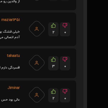
از والدین رو م
maziar1351
خیلی قشنگ بود
2
0
آدم اتصالی م
tahaatu
3
0
افسردگی دارم 
Jiminar
2
0
عالی بود حس ب