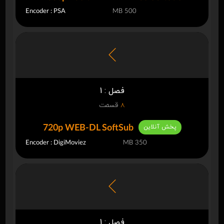
Encoder : PSA
500 MB
فصل : 1
8
قسمت
پخش آنلاین
720p WEB-DL SoftSub
Encoder : DigiMoviez
350 MB
فصل : 1