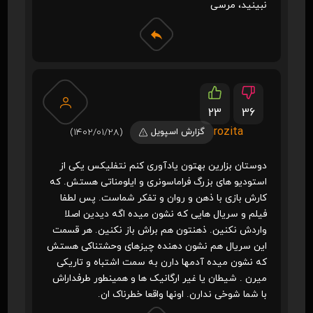
نبینید، مرسی
23
36
rozita
گزارش اسپویل
(1402/01/28)
دوستان بزارین بهتون یادآوری کنم نتفلیکس یکی از
استودیو های بزرگ فراماسونری و ایلومناتی هستش. که
کارش بازی با ذهن و روان و تفکر شماست. پس لطفا
فیلم و سریال هایی که نشون میده اگه دیدین اصلا
واردش نکنین. ذهنتون هم براش باز نکنین. هر قسمت
این سریال هم نشون دهنده چیزهای وحشتناکی هستش
که نشون میده آدمها دارن به سمت اشتباه و تاریکی
میرن . شیطان یا غیر ارگانیک ها و همینطور طرفداراش
با شما شوخی ندارن. اونها واقعا خطرناک ان.