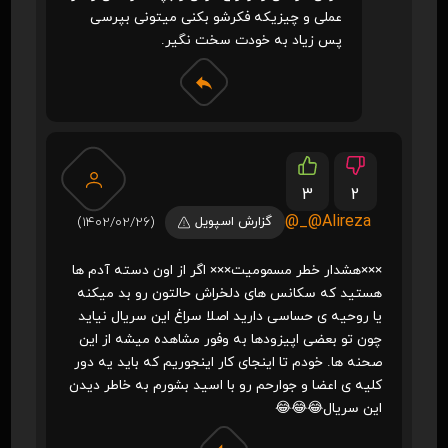
عملی و چیزیکه فکرشو بکنی میتونی بپرسی
پس زیاد به خودت سخت نگیر.
3
2
Alireza@_@
گزارش اسپویل
(1402/02/26)
×××هشدار خطر مسمومیت××× اگر از اون دسته آدم ها
هستید که سکانس های دلخراش حالتون رو بد میکنه
یا روحیه ی حساسی دارید اصلا سراغ این سریال نیاید
چون تو بعضی اپیزودها به وفور مشاهده میشه از این
صحنه ها. خودم تا اینجای کار اینجوریم که باید یه دور
کلیه ی اعضا و جوارحم رو با اسید بشورم به خاطر دیدن
این سریال😂😂😂