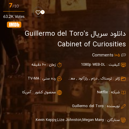
7
/10
63.2K Votes
دانلود سریال Guillermo del Toro’s
Cabinet of Curiosities
Comments
105
کیفیت :
1080p WEB-DL
زمان :
60 دقیقه
ژانر :
ترسناک
,
درام
,
رازآلود
,
معمایی
رده سنی :
TV-MA
شبکه :
Netflix
محصول کشور :
آمریکا
نویسنده :
Guillermo del Toro
ستارگان :
Megan Many
,
Lize Johnston
,
Kevin Keppy