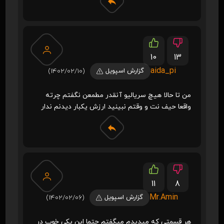
10
13
aida_pi
گزارش اسپویل
(1402/02/10)
من تا حالا هیچ سریالیو آنقدر مطمعن نگفتم چرته
واقعا حیف نت و وقتم نبینید ارزش یکبار دیدنم ندار
11
8
Mr.Amin
گزارش اسپویل
(1402/02/06)
هر قسمتی که میدیدم میگفتم حتما این یکی خوب در