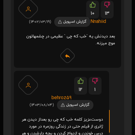
10
13
Nnahiid
گزارش اسپویل
(1402/03/19)
بعد دیدنش یه `خب که چی ` عظیمی در چشمهاتون
موج میزنه.
12
1
behroz59
گزارش اسپویل
(1403/08/04)
دوست‌عزیز کلمه خب که چی رو بعداز دیدن هر
ژانری از فیلم حتی در زندگی روزمره در مورد
درس خوندن و ازدواج کردن و بچه دارشدن و هر