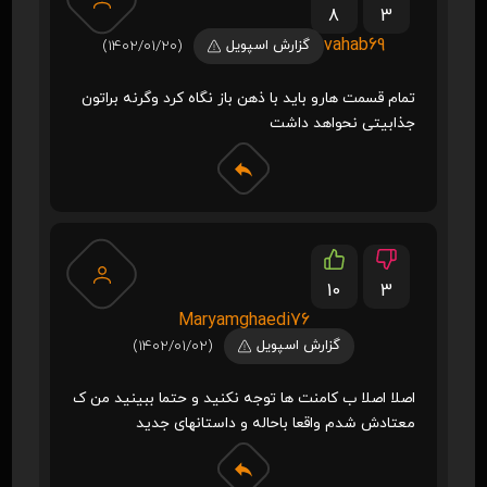
8
3
vahab69
گزارش اسپویل
(1402/01/20)
تمام قسمت هارو باید با ذهن باز نگاه کرد وگرنه براتون
جذابیتی نحواهد داشت
10
3
Maryamghaedi76
گزارش اسپویل
(1402/01/02)
اصلا اصلا ب کامنت ها توجه نکنید و حتما ببینید من ک
معتادش شدم واقعا باحاله و داستانهای جدید