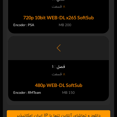
8
قسمت
720p 10bit WEB-DL x265 SoftSub
Encoder : PSA
200 MB
فصل : 1
8
قسمت
480p WEB-DL SoftSub
Encoder : RMTeam
150 MB
دانلود و تماشای آنلاین تنها با IP ایران امکانپذیر