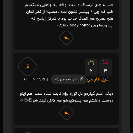
افسانه های ترسناک داشت. واقعا یه جاهایی میگفتم
خب که چی ؟ بیشتر نشون بده لامصب! از نظر المان
های بصری هم انصافا جذاب بود با تمرکز زیادی که
اپیزودها روی body horror داشتن.
6
3
غزل فارسي
گزارش اسپویل
(1402/03/24)
ديگه اسم گيلرمو دل توره برام ثابت شده ست. هم اينو
دوست داشتم هم پينوكيوشو هم كاراي قبلترشو😍👌🤌