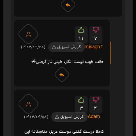
21
7
misagh.t
گزارش اسپویل
(1402/03/30)
حالت خوب نیستا انگار، خیلی فاز گرفتی🤣
3
4
Adam
گزارش اسپویل
(1402/04/08)
کاملا درست گفتی دوست عزیز، متاسفانه این