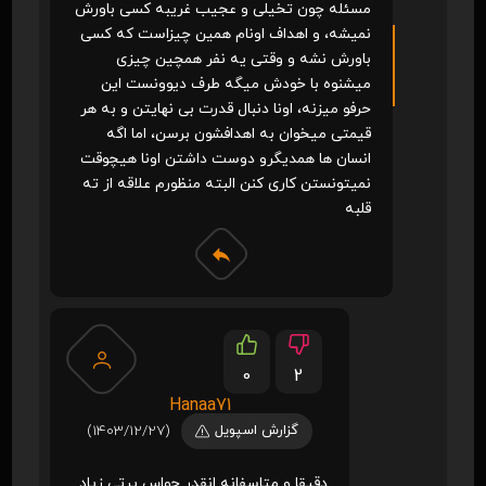
مسئله چون تخیلی و عجیب غریبه کسی باورش
نمیشه، و اهداف اونام همین چیزاست که کسی
باورش نشه و وقتی یه نفر همچین چیزی
میشنوه با خودش میگه طرف دیوونست این
حرفو میزنه، اونا دنبال قدرت بی نهایتن و به هر
قیمتی میخوان به اهدافشون برسن، اما اگه
انسان ها همدیگرو دوست داشتن اونا هیچوقت
نمیتونستن کاری کنن البته منظورم علاقه از ته
قلبه
0
2
Hanaa71
گزارش اسپویل
(1403/12/27)
دقیقا و متاسفانه انقدر حواس پرتی زیاد