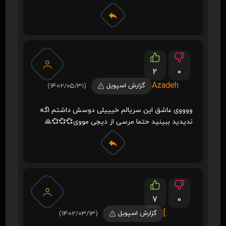
2
0
Azadeh
گزارش اسپویل
(1402/05/31)
ووووی عاشق این سریالم خیییلی دوسش داشتم اگه
ندیدید ببینید حتما مرسی از دیجی مووی💞💞💞🙏
7
0
:]
گزارش اسپویل
(1402/03/13)