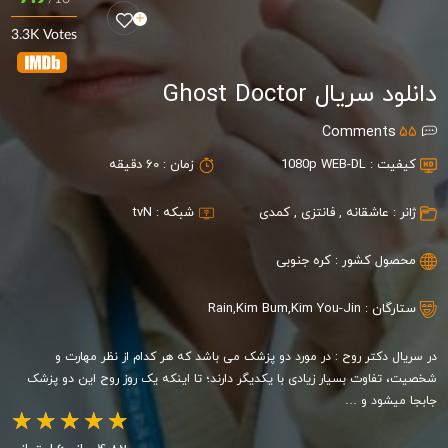
3.3K Votes
دانلود سریال Ghost Doctor
Comments
55
کیفیت :
1080p WEB-DL
زمان :
60 دقیقه
ژانر :
عاشقانه
,
فانتزی
,
کمدی
شبکه :
tvN
محصول کشور :
کره جنوبی
ستارگان :
Kim You-Jin
,
Kim Bum
,
Rain
در سریال دکتر روح : در مورد دو پزشک می باشد که هر کدام از نظر مهارت و
شخصیت، تفاوت بسیار زیادی با یکدیگر دارند؛ تا اینکه یک روز روح این دو پزشک
جابجا میشود و …