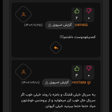
2
0
sama15
گزارش اسپویل
(1402/11/25)
کمدیشو‌دوست داشتم👌🏻
4
0
vestaaa gi
گزارش اسپویل
(1402/09/01)
یه سریال خیلی قشنگ و بامزه با روند خیلی خوب اگر
سریال حال خوب کن میخواید و از برومنس خوشتون
میاد حتما حتما ببینید خیلی کیوتن