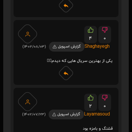
4
0
Shaghayegh
گزارش اسپویل
(1402/08/03)
یکی از بهترین سریال هایی که دیدم👌🏻
2
0
Layamasoud
گزارش اسپویل
(1402/07/23)
قشنگ و بامزه بود