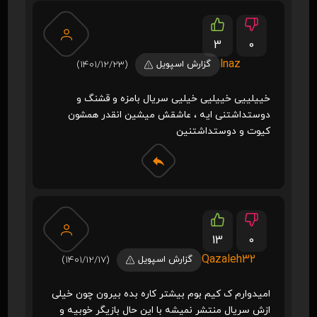
3
0
lnaz
گزارش اسپویل
(1401/12/23)
خییلییی خییلیی خیلیی سریال بامزه و قشنگ و
دوستداشتنی ایه ، عاشقش میشین انقدر همشون
کیوت و دوستداشتنین
13
0
Qazaleh32
گزارش اسپویل
(1401/12/17)
امیدوارم ک کیم بوم بیشتر کاره بده بیرون چون خیلی
ازش سریال منتشر نمیشه با این حال بازیگر خوبیه و