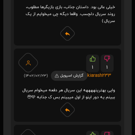
خیلی عالی بود. داستان جذاب، بازی بازیگرها مطلوب،
روند سریال دلچسب. واقعا دیگه چی میخوایم از یک
سریال:)
1
1
kiarash233
گزارش اسپویل
(1402/02/23)
وایی بهترینههههه این سریال هر دفعه میخوام سریال
ببینم یه دور اینو از اول میبینم بس ک جذابه 🥹🩵