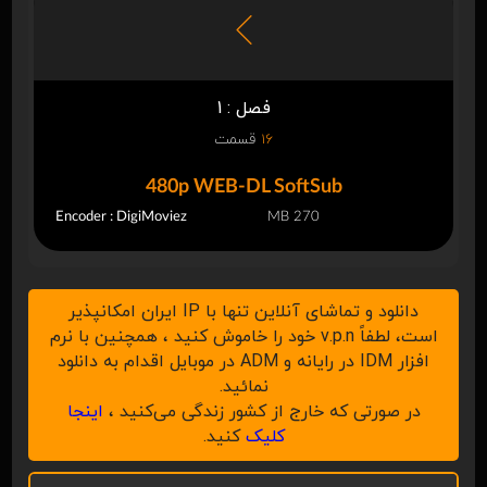
فصل : 1
16
قسمت
480p WEB-DL SoftSub
Encoder : DigiMoviez
270 MB
دانلود و تماشای آنلاین تنها با IP ایران امکانپذیر
است، لطفاً v.p.n خود را خاموش کنید ، همچنین با نرم
افزار IDM در رایانه و ADM در موبایل اقدام به دانلود
نمائید.
در صورتی که خارج از کشور زندگی می‌کنید ،
اینجا
کلیک
کنید.