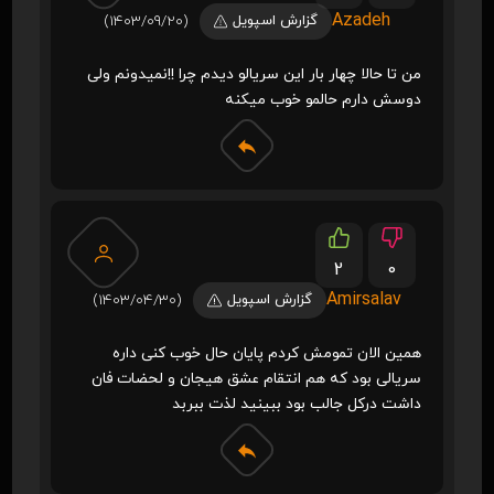
Azadeh
گزارش اسپویل
(1403/09/20)
من تا حالا چهار بار این سریالو دیدم چرا !!نمیدونم ولی
دوسش دارم حالمو خوب میکنه
2
0
Amirsalav
گزارش اسپویل
(1403/04/30)
همین الان تمومش کردم پایان حال خوب کنی داره
سریالی بود که هم انتقام عشق هیجان و لحضات فان
داشت درکل جالب بود ببینید لذت ببربد