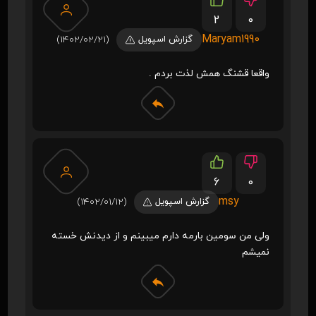
2
0
Maryam1990
گزارش اسپویل
(1402/02/21)
واقعا قشنگ همش لذت بردم .
6
0
msy
گزارش اسپویل
(1402/01/12)
ولی من سومین بارمه دارم میبینم و از دیدنش خسته
نمیشم