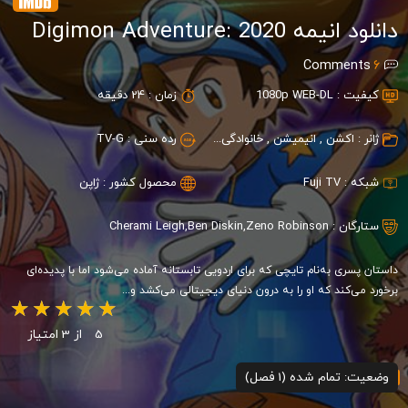
دانلود انیمه Digimon Adventure: 2020
Comments
6
کیفیت :
1080p WEB-DL
زمان :
24 دقیقه
ژانر :
اکشن
,
انیمیشن
,
خانوادگی
,
علمی تخیلی
,
رده سنی :
فانتزی
,
TV-G
ماجراجویی
شبکه :
Fuji TV
محصول کشور :
ژاپن
ستارگان :
Zeno Robinson
,
Ben Diskin
,
Cherami Leigh
داستان پسری به‌نام تایچی که برای اردویی تابستانه آماده می‌شود اما با پدیده‌ای
برخورد می‌کند که او را به درون دنیای دیجیتالی می‌کشد و...
5
از 3 امتیاز
وضعیت: تمام شده (1 فصل)