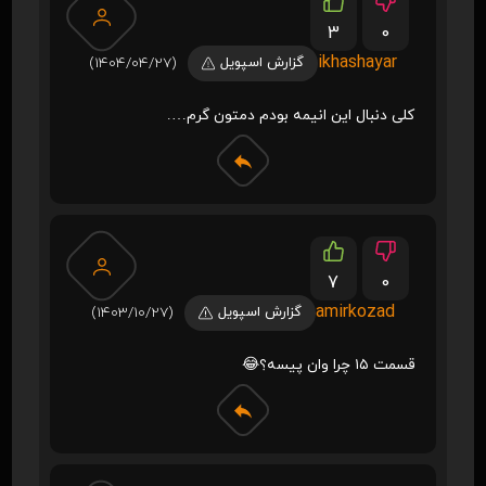
3
0
ikhashayar
گزارش اسپویل
(1404/04/27)
کلی دنبال این انیمه بودم دمتون گرم….
7
0
amirkozad
گزارش اسپویل
(1403/10/27)
قسمت ۱۵ چرا وان پیسه؟😂