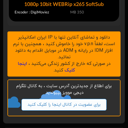
1080p 10bit WEBRip x265 SoftSub
Encoder : DigiMoviez
350 MB
دانلود و تماشای آنلاین تنها با IP ایران امکانپذیر
است، لطفاً v.p.n خود را خاموش کنید ، همچنین با نرم
افزار IDM در رایانه و ADM در موبایل اقدام به دانلود
نمائید.
در صورتی که خارج از کشور زندگی می‌کنید ،
اینجا
کلیک
کنید.
برای اطلاع از جدیدترین آدرس سایت ، به کانال تلگرام
دیجی موویز بپیوندید.
برای عضویت در کانال اینجا را کلیک کنید