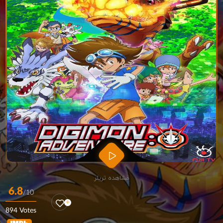
مشاهده تریلر
6.8
/10
894 Votes