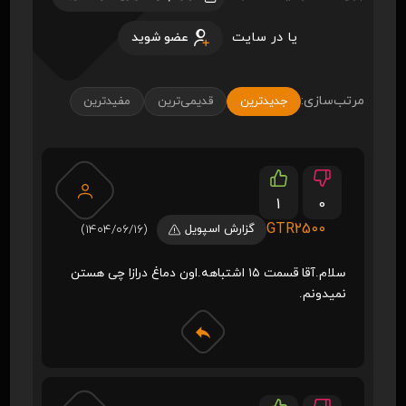
یا در سایت
عضو شوید
مرتب‌سازی:
جدیدترین
قدیمی‌ترین
مفیدترین
1
0
GTR2500
گزارش اسپویل
(1404/06/16)
سلام.آقا قسمت ۱۵ اشتباهه.اون دماغ درازا چی هستن
نمیدونم.