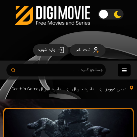
ثبت نام
وارد شوید
دیجی موویز
دانلود سریال
دانلود سریال Death’s Game