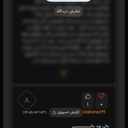
این سریال میخواد یجوراییی کسایی رو که فکر
خودکشی دارن منصرف کنه . ولی به نظرم نمیتونه تمام
نمایش دیدگاه
این افرادو تحت تاثیر قرار بده . آدما قبل اینکه
جسمشون از بین بره و مغز و قلبشون از کار بیفته هم
میتونن مرده باشن . شاید خیلیا به خاطر خانواده و
اونایی که دوسشون دارن خودکشی نکنن و ظاهرو حفظ
کنن جلوشون که همه چی مرتبه . ولی با یه آدم مرده
عملا فرقی نکنن . و قطعا کسایی هستن که صبر میکنن
عزیزاشون قبل اونا از دنیا برن و بعدش به زندگیشون
که از قبل هم از دید اونا زندگی نیس پایان بدن.
1
0
elahenaz99
گزارش اسپویل
(1405/03/03)
عالی بود عالییییییییی