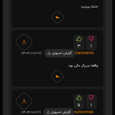
حتما ببینید
3
1
Samiramis
گزارش اسپویل
(1404/07/27)
واقعا سریال عالی بود
5
1
nutestman
گزارش اسپویل
(1404/07/12)