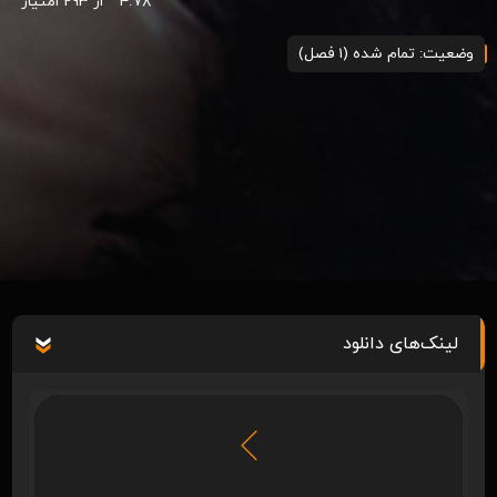
4.78
از 293 امتیاز
وضعیت: تمام شده (1 فصل)
لینک‌های دانلود