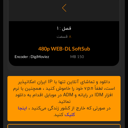
فصل : 1
8
قسمت
480p WEB-DL SoftSub
Encoder : DigiMoviez
150 MB
دانلود و تماشای آنلاین تنها با IP ایران امکانپذیر
است، لطفاً v.p.n خود را خاموش کنید ، همچنین با نرم
افزار IDM در رایانه و ADM در موبایل اقدام به دانلود
نمائید.
در صورتی که خارج از کشور زندگی می‌کنید ،
اینجا
کلیک
کنید.