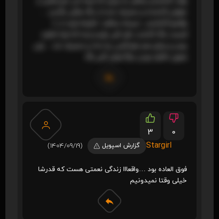
وقت گذاشتم بخاطر یه پایان که همه ش مثل فلش از
جلوش گذشته و منصرف شده از باگ هاش بگذرم ….
وقتمو گذاشتم ..نمیشه بخاطر 1 دقیقه اومد از 8
قسمت باگ گذشت نظر کلی خودم اینه که اونا خاطره
بودن و پایان هم خودکشی رخ نداد و منصرف شد .. ولی
همون خاطره بودن مرگا توش کلی باگ
3
0
Stargirl
گزارش اسپویل
(1404/09/19)
فوق العاده بود …واقعااا زندگی نعمتی هست که قدرشا
خیلی وقتا نمیدونیم