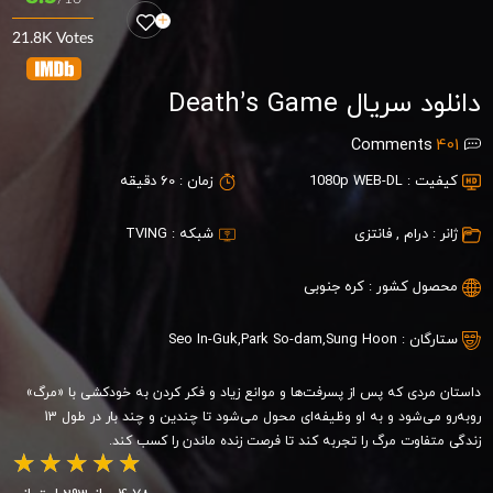
21.8K Votes
دانلود سریال Death’s Game
Comments
401
کیفیت :
1080p WEB-DL
زمان :
60 دقیقه
ژانر :
درام
,
فانتزی
شبکه :
TVING
محصول کشور :
کره جنوبی
ستارگان :
Sung Hoon
,
Park So-dam
,
Seo In-Guk
داستان مردی که پس از پسرفت‌ها و موانع زیاد و فکر کردن به خودکشی با «مرگ»
روبه‌رو می‌شود و به او وظیفه‌ای محول می‌شود تا چندین و چند بار در طول 13
زندگی متفاوت مرگ را تجربه کند تا فرصت زنده ماندن را کسب کند.