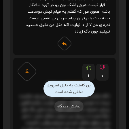
… قرار نیست هرچی اشک تون رو در آورد شاهکار
باشه. همون طور که گفتم یه فیلم تهش دوساعت
نیمه ست با بهترین پیام سریال بی نقصی نیست …
نمره ی من 7 از 10 نهایت اگه مثل من دقیق هستید
نبینید چون باگ زیاده
1
0
meysam
(1404/11/10)
این کامنت به دلیل اسپویل
مخفی شده است
( اگه شکست قانون رو میگید که اون یارو باید شکست
میداد نه خودش بشکنه… یه بار خواست بکشنه قانون
نمایش دیدگاه
رو ولی منصرف شد و نکشت قاتل رو) و خیلی باگ های
دیگه هست از سریال من با پایان مشکل ندارم ، با شل
بودن منطق مشکل دارم من نمیتونم وقتی 8 قسمت