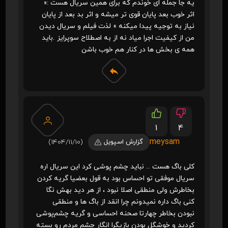
یه جا جمله ای خوندم که برای همین سریال هست :«
اثر خوب بعد پایان قوی تر میشه و اثر بد بعد از پایان
نیاز به توجیه پیدا میکنه » لذت فیلم و سریال دیدن
من از کیفیت اجرا میاد نه از به اصطلاح سوپرایز .باید
همه ی بخش ها در کنار هم خوب باشن
1
4
meysam
گزارش اسپویل
(1404/11/10)
کلی باگ هست .. نباید چشم پوشی کرد این سریال اره
سریال موفقی تو احساس بود به قول بعضیا گریه کردن
بخاطرش ولی منطقی اصلا نبود ، از هر دید بهش نگا
کنی باگ داره نمیدونم چرا انقد از باگ ها و منطقی
نبودن بخاطر چهارتا صحنه احساسی و گریه چشم‌پوشی
کردید و خوشگل بودن بازیگرا انگار چشم مردم رو بسته