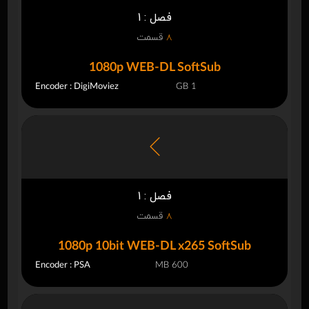
فصل : 1
8
قسمت
1080p WEB-DL SoftSub
Encoder : DigiMoviez
1 GB
فصل : 1
8
قسمت
1080p 10bit WEB-DL x265 SoftSub
Encoder : PSA
600 MB