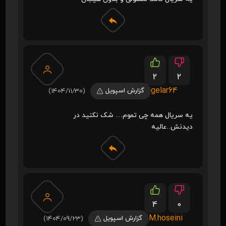
2
2
gelar64
گزارش اسپویل
(1404/11/30)
یه سریال همه چی تموم… شک نکنید در
دیدنش..عالیه
4
0
M.hoseini
گزارش اسپویل
(1404/09/23)