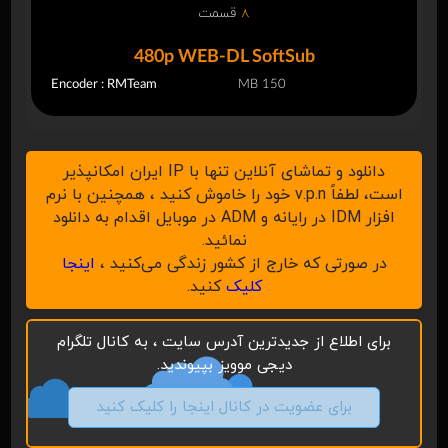
8
قسمت
480p WEB-DL SoftSub
Encoder : RMTeam
150 MB
دانلود و تماشای آنلاین تنها با IP ایران امکانپذیر
است، لطفاً v.p.n خود را خاموش کنید ، همچنین با نرم
افزار IDM در رایانه و ADM در موبایل اقدام به دانلود
نمائید.
در صورتی که خارج از کشور زندگی می‌کنید ،
اینجا
کلیک
کنید.
برای اطلاع از جدیدترین آدرس سایت ، به کانال تلگرام
دیجی موویز بپیوندید.
برای عضویت در کانال اینجا را کلیک کنید