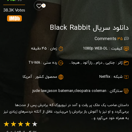
38.3K Votes
دانلود سریال Black Rabbit
Comments
35
کیفیت :
1080p WEB-DL
زمان :
45 دقیقه
ژانر :
جنایی
,
درام
,
رازآلود
,
هیجان انگیز
رده سنی :
TV-MA
شبکه :
Netflix
محصول کشور :
آمریکا
ستارگان :
cleopatra coleman
,
jason bateman
,
jude law
داستان صاحب یک ملک پر رفت و آمد در نیویورک که برادرش پس از مدت‌ها
برمی‌گردد و او نیز با آغوش باز برادرش را می‌پذیرد، غافل از آنکه دردسرهای زیادی نیز
به همراه خود می‌آورد و...